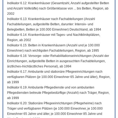
Indikator 6.12: Krankenhäuser (Gesamtzahl, Anzahl aufgestellter Betten
und Anzahl Vollkräfte) nach Größenklasse von ... bis Betten, Region, ab
2002
Indikator 6.13: Krankenhäuser nach Fachabteilungen (Anzahl
Fachabteilungen, aufgestellte Betten, darunter: Intensiv- und
Belegbetten, Betten je 100.000 Einwohner) Deutschland, ab 1994
Indikator 6.14: Krankenhäuser mit Tages- und Nachtklinikplätzen,
Region, ab 2002
Indikator 6.15: Betten in Krankenhäusern (Anzahl und je 100.000
Einwohner) nach wichtigsten Fachabteilungen, Region, ab 1995
Indikator 6.16: Vorsorge- oder Rehabilitationseinrichtungen (Anzahl der
Einrichtungen, aufgestellte Betten in ausgesuchten Fachabteilungen,
ärztliches-/nichtärztliches Personal), ab 1994
Indikator 6.17: Ambulante und stationäre Pflegeeinrichtungen nach
verfügbaren Plätzen (je 100.000 Einwohner 65 Jahre und älter), Region,
ab 1999
Indikator 6.19: Ambulante Pflegedienste und von ambulanten
Pflegediensten betreute Pflegebedürftige (Anzahl) nach Träger, Region,
ab 1999
Indikator 6.20: Stationäre Pflegeeinrichtungen (Pflegeheime) nach
Träger und verfügbaren Plätzen (je 100.000 Einwohner, je 100.000
Einwohner 65 Jahre und älter, je 100.000 Einwohner 85 Jahre und