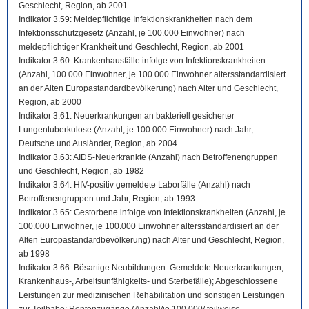
Geschlecht, Region, ab 2001
Indikator 3.59: Meldepflichtige Infektionskrankheiten nach dem
Infektionsschutzgesetz (Anzahl, je 100.000 Einwohner) nach
meldepflichtiger Krankheit und Geschlecht, Region, ab 2001
Indikator 3.60: Krankenhausfälle infolge von Infektionskrankheiten
(Anzahl, 100.000 Einwohner, je 100.000 Einwohner altersstandardisiert
an der Alten Europastandardbevölkerung) nach Alter und Geschlecht,
Region, ab 2000
Indikator 3.61: Neuerkrankungen an bakteriell gesicherter
Lungentuberkulose (Anzahl, je 100.000 Einwohner) nach Jahr,
Deutsche und Ausländer, Region, ab 2004
Indikator 3.63: AIDS-Neuerkrankte (Anzahl) nach Betroffenengruppen
und Geschlecht, Region, ab 1982
Indikator 3.64: HIV-positiv gemeldete Laborfälle (Anzahl) nach
Betroffenengruppen und Jahr, Region, ab 1993
Indikator 3.65: Gestorbene infolge von Infektionskrankheiten (Anzahl, je
100.000 Einwohner, je 100.000 Einwohner altersstandardisiert an der
Alten Europastandardbevölkerung) nach Alter und Geschlecht, Region,
ab 1998
Indikator 3.66: Bösartige Neubildungen: Gemeldete Neuerkrankungen;
Krankenhaus-, Arbeitsunfähigkeits- und Sterbefälle); Abgeschlossene
Leistungen zur medizinischen Rehabilitation und sonstigen Leistungen