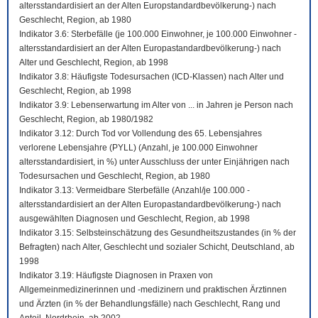
altersstandardisiert an der Alten Europstandardbevölkerung-) nach
Geschlecht, Region, ab 1980
Indikator 3.6: Sterbefälle (je 100.000 Einwohner, je 100.000 Einwohner -
altersstandardisiert an der Alten Europastandardbevölkerung-) nach
Alter und Geschlecht, Region, ab 1998
Indikator 3.8: Häufigste Todesursachen (ICD-Klassen) nach Alter und
Geschlecht, Region, ab 1998
Indikator 3.9: Lebenserwartung im Alter von ... in Jahren je Person nach
Geschlecht, Region, ab 1980/1982
Indikator 3.12: Durch Tod vor Vollendung des 65. Lebensjahres
verlorene Lebensjahre (PYLL) (Anzahl, je 100.000 Einwohner
altersstandardisiert, in %) unter Ausschluss der unter Einjährigen nach
Todesursachen und Geschlecht, Region, ab 1980
Indikator 3.13: Vermeidbare Sterbefälle (Anzahl/je 100.000 -
altersstandardisiert an der Alten Europastandardbevölkerung-) nach
ausgewählten Diagnosen und Geschlecht, Region, ab 1998
Indikator 3.15: Selbsteinschätzung des Gesundheitszustandes (in % der
Befragten) nach Alter, Geschlecht und sozialer Schicht, Deutschland, ab
1998
Indikator 3.19: Häufigste Diagnosen in Praxen von
Allgemeinmedizinerinnen und -medizinern und praktischen Ärztinnen
und Ärzten (in % der Behandlungsfälle) nach Geschlecht, Rang und