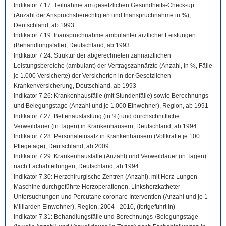
Indikator 7.17: Teilnahme am gesetzlichen Gesundheits-Check-up
(Anzahl der Anspruchsberechtigten und Inanspruchnahme in %),
Deutschland, ab 1993
Indikator 7.19: Inanspruchnahme ambulanter ärztlicher Leistungen
(Behandlungsfälle), Deutschland, ab 1993
Indikator 7.24: Struktur der abgerechneten zahnärztlichen
Leistungsbereiche (ambulant) der Vertragszahnärzte (Anzahl, in %, Fälle
je 1.000 Versicherte) der Versicherten in der Gesetzlichen
Krankenversicherung, Deutschland, ab 1993
Indikator 7.26: Krankenhausfälle (mit Stundenfälle) sowie Berechnungs-
und Belegungstage (Anzahl und je 1.000 Einwohner), Region, ab 1991
Indikator 7.27: Bettenauslastung (in %) und durchschnittliche
Verweildauer (in Tagen) in Krankenhäusern, Deutschland, ab 1994
Indikator 7.28: Personaleinsatz in Krankenhäusern (Vollkräfte je 100
Pflegetage), Deutschland, ab 2009
Indikator 7.29: Krankenhausfälle (Anzahl) und Verweildauer (in Tagen)
nach Fachabteilungen, Deutschland, ab 1994
Indikator 7.30: Herzchirurgische Zentren (Anzahl), mit Herz-Lungen-
Maschine durchgeführte Herzoperationen, Linksherzkatheter-
Untersuchungen und Percutane coronare Intervention (Anzahl und je 1
Milliarden Einwohner), Region, 2004 - 2010, (fortgeführt in)
Indikator 7.31: Behandlungsfälle und Berechnungs-/Belegungstage