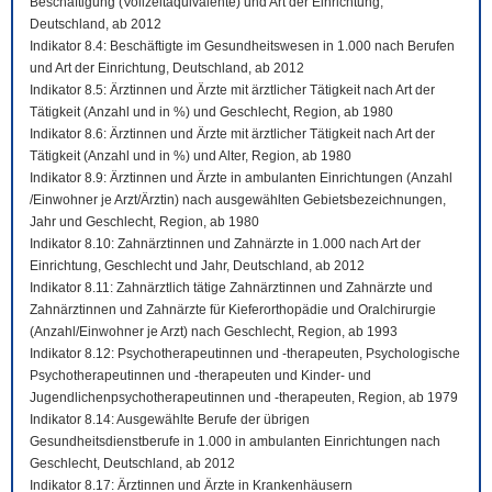
Beschäftigung (Vollzeitäquivalente) und Art der Einrichtung,
Deutschland, ab 2012
Indikator 8.4: Beschäftigte im Gesundheitswesen in 1.000 nach Berufen
und Art der Einrichtung, Deutschland, ab 2012
Indikator 8.5: Ärztinnen und Ärzte mit ärztlicher Tätigkeit nach Art der
Tätigkeit (Anzahl und in %) und Geschlecht, Region, ab 1980
Indikator 8.6: Ärztinnen und Ärzte mit ärztlicher Tätigkeit nach Art der
Tätigkeit (Anzahl und in %) und Alter, Region, ab 1980
Indikator 8.9: Ärztinnen und Ärzte in ambulanten Einrichtungen (Anzahl
/Einwohner je Arzt/Ärztin) nach ausgewählten Gebietsbezeichnungen,
Jahr und Geschlecht, Region, ab 1980
Indikator 8.10: Zahnärztinnen und Zahnärzte in 1.000 nach Art der
Einrichtung, Geschlecht und Jahr, Deutschland, ab 2012
Indikator 8.11: Zahnärztlich tätige Zahnärztinnen und Zahnärzte und
Zahnärztinnen und Zahnärzte für Kieferorthopädie und Oralchirurgie
(Anzahl/Einwohner je Arzt) nach Geschlecht, Region, ab 1993
Indikator 8.12: Psychotherapeutinnen und -therapeuten, Psychologische
Psychotherapeutinnen und -therapeuten und Kinder- und
Jugendlichenpsychotherapeutinnen und -therapeuten, Region, ab 1979
Indikator 8.14: Ausgewählte Berufe der übrigen
Gesundheitsdienstberufe in 1.000 in ambulanten Einrichtungen nach
Geschlecht, Deutschland, ab 2012
Indikator 8.17: Ärztinnen und Ärzte in Krankenhäusern