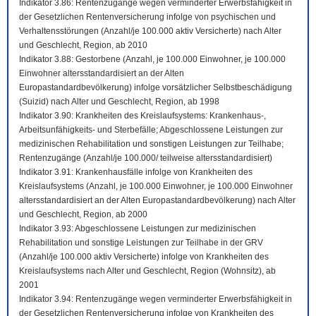
Indikator 3.86: Rentenzugänge wegen verminderter Erwerbsfähigkeit in
der Gesetzlichen Rentenversicherung infolge von psychischen und
Verhaltensstörungen (Anzahl/je 100.000 aktiv Versicherte) nach Alter
und Geschlecht, Region, ab 2010
Indikator 3.88: Gestorbene (Anzahl, je 100.000 Einwohner, je 100.000
Einwohner altersstandardisiert an der Alten
Europastandardbevölkerung) infolge vorsätzlicher Selbstbeschädigung
(Suizid) nach Alter und Geschlecht, Region, ab 1998
Indikator 3.90: Krankheiten des Kreislaufsystems: Krankenhaus-,
Arbeitsunfähigkeits- und Sterbefälle; Abgeschlossene Leistungen zur
medizinischen Rehabilitation und sonstigen Leistungen zur Teilhabe;
Rentenzugänge (Anzahl/je 100.000/ teilweise altersstandardisiert)
Indikator 3.91: Krankenhausfälle infolge von Krankheiten des
Kreislaufsystems (Anzahl, je 100.000 Einwohner, je 100.000 Einwohner
altersstandardisiert an der Alten Europastandardbevölkerung) nach Alter
und Geschlecht, Region, ab 2000
Indikator 3.93: Abgeschlossene Leistungen zur medizinischen
Rehabilitation und sonstige Leistungen zur Teilhabe in der GRV
(Anzahl/je 100.000 aktiv Versicherte) infolge von Krankheiten des
Kreislaufsystems nach Alter und Geschlecht, Region (Wohnsitz), ab
2001
Indikator 3.94: Rentenzugänge wegen verminderter Erwerbsfähigkeit in
der Gesetzlichen Rentenversicherung infolge von Krankheiten des