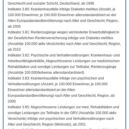
Geschlecht und sozialer Schicht, Deutschland, ab 1998
Indikator 3.80: Krankenhausfälle infolge Diabetes mellitus (Anzahl, je
100.000 Einwohner, je 100.000 Einwohner altersstandardisiert an der
Alten Europastandardbevölkerung) nach Alter und Geschlecht, Region,
ab 2000
Indikator 3.81: Rentenzugänge wegen verminderter Erwerbsfähigkeit in
der Gesetzlichen Rentenversicherung infolge von Diabetes mellitus
(Anzahl/je 100.000 aktiv Versicherte) nach Alter und Geschlecht, Region,
ab 2010
Indikator 3.82: Psychische und Verhaltensstörungen: Krankenhaus- und
Arbeitsunfähigkeitsfälle; Abgeschlossene Leistungen zur medizinischen
Rehabilitation und sonstige Leistungen zur Teilhabe; Rentenzugänge
(Anzahl/je 100.000/teilweise altersstandardisiert)
Indikator 3.83: Krankenhausfälle infolge von psychischen und
Verhaltensstörungen (Anzahl, je 100.000 Einwohner, je 100.000
Einwohner altersstandardisiert an der Alten
Europastandardbevölkerung) nach Alter und Geschlecht, Region, ab
2000
Indikator 3.85: Abgeschlossene Leistungen zur med. Rehabilitation und
sonstige Leistungen zur Teilhabe in der GRV (Anzahl/je 100.000 aktiv
Versicherte) infolge von psychischen und Verhaltensstörungen nach
Alter und Geschlecht, Region (Wohnsitz), ab 2001