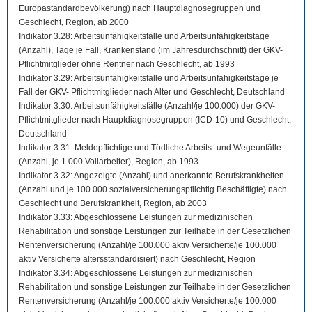
Europastandardbevölkerung) nach Hauptdiagnosegruppen und
Geschlecht, Region, ab 2000
Indikator 3.28: Arbeitsunfähigkeitsfälle und Arbeitsunfähigkeitstage
(Anzahl), Tage je Fall, Krankenstand (im Jahresdurchschnitt) der GKV-
Pflichtmitglieder ohne Rentner nach Geschlecht, ab 1993
Indikator 3.29: Arbeitsunfähigkeitsfälle und Arbeitsunfähigkeitstage je
Fall der GKV- Pflichtmitglieder nach Alter und Geschlecht, Deutschland
Indikator 3.30: Arbeitsunfähigkeitsfälle (Anzahl/je 100.000) der GKV-
Pflichtmitglieder nach Hauptdiagnosegruppen (ICD-10) und Geschlecht,
Deutschland
Indikator 3.31: Meldepflichtige und Tödliche Arbeits- und Wegeunfälle
(Anzahl, je 1.000 Vollarbeiter), Region, ab 1993
Indikator 3.32: Angezeigte (Anzahl) und anerkannte Berufskrankheiten
(Anzahl und je 100.000 sozialversicherungspflichtig Beschäftigte) nach
Geschlecht und Berufskrankheit, Region, ab 2003
Indikator 3.33: Abgeschlossene Leistungen zur medizinischen
Rehabilitation und sonstige Leistungen zur Teilhabe in der Gesetzlichen
Rentenversicherung (Anzahl/je 100.000 aktiv Versicherte/je 100.000
aktiv Versicherte altersstandardisiert) nach Geschlecht, Region
Indikator 3.34: Abgeschlossene Leistungen zur medizinischen
Rehabilitation und sonstige Leistungen zur Teilhabe in der Gesetzlichen
Rentenversicherung (Anzahl/je 100.000 aktiv Versicherte/je 100.000