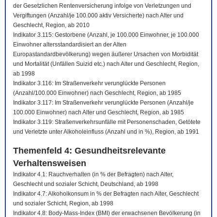
der Gesetzlichen Rentenversicherung infolge von Verletzungen und
Vergiftungen (Anzahl/je 100.000 aktiv Versicherte) nach Alter und
Geschlecht, Region, ab 2010
Indikator 3.115: Gestorbene (Anzahl, je 100.000 Einwohner, je 100.000
Einwohner altersstandardisiert an der Alten
Europastandardbevölkerung) wegen äußerer Ursachen von Morbidität
und Mortalität (Unfällen Suizid etc.) nach Alter und Geschlecht, Region,
ab 1998
Indikator 3.116: Im Straßenverkehr verunglückte Personen
(Anzahl/100.000 Einwohner) nach Geschlecht, Region, ab 1985
Indikator 3.117: Im Straßenverkehr verunglückte Personen (Anzahl/je
100.000 Einwohner) nach Alter und Geschlecht, Region, ab 1985
Indikator 3.119: Straßenverkehrsunfälle mit Personenschaden, Getötete
und Verletzte unter Alkoholeinfluss (Anzahl und in %), Region, ab 1991
Themenfeld 4: Gesundheitsrelevante
Verhaltensweisen
Indikator 4.1: Rauchverhalten (in % der Befragten) nach Alter,
Geschlecht und sozialer Schicht, Deutschland, ab 1998
Indikator 4.7: Alkoholkonsum in % der Befragten nach Alter, Geschlecht
und sozialer Schicht, Region, ab 1998
Indikator 4.8: Body-Mass-Index (BMI) der erwachsenen Bevölkerung (in