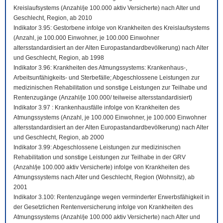
Kreislaufsystems (Anzahl/je 100.000 aktiv Versicherte) nach Alter und
Geschlecht, Region, ab 2010
Indikator 3.95: Gestorbene infolge von Krankheiten des Kreislaufsystems
(Anzahl, je 100.000 Einwohner, je 100.000 Einwohner
altersstandardisiert an der Alten Europastandardbevölkerung) nach Alter
und Geschlecht, Region, ab 1998
Indikator 3.96: Krankheiten des Atmungssystems: Krankenhaus-,
Arbeitsunfähigkeits- und Sterbefälle; Abgeschlossene Leistungen zur
medizinischen Rehabilitation und sonstige Leistungen zur Teilhabe und
Rentenzugänge (Anzahl/je 100.000/ teilweise altersstandardisiert)
Indikator 3.97 : Krankenhausfälle infolge von Krankheiten des
Atmungssystems (Anzahl, je 100.000 Einwohner, je 100.000 Einwohner
altersstandardisiert an der Alten Europastandardbevölkerung) nach Alter
und Geschlecht, Region, ab 2000
Indikator 3.99: Abgeschlossene Leistungen zur medizinischen
Rehabilitation und sonstige Leistungen zur Teilhabe in der GRV
(Anzahl/je 100.000 aktiv Versicherte) infolge von Krankheiten des
Atmungssystems nach Alter und Geschlecht, Region (Wohnsitz), ab
2001
Indikator 3.100: Rentenzugänge wegen verminderter Erwerbsfähigkeit in
der Gesetzlichen Rentenversicherung infolge von Krankheiten des
Atmungssystems (Anzahl/je 100.000 aktiv Versicherte) nach Alter und