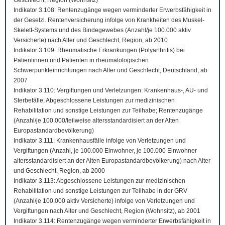
Geschlecht, Region (Wohnsitz)
Indikator 3.108: Rentenzugänge wegen verminderter Erwerbsfähigkeit in
der Gesetzl. Rentenversicherung infolge von Krankheiten des Muskel-
Skelett-Systems und des Bindegewebes (Anzahl/je 100.000 aktiv
Versicherte) nach Alter und Geschlecht, Region, ab 2010
Indikator 3.109: Rheumatische Erkrankungen (Polyarthritis) bei
Patientinnen und Patienten in rheumatologischen
Schwerpunkteinrichtungen nach Alter und Geschlecht, Deutschland, ab
2007
Indikator 3.110: Vergiftungen und Verletzungen: Krankenhaus-, AU- und
Sterbefälle; Abgeschlossene Leistungen zur medizinischen
Rehabilitation und sonstige Leistungen zur Teilhabe; Rentenzugänge
(Anzahl/je 100.000/teilweise altersstandardisiert an der Alten
Europastandardbevölkerung)
Indikator 3.111: Krankenhausfälle infolge von Verletzungen und
Vergiftungen (Anzahl, je 100.000 Einwohner, je 100.000 Einwohner
altersstandardisiert an der Alten Europastandardbevölkerung) nach Alter
und Geschlecht, Region, ab 2000
Indikator 3.113: Abgeschlossene Leistungen zur medizinischen
Rehabilitation und sonstige Leistungen zur Teilhabe in der GRV
(Anzahl/je 100.000 aktiv Versicherte) infolge von Verletzungen und
Vergiftungen nach Alter und Geschlecht, Region (Wohnsitz), ab 2001
Indikator 3.114: Rentenzugänge wegen verminderter Erwerbsfähigkeit in