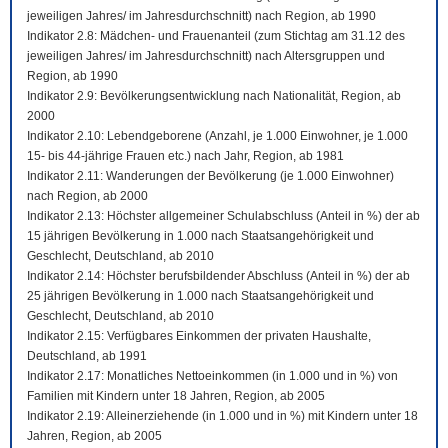
jeweiligen Jahres/ im Jahresdurchschnitt) nach Region, ab 1990
Indikator 2.8: Mädchen- und Frauenanteil (zum Stichtag am 31.12 des
jeweiligen Jahres/ im Jahresdurchschnitt) nach Altersgruppen und
Region, ab 1990
Indikator 2.9: Bevölkerungsentwicklung nach Nationalität, Region, ab
2000
Indikator 2.10: Lebendgeborene (Anzahl, je 1.000 Einwohner, je 1.000
15- bis 44-jährige Frauen etc.) nach Jahr, Region, ab 1981
Indikator 2.11: Wanderungen der Bevölkerung (je 1.000 Einwohner)
nach Region, ab 2000
Indikator 2.13: Höchster allgemeiner Schulabschluss (Anteil in %) der ab
15 jährigen Bevölkerung in 1.000 nach Staatsangehörigkeit und
Geschlecht, Deutschland, ab 2010
Indikator 2.14: Höchster berufsbildender Abschluss (Anteil in %) der ab
25 jährigen Bevölkerung in 1.000 nach Staatsangehörigkeit und
Geschlecht, Deutschland, ab 2010
Indikator 2.15: Verfügbares Einkommen der privaten Haushalte,
Deutschland, ab 1991
Indikator 2.17: Monatliches Nettoeinkommen (in 1.000 und in %) von
Familien mit Kindern unter 18 Jahren, Region, ab 2005
Indikator 2.19: Alleinerziehende (in 1.000 und in %) mit Kindern unter 18
Jahren, Region, ab 2005