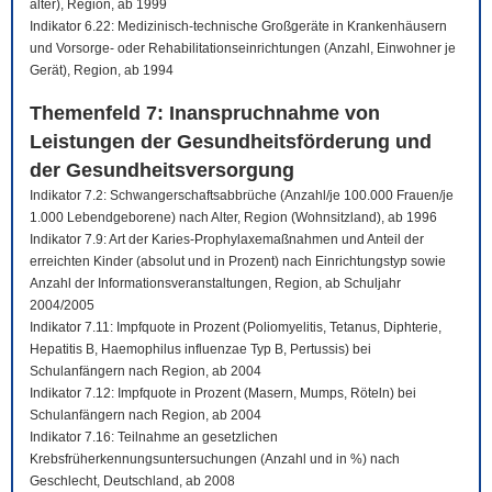
älter), Region, ab 1999
Indikator 6.22: Medizinisch-technische Großgeräte in Krankenhäusern
und Vorsorge- oder Rehabilitationseinrichtungen (Anzahl, Einwohner je
Gerät), Region, ab 1994
Themenfeld 7: Inanspruchnahme von
Leistungen der Gesundheitsförderung und
der Gesundheitsversorgung
Indikator 7.2: Schwangerschaftsabbrüche (Anzahl/je 100.000 Frauen/je
1.000 Lebendgeborene) nach Alter, Region (Wohnsitzland), ab 1996
Indikator 7.9: Art der Karies-Prophylaxemaßnahmen und Anteil der
erreichten Kinder (absolut und in Prozent) nach Einrichtungstyp sowie
Anzahl der Informationsveranstaltungen, Region, ab Schuljahr
2004/2005
Indikator 7.11: Impfquote in Prozent (Poliomyelitis, Tetanus, Diphterie,
Hepatitis B, Haemophilus influenzae Typ B, Pertussis) bei
Schulanfängern nach Region, ab 2004
Indikator 7.12: Impfquote in Prozent (Masern, Mumps, Röteln) bei
Schulanfängern nach Region, ab 2004
Indikator 7.16: Teilnahme an gesetzlichen
Krebsfrüherkennungsuntersuchungen (Anzahl und in %) nach
Geschlecht, Deutschland, ab 2008