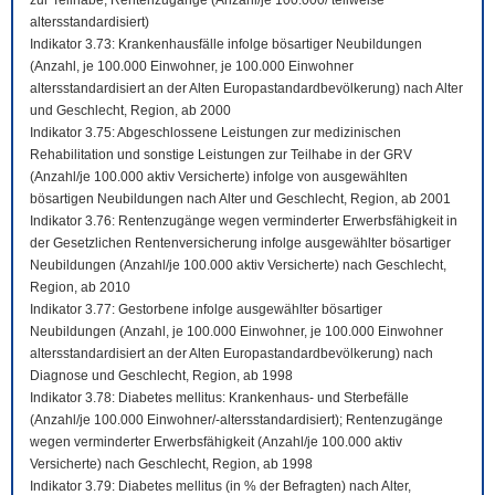
zur Teilhabe; Rentenzugänge (Anzahl/je 100.000/ teilweise
altersstandardisiert)
Indikator 3.73: Krankenhausfälle infolge bösartiger Neubildungen
(Anzahl, je 100.000 Einwohner, je 100.000 Einwohner
altersstandardisiert an der Alten Europastandardbevölkerung) nach Alter
und Geschlecht, Region, ab 2000
Indikator 3.75: Abgeschlossene Leistungen zur medizinischen
Rehabilitation und sonstige Leistungen zur Teilhabe in der GRV
(Anzahl/je 100.000 aktiv Versicherte) infolge von ausgewählten
bösartigen Neubildungen nach Alter und Geschlecht, Region, ab 2001
Indikator 3.76: Rentenzugänge wegen verminderter Erwerbsfähigkeit in
der Gesetzlichen Rentenversicherung infolge ausgewählter bösartiger
Neubildungen (Anzahl/je 100.000 aktiv Versicherte) nach Geschlecht,
Region, ab 2010
Indikator 3.77: Gestorbene infolge ausgewählter bösartiger
Neubildungen (Anzahl, je 100.000 Einwohner, je 100.000 Einwohner
altersstandardisiert an der Alten Europastandardbevölkerung) nach
Diagnose und Geschlecht, Region, ab 1998
Indikator 3.78: Diabetes mellitus: Krankenhaus- und Sterbefälle
(Anzahl/je 100.000 Einwohner/-altersstandardisiert); Rentenzugänge
wegen verminderter Erwerbsfähigkeit (Anzahl/je 100.000 aktiv
Versicherte) nach Geschlecht, Region, ab 1998
Indikator 3.79: Diabetes mellitus (in % der Befragten) nach Alter,