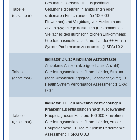
Gesundheitspersonal in ausgewählten
Tabelle
Gesundheitsberufen in ambulanten oder
(gestaltbar)
stationären Einrichtungen (je 100.000
Einwohner) und Vergütung von Ärztinnen und
Ärzten
bzw.
Pflegefachkräften (Einkommen als
Vielfaches des durchschnittlichen Einkommens).
Gliederungsmerkmale: Jahre, Länder ++ Health
System Performance Assessment (HSPA) I 0.2
Indikator O 0.1: Ambulante Arztkontakte
Ambulante Arztkontakte (geschätzte Anzahl).
Tabelle
Gliederungsmerkmale: Jahre, Länder, Stratum
(gestaltbar)
(nach Urbanisierungsgrad, Geschlecht, Alter) ++
Health System Performance Assessment (HSPA)
O 0.1
Indikator O 0.3: Krankenhausentlassungen
Krankenhausentlassungen nach ausgewählten
Tabelle
Hauptdiagnosen Fälle pro 100.000 Einwohner.
(gestaltbar)
Gliederungsmerkmale: Jahre, Länder, Art der
Hauptdiagnose ++ Health System Performance
Assessment (HSPA) O 0.3