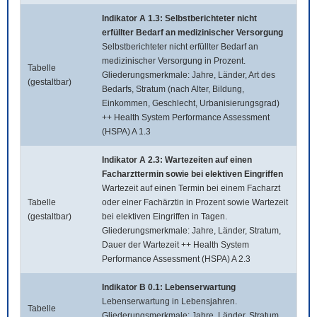
Indikator A 1.3: Selbstberichteter nicht
erfüllter Bedarf an medizinischer Versorgung
Selbstberichteter nicht erfüllter Bedarf an
medizinischer Versorgung in Prozent.
Tabelle
Gliederungsmerkmale: Jahre, Länder, Art des
(gestaltbar)
Bedarfs, Stratum (nach Alter, Bildung,
Einkommen, Geschlecht, Urbanisierungsgrad)
++ Health System Performance Assessment
(HSPA) A 1.3
Indikator A 2.3: Wartezeiten auf einen
Facharzttermin sowie bei elektiven Eingriffen
Wartezeit auf einen Termin bei einem Facharzt
Tabelle
oder einer Fachärztin in Prozent sowie Wartezeit
(gestaltbar)
bei elektiven Eingriffen in Tagen.
Gliederungsmerkmale: Jahre, Länder, Stratum,
Dauer der Wartezeit ++ Health System
Performance Assessment (HSPA) A 2.3
Indikator B 0.1: Lebenserwartung
Lebenserwartung in Lebensjahren.
Tabelle
Gliederungsmerkmale: Jahre, Länder, Stratum