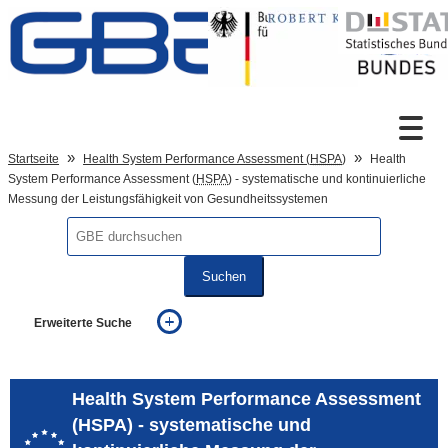
Zum Inhalt
Suche
Startseite
Health System Performance Assessment (
HSPA
)
Health
System Performance Assessment (
HSPA
) - systematische und kontinuierliche
Messung der Leistungsfähigkeit von Gesundheitssystemen
Sprachumschaltung
Suchen
Fußzeile
Erweiterte Suche
... alle Worte
... eines der Worte
... genau diesen Ausdruck
Health System Performance Assessment
auch in allen Texten suchen (Volltextsuche)
(HSPA) - systematische und
auch Synonyme einbeziehen
auch ähnlich geschriebenes einbeziehen