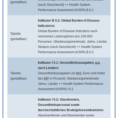
(gestaltbar)
(nach Geschlecht) ++ Health System
Performance Assessment (HSPA) B 0.1
Indikator B 0.2:
Global Burden of Disease
Indicatorss
Global Burden of Disease Indicators
nach
Tabelle
verlorenen Lebensjahren pro 100.000
(gestaltbar)
Personen. Gliederungsmerkmale: Jahre, Länder,
Stratum (nach Geschlecht) ++ Health System
Performance Assessment (HSPA) B 0.2
Indikator I 0.1: Gesundheitsausgaben,
u.a.
nach Ländern
Tabelle
Gesundheitsausgaben (in
Mrd.
Euro und Anteil
(gestaltbar)
des
BIP
in Prozent). Gliederungsmerkmale:
Jahre, Länder ++ Health System Performance
Assessment (HSPA) I 0.1
Indikator I 0.2: Absolventen,
Gesundheitspersonal sowie
durchschnittliches Bruttojahreseinkommen
Absolventinnen und Absolventen sowie