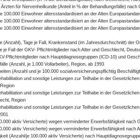
 Ärzten für Nervenheilkunde (Anteil in % der Behandlungsfälle) nach
, je 100.000 Einwohner altersstandardisiert an der Alten Europastand
 je 100.000 Einwohner altersstandardisiert an der Alten Europastand
, je 100.000 Einwohner altersstandardisiert an der Alten Europasta
tage (Anzahl), Tage je Fall, Krankenstand (im Jahresdurchschnitt) der
age je Fall der GKV- Pflichtmitglieder nach Alter und Geschlecht, Deut
r GKV-Pflichtmitglieder nach Hauptdiagnosegruppen (ICD-10) und Gesc
älle (Anzahl, je 1.000 Vollarbeiter), Region, ab 1993
eiten (Anzahl und je 100.000 sozialversicherungspflichtig Beschäfti
abilitation und sonstige Leistungen zur Teilhabe in der Gesetzlichen
 Region
abilitation und sonstige Leistungen zur Teilhabe in der Gesetzlichen
lecht, Region
abilitation und sonstige Leistungen zur Teilhabe in der Gesetzliche
2001
0.000 aktiv Versicherte) wegen verminderter Erwerbsfähigkeit nach 
.000 aktiv Versicherte) wegen verminderter Erwerbsfähigkeit nach A
keit (Anzahl/je 100.000 aktiv Versicherte) nach Hauptdiagnosegrupp