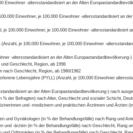
0.000 Einwohner -altersstandardisiert an der Alten Europastandardbe
e 100.000 Einwohner, je 100.000 Einwohner -altersstandardisiert an 
hl, je 100.000 Einwohner, je 100.000 Einwohner -altersstandardisiert
ren (Anzahl, je 100.000 Einwohner, je 100.000 Einwohner -altersstanda
wohner -altersstandardisiert an der Alten Europastandardbevölkerung-
r und Geschlecht, Region, ab 1998
rson nach Geschlecht, Region, ab 1980/1982
erlorene Lebensjahre (PYLL) (Anzahl, je 100.000 Einwohner altersstan
tersstandardisiert an der Alten Europastandardbevölkerung-) nach au
n % der Befragten) nach Alter, Geschlecht und sozialer Schicht, Deu
izinerinnen und -medizinern und praktischen Ärztinnen und Ärzten (i
en und Gynäkologen (in % der Behandlungsfälle) nach Rang und Antei
en und -ärzten (in % der Behandlungsfälle) nach Geschlecht, Rang un
n und Orthopäden (in % der Behandlungsfälle) nach Geschlecht, Rang