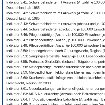
Indikator 3.41: Schwerbehinderte mit Ausweis (Anzahl, je 100.0
Deutschland, ab 1985
Indikator 3.42: Schwerbehinderte mit Ausweis (Anzahl, je 100.00
Deutschland, ab 1985
Indikator 3.43: Schwerbehinderte mit Ausweis (absolut und je 1
Indikator 3.44: Schwerbehinderte (absolut und je 100.000 Einw
Indikator 3.46: Pflegebedürftige (Anzahl, je 100.000 Einwohner,
Indikator 3.47: Pflegebedürftige (Anzahl, je 100.000 Einwohner,
Indikator 3.48: Pflegebedürftige (Anzahl/je 100.000 Einwohner) 
Indikator 3.50: Lebendgeborene nach Geburtsgewicht, Region, (
Indikator 3.53: Säuglingssterbefälle (Anzahl/je 1.000 Lebendgeb
Indikator 3.55: Perinatale Sterbefälle (Lebend-, Totgeborene, peri
Indikator 3.58: Meldepflichtige Infektionskrankheiten nach dem
Indikator 3.59: Meldepflichtige Infektionskrankheiten nach dem 
Indikator 3.60: Krankenhausfälle infolge von Infektionskrankhei
Geschlecht, Region, ab 2000
Indikator 3.61: Neuerkrankungen an bakteriell gesicherter Lung
Indikator 3.63: AIDS-Neuerkrankte (Anzahl) nach Betroffenengr
Indikator 3.64: HIV-positiv gemeldete Laborfälle (Anzahl) nach 
Indikator 3.65: Gestorbene infolge von Infektionskrankheiten (A