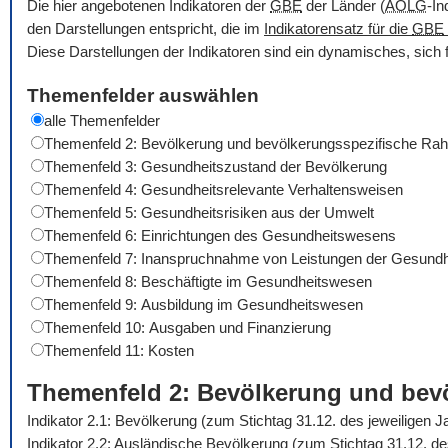
Die hier angebotenen Indikatoren der
GBE
der Länder (
AOLG
-In
den Darstellungen entspricht, die im
Indikatorensatz für die
GBE
Diese Darstellungen der Indikatoren sind ein dynamisches, sich 
Themenfelder auswählen
alle Themenfelder
Themenfeld 2: Bevölkerung und bevölkerungsspezifische R
Themenfeld 3: Gesundheitszustand der Bevölkerung
Themenfeld 4: Gesundheitsrelevante Verhaltensweisen
Themenfeld 5: Gesundheitsrisiken aus der Umwelt
Themenfeld 6: Einrichtungen des Gesundheitswesens
Themenfeld 7: Inanspruchnahme von Leistungen der Gesundh
Themenfeld 8: Beschäftigte im Gesundheitswesen
Themenfeld 9: Ausbildung im Gesundheitswesen
Themenfeld 10: Ausgaben und Finanzierung
Themenfeld 11: Kosten
Themenfeld 2: Bevölkerung und be
Indikator 2.1: Bevölkerung (zum Stichtag 31.12. des jeweiligen 
Indikator 2.2: Ausländische Bevölkerung (zum Stichtag 31.12. d