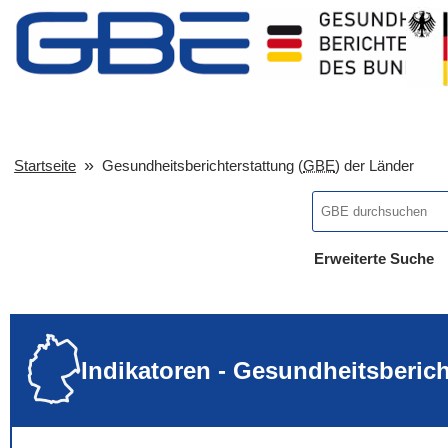
Startseite
Gesundheitsberichterstattung (
GBE
) der Länder
Erweiterte Suche
... alle Worte
... eines der Wort
... genau diesen
Indikatoren - Gesundheitsberic