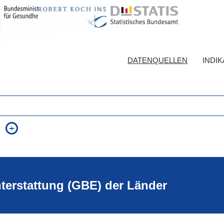
DATENQUELLEN
INDI
auch in allen Texten suchen (Volltextsuche)
e
auch Synonyme einbeziehen
 Ausdruck
auch ähnlich geschriebenes einbeziehen
hterstattung (GBE) der Länder