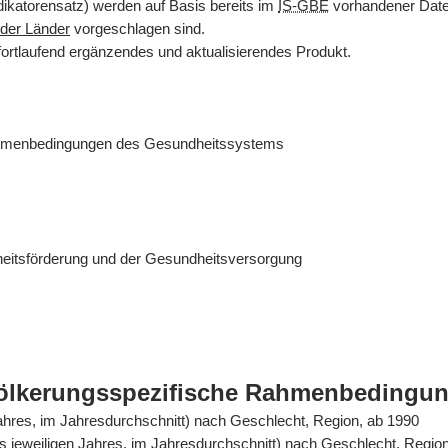
dikatorensatz) werden auf Basis bereits im
IS-GBE
vorhandener Daten
der Länder
vorgeschlagen sind.
fortlaufend ergänzendes und aktualisierendes Produkt.
ahmenbedingungen des Gesundheitssystems
eitsförderung und der Gesundheitsversorgung
völkerungsspezifische Rahmenbedingu
Jahres, im Jahresdurchschnitt) nach Geschlecht, Region, ab 1990
es jeweiligen Jahres, im Jahresdurchschnitt) nach Geschlecht, Regio