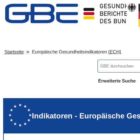
Startseite
Europäische Gesundheitsindikatoren (
ECHI
Erweiterte Suche
... alle Worte
... eines der Wort
... genau diesen
Indikatoren - Europäische Ge