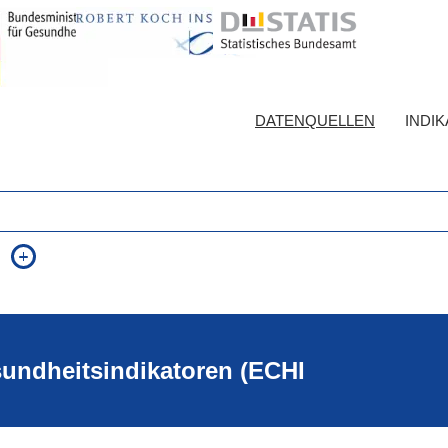
DATENQUELLEN
INDI
auch in allen Texten suchen (Volltextsuche)
e
auch Synonyme einbeziehen
 Ausdruck
auch ähnlich geschriebenes einbeziehen
sundheitsindikatoren (ECHI