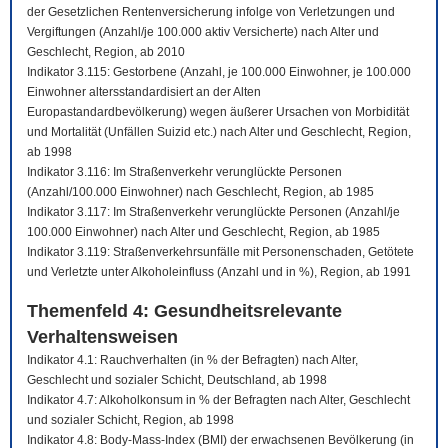
der Gesetzlichen Rentenversicherung infolge von Verletzungen und
Vergiftungen (Anzahl/je 100.000 aktiv Versicherte) nach Alter und
Geschlecht, Region, ab 2010
Indikator 3.115: Gestorbene (Anzahl, je 100.000 Einwohner, je 100.000
Einwohner altersstandardisiert an der Alten
Europastandardbevölkerung) wegen äußerer Ursachen von Morbidität
und Mortalität (Unfällen Suizid etc.) nach Alter und Geschlecht, Region,
ab 1998
Indikator 3.116: Im Straßenverkehr verunglückte Personen
(Anzahl/100.000 Einwohner) nach Geschlecht, Region, ab 1985
Indikator 3.117: Im Straßenverkehr verunglückte Personen (Anzahl/je
100.000 Einwohner) nach Alter und Geschlecht, Region, ab 1985
Indikator 3.119: Straßenverkehrsunfälle mit Personenschaden, Getötete
und Verletzte unter Alkoholeinfluss (Anzahl und in %), Region, ab 1991
Themenfeld 4: Gesundheitsrelevante
Verhaltensweisen
Indikator 4.1: Rauchverhalten (in % der Befragten) nach Alter,
Geschlecht und sozialer Schicht, Deutschland, ab 1998
Indikator 4.7: Alkoholkonsum in % der Befragten nach Alter, Geschlecht
und sozialer Schicht, Region, ab 1998
Indikator 4.8: Body-Mass-Index (BMI) der erwachsenen Bevölkerung (in