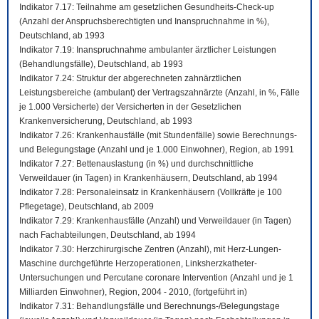
Indikator 7.17: Teilnahme am gesetzlichen Gesundheits-Check-up
(Anzahl der Anspruchsberechtigten und Inanspruchnahme in %),
Deutschland, ab 1993
Indikator 7.19: Inanspruchnahme ambulanter ärztlicher Leistungen
(Behandlungsfälle), Deutschland, ab 1993
Indikator 7.24: Struktur der abgerechneten zahnärztlichen
Leistungsbereiche (ambulant) der Vertragszahnärzte (Anzahl, in %, Fälle
je 1.000 Versicherte) der Versicherten in der Gesetzlichen
Krankenversicherung, Deutschland, ab 1993
Indikator 7.26: Krankenhausfälle (mit Stundenfälle) sowie Berechnungs-
und Belegungstage (Anzahl und je 1.000 Einwohner), Region, ab 1991
Indikator 7.27: Bettenauslastung (in %) und durchschnittliche
Verweildauer (in Tagen) in Krankenhäusern, Deutschland, ab 1994
Indikator 7.28: Personaleinsatz in Krankenhäusern (Vollkräfte je 100
Pflegetage), Deutschland, ab 2009
Indikator 7.29: Krankenhausfälle (Anzahl) und Verweildauer (in Tagen)
nach Fachabteilungen, Deutschland, ab 1994
Indikator 7.30: Herzchirurgische Zentren (Anzahl), mit Herz-Lungen-
Maschine durchgeführte Herzoperationen, Linksherzkatheter-
Untersuchungen und Percutane coronare Intervention (Anzahl und je 1
Milliarden Einwohner), Region, 2004 - 2010, (fortgeführt in)
Indikator 7.31: Behandlungsfälle und Berechnungs-/Belegungstage