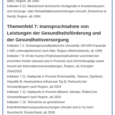
älter), Region, ab 1999
Indikator 6.22: Medizinisch-technische Großgeräte in Krankenhäusern
und Vorsorge- oder Rehabilitationseinrichtungen (Anzahl, Einwohner je
Gerät), Region, ab 1994
Themenfeld 7: Inanspruchnahme von
Leistungen der Gesundheitsförderung und
der Gesundheitsversorgung
Indikator 7.2: Schwangerschaftsabbrüche (Anzahl/je 100.000 Frauen/je
1.000 Lebendgeborene) nach Alter, Region (Wohnsitzland), ab 1996
Indikator 7.9: Art der Karies-Prophylaxemaßnahmen und Anteil der
erreichten Kinder (absolut und in Prozent) nach Einrichtungstyp sowie
Anzahl der Informationsveranstaltungen, Region, ab Schuljahr
2004/2005
Indikator 7.11: Impfquote in Prozent (Poliomyelitis, Tetanus, Diphterie,
Hepatitis B, Haemophilus influenzae Typ B, Pertussis) bei
Schulanfängern nach Region, ab 2004
Indikator 7.12: Impfquote in Prozent (Masern, Mumps, Röteln) bei
Schulanfängern nach Region, ab 2004
Indikator 7.16: Teilnahme an gesetzlichen
Krebsfrüherkennungsuntersuchungen (Anzahl und in %) nach
Geschlecht, Deutschland, ab 2008