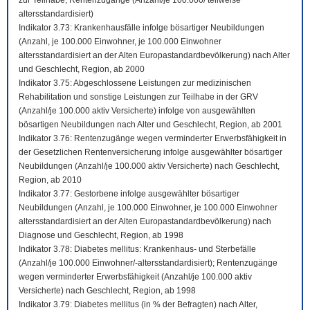
zur Teilhabe; Rentenzugänge (Anzahl/je 100.000/ teilweise
altersstandardisiert)
Indikator 3.73: Krankenhausfälle infolge bösartiger Neubildungen
(Anzahl, je 100.000 Einwohner, je 100.000 Einwohner
altersstandardisiert an der Alten Europastandardbevölkerung) nach Alter
und Geschlecht, Region, ab 2000
Indikator 3.75: Abgeschlossene Leistungen zur medizinischen
Rehabilitation und sonstige Leistungen zur Teilhabe in der GRV
(Anzahl/je 100.000 aktiv Versicherte) infolge von ausgewählten
bösartigen Neubildungen nach Alter und Geschlecht, Region, ab 2001
Indikator 3.76: Rentenzugänge wegen verminderter Erwerbsfähigkeit in
der Gesetzlichen Rentenversicherung infolge ausgewählter bösartiger
Neubildungen (Anzahl/je 100.000 aktiv Versicherte) nach Geschlecht,
Region, ab 2010
Indikator 3.77: Gestorbene infolge ausgewählter bösartiger
Neubildungen (Anzahl, je 100.000 Einwohner, je 100.000 Einwohner
altersstandardisiert an der Alten Europastandardbevölkerung) nach
Diagnose und Geschlecht, Region, ab 1998
Indikator 3.78: Diabetes mellitus: Krankenhaus- und Sterbefälle
(Anzahl/je 100.000 Einwohner/-altersstandardisiert); Rentenzugänge
wegen verminderter Erwerbsfähigkeit (Anzahl/je 100.000 aktiv
Versicherte) nach Geschlecht, Region, ab 1998
Indikator 3.79: Diabetes mellitus (in % der Befragten) nach Alter,