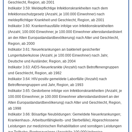
Geschlecht, Region, ab 2001
Indikator 3.59: Meldepflichtige Infektionskrankheiten nach dem
Infektionsschutzgesetz (Anzahl, je 100.000 Einwohner) nach
meldepflichtiger Krankheit und Geschlecht, Region, ab 2001
Indikator 3.60: Krankenhausfälle infolge von Infektionskrankheiten
(Anzahl, 100.000 Einwohner, je 100.000 Einwohner altersstandardisiert
an der Alten Europastandardbevölkerung) nach Alter und Geschlecht,
Region, ab 2000
Indikator 3.61: Neuerkrankungen an bakteriell gesicherter
Lungentuberkulose (Anzahl, je 100.000 Einwohner) nach Jahr,
Deutsche und Ausländer, Region, ab 2004
Indikator 3.63: AIDS-Neuerkrankte (Anzahl) nach Betroffenengruppen
und Geschlecht, Region, ab 1982
Indikator 3.64: HIV-positiv gemeldete Laborfälle (Anzahl) nach
Betroffenengruppen und Jahr, Region, ab 1993
Indikator 3.65: Gestorbene infolge von Infektionskrankheiten (Anzahl, je
100.000 Einwohner, je 100.000 Einwohner altersstandardisiert an der
Alten Europastandardbevölkerung) nach Alter und Geschlecht, Region,
ab 1998
Indikator 3.66: Bösartige Neubildungen: Gemeldete Neuerkrankungen;
Krankenhaus-, Arbeitsunfähigkeits- und Sterbefälle); Abgeschlossene
Leistungen zur medizinischen Rehabilitation und sonstigen Leistungen