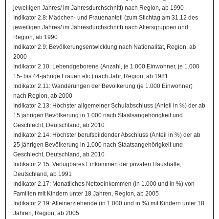
jeweiligen Jahres/ im Jahresdurchschnitt) nach Region, ab 1990
Indikator 2.8: Mädchen- und Frauenanteil (zum Stichtag am 31.12 des
jeweiligen Jahres/ im Jahresdurchschnitt) nach Altersgruppen und
Region, ab 1990
Indikator 2.9: Bevölkerungsentwicklung nach Nationalität, Region, ab
2000
Indikator 2.10: Lebendgeborene (Anzahl, je 1.000 Einwohner, je 1.000
15- bis 44-jährige Frauen etc.) nach Jahr, Region, ab 1981
Indikator 2.11: Wanderungen der Bevölkerung (je 1.000 Einwohner)
nach Region, ab 2000
Indikator 2.13: Höchster allgemeiner Schulabschluss (Anteil in %) der ab
15 jährigen Bevölkerung in 1.000 nach Staatsangehörigkeit und
Geschlecht, Deutschland, ab 2010
Indikator 2.14: Höchster berufsbildender Abschluss (Anteil in %) der ab
25 jährigen Bevölkerung in 1.000 nach Staatsangehörigkeit und
Geschlecht, Deutschland, ab 2010
Indikator 2.15: Verfügbares Einkommen der privaten Haushalte,
Deutschland, ab 1991
Indikator 2.17: Monatliches Nettoeinkommen (in 1.000 und in %) von
Familien mit Kindern unter 18 Jahren, Region, ab 2005
Indikator 2.19: Alleinerziehende (in 1.000 und in %) mit Kindern unter 18
Jahren, Region, ab 2005