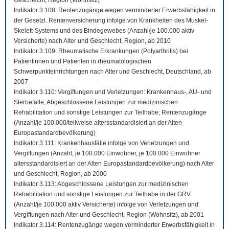
Geschlecht, Region (Wohnsitz)
Indikator 3.108: Rentenzugänge wegen verminderter Erwerbsfähigkeit in
der Gesetzl. Rentenversicherung infolge von Krankheiten des Muskel-
Skelett-Systems und des Bindegewebes (Anzahl/je 100.000 aktiv
Versicherte) nach Alter und Geschlecht, Region, ab 2010
Indikator 3.109: Rheumatische Erkrankungen (Polyarthritis) bei
Patientinnen und Patienten in rheumatologischen
Schwerpunkteinrichtungen nach Alter und Geschlecht, Deutschland, ab
2007
Indikator 3.110: Vergiftungen und Verletzungen: Krankenhaus-, AU- und
Sterbefälle; Abgeschlossene Leistungen zur medizinischen
Rehabilitation und sonstige Leistungen zur Teilhabe; Rentenzugänge
(Anzahl/je 100.000/teilweise altersstandardisiert an der Alten
Europastandardbevölkerung)
Indikator 3.111: Krankenhausfälle infolge von Verletzungen und
Vergiftungen (Anzahl, je 100.000 Einwohner, je 100.000 Einwohner
altersstandardisiert an der Alten Europastandardbevölkerung) nach Alter
und Geschlecht, Region, ab 2000
Indikator 3.113: Abgeschlossene Leistungen zur medizinischen
Rehabilitation und sonstige Leistungen zur Teilhabe in der GRV
(Anzahl/je 100.000 aktiv Versicherte) infolge von Verletzungen und
Vergiftungen nach Alter und Geschlecht, Region (Wohnsitz), ab 2001
Indikator 3.114: Rentenzugänge wegen verminderter Erwerbsfähigkeit in