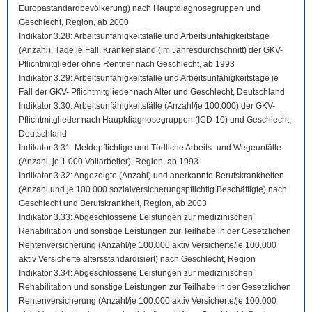
Europastandardbevölkerung) nach Hauptdiagnosegruppen und
Geschlecht, Region, ab 2000
Indikator 3.28: Arbeitsunfähigkeitsfälle und Arbeitsunfähigkeitstage
(Anzahl), Tage je Fall, Krankenstand (im Jahresdurchschnitt) der GKV-
Pflichtmitglieder ohne Rentner nach Geschlecht, ab 1993
Indikator 3.29: Arbeitsunfähigkeitsfälle und Arbeitsunfähigkeitstage je
Fall der GKV- Pflichtmitglieder nach Alter und Geschlecht, Deutschland
Indikator 3.30: Arbeitsunfähigkeitsfälle (Anzahl/je 100.000) der GKV-
Pflichtmitglieder nach Hauptdiagnosegruppen (ICD-10) und Geschlecht,
Deutschland
Indikator 3.31: Meldepflichtige und Tödliche Arbeits- und Wegeunfälle
(Anzahl, je 1.000 Vollarbeiter), Region, ab 1993
Indikator 3.32: Angezeigte (Anzahl) und anerkannte Berufskrankheiten
(Anzahl und je 100.000 sozialversicherungspflichtig Beschäftigte) nach
Geschlecht und Berufskrankheit, Region, ab 2003
Indikator 3.33: Abgeschlossene Leistungen zur medizinischen
Rehabilitation und sonstige Leistungen zur Teilhabe in der Gesetzlichen
Rentenversicherung (Anzahl/je 100.000 aktiv Versicherte/je 100.000
aktiv Versicherte altersstandardisiert) nach Geschlecht, Region
Indikator 3.34: Abgeschlossene Leistungen zur medizinischen
Rehabilitation und sonstige Leistungen zur Teilhabe in der Gesetzlichen
Rentenversicherung (Anzahl/je 100.000 aktiv Versicherte/je 100.000