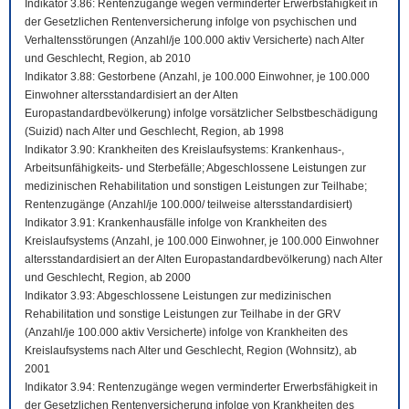
Indikator 3.86: Rentenzugänge wegen verminderter Erwerbsfähigkeit in
der Gesetzlichen Rentenversicherung infolge von psychischen und
Verhaltensstörungen (Anzahl/je 100.000 aktiv Versicherte) nach Alter
und Geschlecht, Region, ab 2010
Indikator 3.88: Gestorbene (Anzahl, je 100.000 Einwohner, je 100.000
Einwohner altersstandardisiert an der Alten
Europastandardbevölkerung) infolge vorsätzlicher Selbstbeschädigung
(Suizid) nach Alter und Geschlecht, Region, ab 1998
Indikator 3.90: Krankheiten des Kreislaufsystems: Krankenhaus-,
Arbeitsunfähigkeits- und Sterbefälle; Abgeschlossene Leistungen zur
medizinischen Rehabilitation und sonstigen Leistungen zur Teilhabe;
Rentenzugänge (Anzahl/je 100.000/ teilweise altersstandardisiert)
Indikator 3.91: Krankenhausfälle infolge von Krankheiten des
Kreislaufsystems (Anzahl, je 100.000 Einwohner, je 100.000 Einwohner
altersstandardisiert an der Alten Europastandardbevölkerung) nach Alter
und Geschlecht, Region, ab 2000
Indikator 3.93: Abgeschlossene Leistungen zur medizinischen
Rehabilitation und sonstige Leistungen zur Teilhabe in der GRV
(Anzahl/je 100.000 aktiv Versicherte) infolge von Krankheiten des
Kreislaufsystems nach Alter und Geschlecht, Region (Wohnsitz), ab
2001
Indikator 3.94: Rentenzugänge wegen verminderter Erwerbsfähigkeit in
der Gesetzlichen Rentenversicherung infolge von Krankheiten des