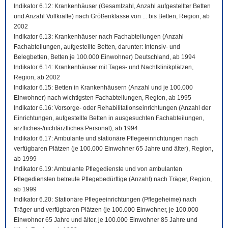
Indikator 6.12: Krankenhäuser (Gesamtzahl, Anzahl aufgestellter Betten
und Anzahl Vollkräfte) nach Größenklasse von ... bis Betten, Region, ab
2002
Indikator 6.13: Krankenhäuser nach Fachabteilungen (Anzahl
Fachabteilungen, aufgestellte Betten, darunter: Intensiv- und
Belegbetten, Betten je 100.000 Einwohner) Deutschland, ab 1994
Indikator 6.14: Krankenhäuser mit Tages- und Nachtklinikplätzen,
Region, ab 2002
Indikator 6.15: Betten in Krankenhäusern (Anzahl und je 100.000
Einwohner) nach wichtigsten Fachabteilungen, Region, ab 1995
Indikator 6.16: Vorsorge- oder Rehabilitationseinrichtungen (Anzahl der
Einrichtungen, aufgestellte Betten in ausgesuchten Fachabteilungen,
ärztliches-/nichtärztliches Personal), ab 1994
Indikator 6.17: Ambulante und stationäre Pflegeeinrichtungen nach
verfügbaren Plätzen (je 100.000 Einwohner 65 Jahre und älter), Region,
ab 1999
Indikator 6.19: Ambulante Pflegedienste und von ambulanten
Pflegediensten betreute Pflegebedürftige (Anzahl) nach Träger, Region,
ab 1999
Indikator 6.20: Stationäre Pflegeeinrichtungen (Pflegeheime) nach
Träger und verfügbaren Plätzen (je 100.000 Einwohner, je 100.000
Einwohner 65 Jahre und älter, je 100.000 Einwohner 85 Jahre und