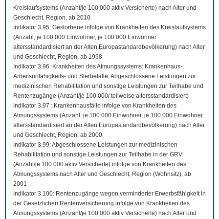
Kreislaufsystems (Anzahl/je 100.000 aktiv Versicherte) nach Alter und
Geschlecht, Region, ab 2010
Indikator 3.95: Gestorbene infolge von Krankheiten des Kreislaufsystems
(Anzahl, je 100.000 Einwohner, je 100.000 Einwohner
altersstandardisiert an der Alten Europastandardbevölkerung) nach Alter
und Geschlecht, Region, ab 1998
Indikator 3.96: Krankheiten des Atmungssystems: Krankenhaus-,
Arbeitsunfähigkeits- und Sterbefälle; Abgeschlossene Leistungen zur
medizinischen Rehabilitation und sonstige Leistungen zur Teilhabe und
Rentenzugänge (Anzahl/je 100.000/ teilweise altersstandardisiert)
Indikator 3.97 : Krankenhausfälle infolge von Krankheiten des
Atmungssystems (Anzahl, je 100.000 Einwohner, je 100.000 Einwohner
altersstandardisiert an der Alten Europastandardbevölkerung) nach Alter
und Geschlecht, Region, ab 2000
Indikator 3.99: Abgeschlossene Leistungen zur medizinischen
Rehabilitation und sonstige Leistungen zur Teilhabe in der GRV
(Anzahl/je 100.000 aktiv Versicherte) infolge von Krankheiten des
Atmungssystems nach Alter und Geschlecht, Region (Wohnsitz), ab
2001
Indikator 3.100: Rentenzugänge wegen verminderter Erwerbsfähigkeit in
der Gesetzlichen Rentenversicherung infolge von Krankheiten des
Atmungssystems (Anzahl/je 100.000 aktiv Versicherte) nach Alter und