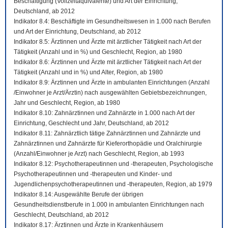
Beschäftigung (Vollzeitäquivalente) und Art der Einrichtung,
Deutschland, ab 2012
Indikator 8.4: Beschäftigte im Gesundheitswesen in 1.000 nach Berufen
und Art der Einrichtung, Deutschland, ab 2012
Indikator 8.5: Ärztinnen und Ärzte mit ärztlicher Tätigkeit nach Art der
Tätigkeit (Anzahl und in %) und Geschlecht, Region, ab 1980
Indikator 8.6: Ärztinnen und Ärzte mit ärztlicher Tätigkeit nach Art der
Tätigkeit (Anzahl und in %) und Alter, Region, ab 1980
Indikator 8.9: Ärztinnen und Ärzte in ambulanten Einrichtungen (Anzahl
/Einwohner je Arzt/Ärztin) nach ausgewählten Gebietsbezeichnungen,
Jahr und Geschlecht, Region, ab 1980
Indikator 8.10: Zahnärztinnen und Zahnärzte in 1.000 nach Art der
Einrichtung, Geschlecht und Jahr, Deutschland, ab 2012
Indikator 8.11: Zahnärztlich tätige Zahnärztinnen und Zahnärzte und
Zahnärztinnen und Zahnärzte für Kieferorthopädie und Oralchirurgie
(Anzahl/Einwohner je Arzt) nach Geschlecht, Region, ab 1993
Indikator 8.12: Psychotherapeutinnen und -therapeuten, Psychologische
Psychotherapeutinnen und -therapeuten und Kinder- und
Jugendlichenpsychotherapeutinnen und -therapeuten, Region, ab 1979
Indikator 8.14: Ausgewählte Berufe der übrigen
Gesundheitsdienstberufe in 1.000 in ambulanten Einrichtungen nach
Geschlecht, Deutschland, ab 2012
Indikator 8.17: Ärztinnen und Ärzte in Krankenhäusern