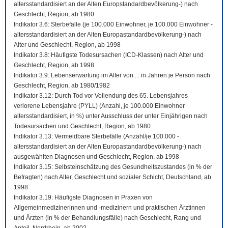
altersstandardisiert an der Alten Europstandardbevölkerung-) nach
Geschlecht, Region, ab 1980
Indikator 3.6: Sterbefälle (je 100.000 Einwohner, je 100.000 Einwohner -
altersstandardisiert an der Alten Europastandardbevölkerung-) nach
Alter und Geschlecht, Region, ab 1998
Indikator 3.8: Häufigste Todesursachen (ICD-Klassen) nach Alter und
Geschlecht, Region, ab 1998
Indikator 3.9: Lebenserwartung im Alter von ... in Jahren je Person nach
Geschlecht, Region, ab 1980/1982
Indikator 3.12: Durch Tod vor Vollendung des 65. Lebensjahres
verlorene Lebensjahre (PYLL) (Anzahl, je 100.000 Einwohner
altersstandardisiert, in %) unter Ausschluss der unter Einjährigen nach
Todesursachen und Geschlecht, Region, ab 1980
Indikator 3.13: Vermeidbare Sterbefälle (Anzahl/je 100.000 -
altersstandardisiert an der Alten Europastandardbevölkerung-) nach
ausgewählten Diagnosen und Geschlecht, Region, ab 1998
Indikator 3.15: Selbsteinschätzung des Gesundheitszustandes (in % der
Befragten) nach Alter, Geschlecht und sozialer Schicht, Deutschland, ab
1998
Indikator 3.19: Häufigste Diagnosen in Praxen von
Allgemeinmedizinerinnen und -medizinern und praktischen Ärztinnen
und Ärzten (in % der Behandlungsfälle) nach Geschlecht, Rang und