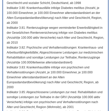
Geschlecht und sozialer Schicht, Deutschland, ab 1998
Indikator 3.80: Krankenhausfälle infolge Diabetes mellitus (Anzahl, je
100.000 Einwohner, je 100.000 Einwohner altersstandardisiert an der
Alten Europastandardbevölkerung) nach Alter und Geschlecht, Region,
ab 2000
Indikator 3.81: Rentenzugänge wegen verminderter Erwerbsfähigkeit in
der Gesetzlichen Rentenversicherung infolge von Diabetes mellitus
(Anzahl/je 100.000 aktiv Versicherte) nach Alter und Geschlecht, Region,
ab 2010
Indikator 3.82: Psychische und Verhaltensstörungen: Krankenhaus- und
Arbeitsunfähigkeitsfälle; Abgeschlossene Leistungen zur medizinischen
Rehabilitation und sonstige Leistungen zur Teilhabe; Rentenzugänge
(Anzahl/je 100.000/teilweise altersstandardisiert)
Indikator 3.83: Krankenhausfälle infolge von psychischen und
Verhaltensstörungen (Anzahl, je 100.000 Einwohner, je 100.000
Einwohner altersstandardisiert an der Alten
Europastandardbevölkerung) nach Alter und Geschlecht, Region, ab
2000
Indikator 3.85: Abgeschlossene Leistungen zur med. Rehabilitation und
sonstige Leistungen zur Teilhabe in der GRV (Anzahl/je 100.000 aktiv
Versicherte) infolge von psychischen und Verhaltensstörungen nach
Alter und Geschlecht, Region (Wohnsitz), ab 2001