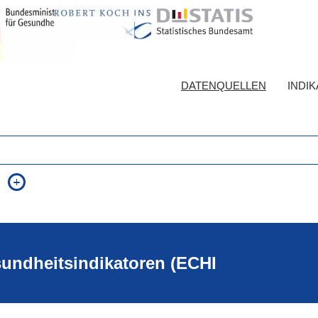
DATENQUELLEN
INDI
auch in allen Texten suchen (Volltextsuche)
e
auch Synonyme einbeziehen
 Ausdruck
auch ähnlich geschriebenes einbeziehen
sundheitsindikatoren (ECHI