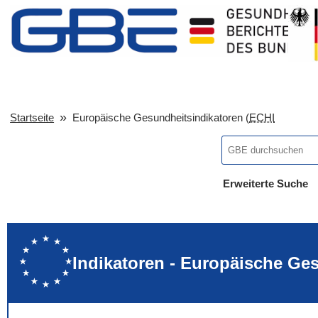
Startseite
Europäische Gesundheitsindikatoren (
ECHI
Erweiterte Suche
... alle Worte
... eines der Wort
... genau diesen
Indikatoren - Europäische Ge