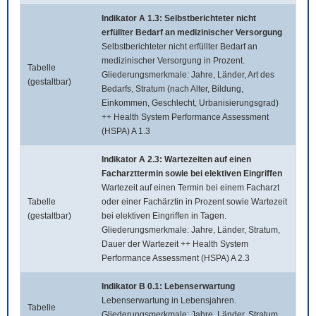
Indikator A 1.3: Selbstberichteter nicht
erfüllter Bedarf an medizinischer Versorgung
Selbstberichteter nicht erfüllter Bedarf an
medizinischer Versorgung in Prozent.
Tabelle
Gliederungsmerkmale: Jahre, Länder, Art des
(gestaltbar)
Bedarfs, Stratum (nach Alter, Bildung,
Einkommen, Geschlecht, Urbanisierungsgrad)
++ Health System Performance Assessment
(HSPA) A 1.3
Indikator A 2.3: Wartezeiten auf einen
Facharzttermin sowie bei elektiven Eingriffen
Wartezeit auf einen Termin bei einem Facharzt
Tabelle
oder einer Fachärztin in Prozent sowie Wartezeit
(gestaltbar)
bei elektiven Eingriffen in Tagen.
Gliederungsmerkmale: Jahre, Länder, Stratum,
Dauer der Wartezeit ++ Health System
Performance Assessment (HSPA) A 2.3
Indikator B 0.1: Lebenserwartung
Lebenserwartung in Lebensjahren.
Tabelle
Gliederungsmerkmale: Jahre, Länder, Stratum