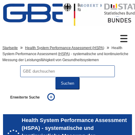
Zum Inhalt
Suche
Startseite
Health System Performance Assessment (
HSPA
)
Health
System Performance Assessment (
HSPA
) - systematische und kontinuierliche
Messung der Leistungsfähigkeit von Gesundheitssystemen
Sprachumschaltung
Suchen
Fußzeile
Erweiterte Suche
... alle Worte
... eines der Worte
... genau diesen Ausdruck
Health System Performance Assessment
auch in allen Texten suchen (Volltextsuche)
(HSPA) - systematische und
auch Synonyme einbeziehen
auch ähnlich geschriebenes einbeziehen