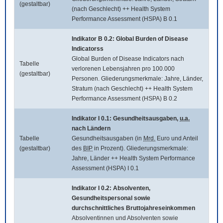
(gestaltbar)
(nach Geschlecht) ++ Health System
Performance Assessment (HSPA) B 0.1
Indikator B 0.2:
Global Burden of Disease
Indicatorss
Global Burden of Disease Indicators
nach
Tabelle
verlorenen Lebensjahren pro 100.000
(gestaltbar)
Personen. Gliederungsmerkmale: Jahre, Länder,
Stratum (nach Geschlecht) ++ Health System
Performance Assessment (HSPA) B 0.2
Indikator I 0.1: Gesundheitsausgaben,
u.a.
nach Ländern
Tabelle
Gesundheitsausgaben (in
Mrd.
Euro und Anteil
(gestaltbar)
des
BIP
in Prozent). Gliederungsmerkmale:
Jahre, Länder ++ Health System Performance
Assessment (HSPA) I 0.1
Indikator I 0.2: Absolventen,
Gesundheitspersonal sowie
durchschnittliches Bruttojahreseinkommen
Absolventinnen und Absolventen sowie