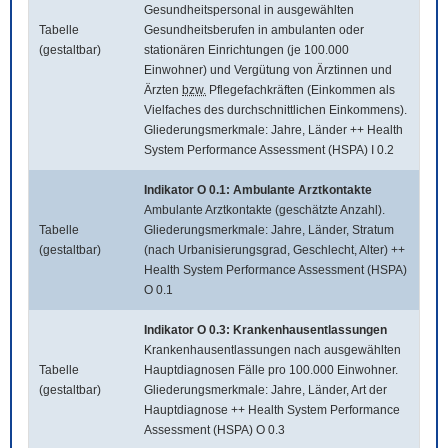
Gesundheitspersonal in ausgewählten
Tabelle
Gesundheitsberufen in ambulanten oder
(gestaltbar)
stationären Einrichtungen (je 100.000
Einwohner) und Vergütung von Ärztinnen und
Ärzten
bzw.
Pflegefachkräften (Einkommen als
Vielfaches des durchschnittlichen Einkommens).
Gliederungsmerkmale: Jahre, Länder ++ Health
System Performance Assessment (HSPA) I 0.2
Indikator O 0.1: Ambulante Arztkontakte
Ambulante Arztkontakte (geschätzte Anzahl).
Tabelle
Gliederungsmerkmale: Jahre, Länder, Stratum
(gestaltbar)
(nach Urbanisierungsgrad, Geschlecht, Alter) ++
Health System Performance Assessment (HSPA)
O 0.1
Indikator O 0.3: Krankenhausentlassungen
Krankenhausentlassungen nach ausgewählten
Tabelle
Hauptdiagnosen Fälle pro 100.000 Einwohner.
(gestaltbar)
Gliederungsmerkmale: Jahre, Länder, Art der
Hauptdiagnose ++ Health System Performance
Assessment (HSPA) O 0.3