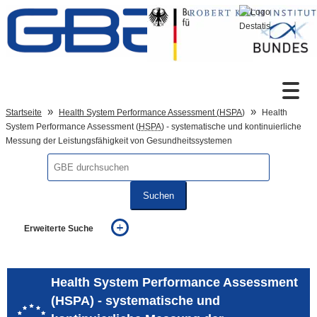
Zum Inhalt
Suche
Startseite
Health System Performance Assessment (
HSPA
)
Health
System Performance Assessment (
HSPA
) - systematische und kontinuierliche
Messung der Leistungsfähigkeit von Gesundheitssystemen
Sprachumschaltung
Suchen
Fußzeile
Erweiterte Suche
... alle Worte
... eines der Worte
... genau diesen Ausdruck
Health System Performance Assessment
auch in allen Texten suchen (Volltextsuche)
(HSPA) - systematische und
auch Synonyme einbeziehen
auch ähnlich geschriebenes einbeziehen