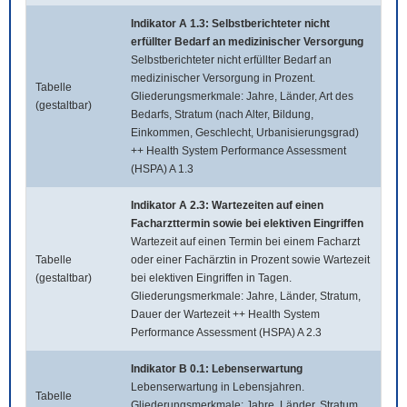
Indikator A 1.3: Selbstberichteter nicht
erfüllter Bedarf an medizinischer Versorgung
Selbstberichteter nicht erfüllter Bedarf an
medizinischer Versorgung in Prozent.
Tabelle
Gliederungsmerkmale: Jahre, Länder, Art des
(gestaltbar)
Bedarfs, Stratum (nach Alter, Bildung,
Einkommen, Geschlecht, Urbanisierungsgrad)
++ Health System Performance Assessment
(HSPA) A 1.3
Indikator A 2.3: Wartezeiten auf einen
Facharzttermin sowie bei elektiven Eingriffen
Wartezeit auf einen Termin bei einem Facharzt
Tabelle
oder einer Fachärztin in Prozent sowie Wartezeit
(gestaltbar)
bei elektiven Eingriffen in Tagen.
Gliederungsmerkmale: Jahre, Länder, Stratum,
Dauer der Wartezeit ++ Health System
Performance Assessment (HSPA) A 2.3
Indikator B 0.1: Lebenserwartung
Lebenserwartung in Lebensjahren.
Tabelle
Gliederungsmerkmale: Jahre, Länder, Stratum