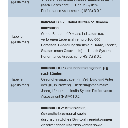
(gestaltbar)
(nach Geschlecht) ++ Health System
Performance Assessment (HSPA) B 0.1
Indikator B 0.2:
Global Burden of Disease
Indicatorss
Global Burden of Disease Indicators
nach
Tabelle
verlorenen Lebensjahren pro 100.000
(gestaltbar)
Personen. Gliederungsmerkmale: Jahre, Länder,
Stratum (nach Geschlecht) ++ Health System
Performance Assessment (HSPA) B 0.2
Indikator I 0.1: Gesundheitsausgaben,
u.a.
nach Ländern
Tabelle
Gesundheitsausgaben (in
Mrd.
Euro und Anteil
(gestaltbar)
des
BIP
in Prozent). Gliederungsmerkmale:
Jahre, Länder ++ Health System Performance
Assessment (HSPA) I 0.1
Indikator I 0.2: Absolventen,
Gesundheitspersonal sowie
durchschnittliches Bruttojahreseinkommen
Absolventinnen und Absolventen sowie