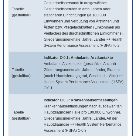
Gesundheitspersonal in ausgewählten
Tabelle
Gesundheitsberufen in ambulanten oder
(gestaltbar)
stationären Einrichtungen (je 100.000
Einwohner) und Vergütung von Ärztinnen und
Ärzten
bzw.
Pflegefachkräften (Einkommen als
Vielfaches des durchschnittlichen Einkommens).
Gliederungsmerkmale: Jahre, Länder ++ Health
System Performance Assessment (HSPA) I 0.2
Indikator O 0.1: Ambulante Arztkontakte
Ambulante Arztkontakte (geschätzte Anzahl).
Tabelle
Gliederungsmerkmale: Jahre, Länder, Stratum
(gestaltbar)
(nach Urbanisierungsgrad, Geschlecht, Alter) ++
Health System Performance Assessment (HSPA)
O 0.1
Indikator O 0.3: Krankenhausentlassungen
Krankenhausentlassungen nach ausgewählten
Tabelle
Hauptdiagnosen Fälle pro 100.000 Einwohner.
(gestaltbar)
Gliederungsmerkmale: Jahre, Länder, Art der
Hauptdiagnose ++ Health System Performance
Assessment (HSPA) O 0.3