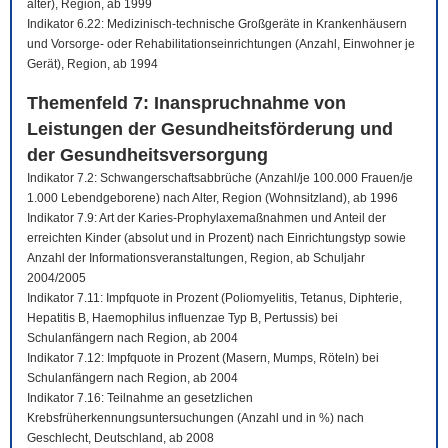
älter), Region, ab 1999
Indikator 6.22: Medizinisch-technische Großgeräte in Krankenhäusern
und Vorsorge- oder Rehabilitationseinrichtungen (Anzahl, Einwohner je
Gerät), Region, ab 1994
Themenfeld 7: Inanspruchnahme von
Leistungen der Gesundheitsförderung und
der Gesundheitsversorgung
Indikator 7.2: Schwangerschaftsabbrüche (Anzahl/je 100.000 Frauen/je
1.000 Lebendgeborene) nach Alter, Region (Wohnsitzland), ab 1996
Indikator 7.9: Art der Karies-Prophylaxemaßnahmen und Anteil der
erreichten Kinder (absolut und in Prozent) nach Einrichtungstyp sowie
Anzahl der Informationsveranstaltungen, Region, ab Schuljahr
2004/2005
Indikator 7.11: Impfquote in Prozent (Poliomyelitis, Tetanus, Diphterie,
Hepatitis B, Haemophilus influenzae Typ B, Pertussis) bei
Schulanfängern nach Region, ab 2004
Indikator 7.12: Impfquote in Prozent (Masern, Mumps, Röteln) bei
Schulanfängern nach Region, ab 2004
Indikator 7.16: Teilnahme an gesetzlichen
Krebsfrüherkennungsuntersuchungen (Anzahl und in %) nach
Geschlecht, Deutschland, ab 2008