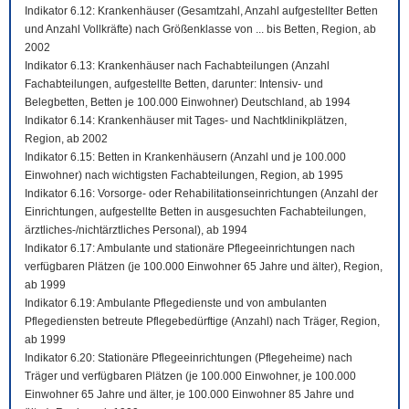
Indikator 6.12: Krankenhäuser (Gesamtzahl, Anzahl aufgestellter Betten
und Anzahl Vollkräfte) nach Größenklasse von ... bis Betten, Region, ab
2002
Indikator 6.13: Krankenhäuser nach Fachabteilungen (Anzahl
Fachabteilungen, aufgestellte Betten, darunter: Intensiv- und
Belegbetten, Betten je 100.000 Einwohner) Deutschland, ab 1994
Indikator 6.14: Krankenhäuser mit Tages- und Nachtklinikplätzen,
Region, ab 2002
Indikator 6.15: Betten in Krankenhäusern (Anzahl und je 100.000
Einwohner) nach wichtigsten Fachabteilungen, Region, ab 1995
Indikator 6.16: Vorsorge- oder Rehabilitationseinrichtungen (Anzahl der
Einrichtungen, aufgestellte Betten in ausgesuchten Fachabteilungen,
ärztliches-/nichtärztliches Personal), ab 1994
Indikator 6.17: Ambulante und stationäre Pflegeeinrichtungen nach
verfügbaren Plätzen (je 100.000 Einwohner 65 Jahre und älter), Region,
ab 1999
Indikator 6.19: Ambulante Pflegedienste und von ambulanten
Pflegediensten betreute Pflegebedürftige (Anzahl) nach Träger, Region,
ab 1999
Indikator 6.20: Stationäre Pflegeeinrichtungen (Pflegeheime) nach
Träger und verfügbaren Plätzen (je 100.000 Einwohner, je 100.000
Einwohner 65 Jahre und älter, je 100.000 Einwohner 85 Jahre und