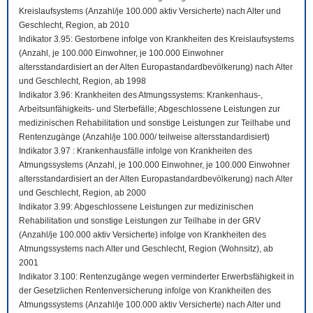
Kreislaufsystems (Anzahl/je 100.000 aktiv Versicherte) nach Alter und
Geschlecht, Region, ab 2010
Indikator 3.95: Gestorbene infolge von Krankheiten des Kreislaufsystems
(Anzahl, je 100.000 Einwohner, je 100.000 Einwohner
altersstandardisiert an der Alten Europastandardbevölkerung) nach Alter
und Geschlecht, Region, ab 1998
Indikator 3.96: Krankheiten des Atmungssystems: Krankenhaus-,
Arbeitsunfähigkeits- und Sterbefälle; Abgeschlossene Leistungen zur
medizinischen Rehabilitation und sonstige Leistungen zur Teilhabe und
Rentenzugänge (Anzahl/je 100.000/ teilweise altersstandardisiert)
Indikator 3.97 : Krankenhausfälle infolge von Krankheiten des
Atmungssystems (Anzahl, je 100.000 Einwohner, je 100.000 Einwohner
altersstandardisiert an der Alten Europastandardbevölkerung) nach Alter
und Geschlecht, Region, ab 2000
Indikator 3.99: Abgeschlossene Leistungen zur medizinischen
Rehabilitation und sonstige Leistungen zur Teilhabe in der GRV
(Anzahl/je 100.000 aktiv Versicherte) infolge von Krankheiten des
Atmungssystems nach Alter und Geschlecht, Region (Wohnsitz), ab
2001
Indikator 3.100: Rentenzugänge wegen verminderter Erwerbsfähigkeit in
der Gesetzlichen Rentenversicherung infolge von Krankheiten des
Atmungssystems (Anzahl/je 100.000 aktiv Versicherte) nach Alter und