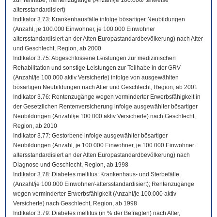
zur Teilhabe; Rentenzugänge (Anzahl/je 100.000/ teilweise
altersstandardisiert)
Indikator 3.73: Krankenhausfälle infolge bösartiger Neubildungen
(Anzahl, je 100.000 Einwohner, je 100.000 Einwohner
altersstandardisiert an der Alten Europastandardbevölkerung) nach Alter
und Geschlecht, Region, ab 2000
Indikator 3.75: Abgeschlossene Leistungen zur medizinischen
Rehabilitation und sonstige Leistungen zur Teilhabe in der GRV
(Anzahl/je 100.000 aktiv Versicherte) infolge von ausgewählten
bösartigen Neubildungen nach Alter und Geschlecht, Region, ab 2001
Indikator 3.76: Rentenzugänge wegen verminderter Erwerbsfähigkeit in
der Gesetzlichen Rentenversicherung infolge ausgewählter bösartiger
Neubildungen (Anzahl/je 100.000 aktiv Versicherte) nach Geschlecht,
Region, ab 2010
Indikator 3.77: Gestorbene infolge ausgewählter bösartiger
Neubildungen (Anzahl, je 100.000 Einwohner, je 100.000 Einwohner
altersstandardisiert an der Alten Europastandardbevölkerung) nach
Diagnose und Geschlecht, Region, ab 1998
Indikator 3.78: Diabetes mellitus: Krankenhaus- und Sterbefälle
(Anzahl/je 100.000 Einwohner/-altersstandardisiert); Rentenzugänge
wegen verminderter Erwerbsfähigkeit (Anzahl/je 100.000 aktiv
Versicherte) nach Geschlecht, Region, ab 1998
Indikator 3.79: Diabetes mellitus (in % der Befragten) nach Alter,