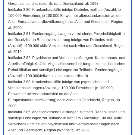
Geschlecht und sozialer Schicht, Deutschland, ab 1998
Indikator 3.80: Krankenhausfälle infolge Diabetes mellitus (Anzahl, je
100.000 Einwohner, je 100.000 Einwohner altersstandardisiert an der
Alten Europastandardbevölkerung) nach Alter und Geschlecht, Region,
ab 2000
Indikator 3.81: Rentenzugänge wegen verminderter Erwerbsfähigkeit in
der Gesetzlichen Rentenversicherung infolge von Diabetes mellitus
(Anzahl/je 100.000 aktiv Versicherte) nach Alter und Geschlecht, Region,
ab 2010
Indikator 3.82: Psychische und Verhaltensstörungen: Krankenhaus- und
Arbeitsunfähigkeitsfälle; Abgeschlossene Leistungen zur medizinischen
Rehabilitation und sonstige Leistungen zur Teilhabe; Rentenzugänge
(Anzahl/je 100.000/teilweise altersstandardisiert)
Indikator 3.83: Krankenhausfälle infolge von psychischen und
Verhaltensstörungen (Anzahl, je 100.000 Einwohner, je 100.000
Einwohner altersstandardisiert an der Alten
Europastandardbevölkerung) nach Alter und Geschlecht, Region, ab
2000
Indikator 3.85: Abgeschlossene Leistungen zur med. Rehabilitation und
sonstige Leistungen zur Teilhabe in der GRV (Anzahl/je 100.000 aktiv
Versicherte) infolge von psychischen und Verhaltensstörungen nach
Alter und Geschlecht, Region (Wohnsitz), ab 2001