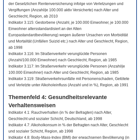
der Gesetzlichen Rentenversicherung infolge von Verletzungen und
Vergiftungen (Anzahl/je 100.000 aktiv Versicherte) nach Alter und
Geschlecht, Region, ab 2010
Indikator 3.115: Gestorbene (Anzahl, je 100.000 Einwohner, je 100.000
Einwohner altersstandardisiert an der Alten
Europastandardbevölkerung) wegen äußerer Ursachen von Morbidität
und Mortalität (Unfällen Suizid etc.) nach Alter und Geschlecht, Region,
ab 1998
Indikator 3.116: Im Straßenverkehr verunglückte Personen
(Anzahl/100.000 Einwohner) nach Geschlecht, Region, ab 1985
Indikator 3.117: Im Straßenverkehr verunglückte Personen (Anzahl/je
100.000 Einwohner) nach Alter und Geschlecht, Region, ab 1985
Indikator 3.119: Straßenverkehrsunfälle mit Personenschaden, Getötete
und Verletzte unter Alkoholeinfluss (Anzahl und in %), Region, ab 1991
Themenfeld 4: Gesundheitsrelevante
Verhaltensweisen
Indikator 4.1: Rauchverhalten (in % der Befragten) nach Alter,
Geschlecht und sozialer Schicht, Deutschland, ab 1998
Indikator 4.7: Alkoholkonsum in % der Befragten nach Alter, Geschlecht
und sozialer Schicht, Region, ab 1998
Indikator 4.8: Body-Mass-Index (BMI) der erwachsenen Bevölkerung (in