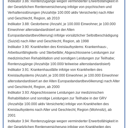
Indikator 3.86: Rentenzugänge wegen verminderter Erwerbsfähigkeit in
der Gesetzlichen Rentenversicherung infolge von psychischen und
Verhaltensstörungen (Anzahl/je 100.000 aktiv Versicherte) nach Alter
und Geschlecht, Region, ab 2010
Indikator 3.88: Gestorbene (Anzahl, je 100.000 Einwohner, je 100.000
Einwohner altersstandardisiert an der Alten
Europastandardbevölkerung) infolge vorsätzlicher Selbstbeschädigung
(Suizid) nach Alter und Geschlecht, Region, ab 1998
Indikator 3.90: Krankheiten des Kreislaufsystems: Krankenhaus-,
Arbeitsunfähigkeits- und Sterbefälle; Abgeschlossene Leistungen zur
medizinischen Rehabilitation und sonstigen Leistungen zur Teilhabe;
Rentenzugänge (Anzahl/je 100.000/ teilweise altersstandardisiert)
Indikator 3.91: Krankenhausfälle infolge von Krankheiten des
Kreislaufsystems (Anzahl, je 100.000 Einwohner, je 100.000 Einwohner
altersstandardisiert an der Alten Europastandardbevölkerung) nach Alter
und Geschlecht, Region, ab 2000
Indikator 3.93: Abgeschlossene Leistungen zur medizinischen
Rehabilitation und sonstige Leistungen zur Teilhabe in der GRV
(Anzahl/je 100.000 aktiv Versicherte) infolge von Krankheiten des
Kreislaufsystems nach Alter und Geschlecht, Region (Wohnsitz), ab
2001
Indikator 3.94: Rentenzugänge wegen verminderter Erwerbsfähigkeit in
der Gesetzlichen Rentenversicherung infolge von Krankheiten des