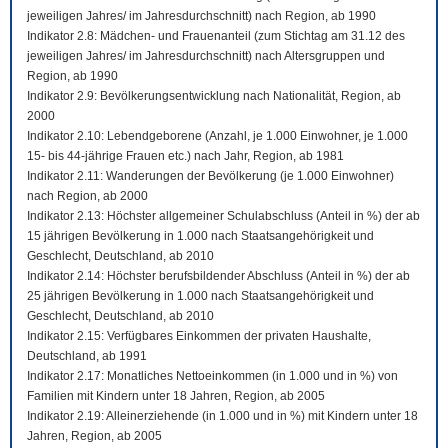
jeweiligen Jahres/ im Jahresdurchschnitt) nach Region, ab 1990
Indikator 2.8: Mädchen- und Frauenanteil (zum Stichtag am 31.12 des
jeweiligen Jahres/ im Jahresdurchschnitt) nach Altersgruppen und
Region, ab 1990
Indikator 2.9: Bevölkerungsentwicklung nach Nationalität, Region, ab
2000
Indikator 2.10: Lebendgeborene (Anzahl, je 1.000 Einwohner, je 1.000
15- bis 44-jährige Frauen etc.) nach Jahr, Region, ab 1981
Indikator 2.11: Wanderungen der Bevölkerung (je 1.000 Einwohner)
nach Region, ab 2000
Indikator 2.13: Höchster allgemeiner Schulabschluss (Anteil in %) der ab
15 jährigen Bevölkerung in 1.000 nach Staatsangehörigkeit und
Geschlecht, Deutschland, ab 2010
Indikator 2.14: Höchster berufsbildender Abschluss (Anteil in %) der ab
25 jährigen Bevölkerung in 1.000 nach Staatsangehörigkeit und
Geschlecht, Deutschland, ab 2010
Indikator 2.15: Verfügbares Einkommen der privaten Haushalte,
Deutschland, ab 1991
Indikator 2.17: Monatliches Nettoeinkommen (in 1.000 und in %) von
Familien mit Kindern unter 18 Jahren, Region, ab 2005
Indikator 2.19: Alleinerziehende (in 1.000 und in %) mit Kindern unter 18
Jahren, Region, ab 2005