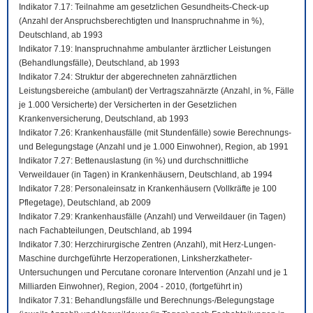
Indikator 7.17: Teilnahme am gesetzlichen Gesundheits-Check-up
(Anzahl der Anspruchsberechtigten und Inanspruchnahme in %),
Deutschland, ab 1993
Indikator 7.19: Inanspruchnahme ambulanter ärztlicher Leistungen
(Behandlungsfälle), Deutschland, ab 1993
Indikator 7.24: Struktur der abgerechneten zahnärztlichen
Leistungsbereiche (ambulant) der Vertragszahnärzte (Anzahl, in %, Fälle
je 1.000 Versicherte) der Versicherten in der Gesetzlichen
Krankenversicherung, Deutschland, ab 1993
Indikator 7.26: Krankenhausfälle (mit Stundenfälle) sowie Berechnungs-
und Belegungstage (Anzahl und je 1.000 Einwohner), Region, ab 1991
Indikator 7.27: Bettenauslastung (in %) und durchschnittliche
Verweildauer (in Tagen) in Krankenhäusern, Deutschland, ab 1994
Indikator 7.28: Personaleinsatz in Krankenhäusern (Vollkräfte je 100
Pflegetage), Deutschland, ab 2009
Indikator 7.29: Krankenhausfälle (Anzahl) und Verweildauer (in Tagen)
nach Fachabteilungen, Deutschland, ab 1994
Indikator 7.30: Herzchirurgische Zentren (Anzahl), mit Herz-Lungen-
Maschine durchgeführte Herzoperationen, Linksherzkatheter-
Untersuchungen und Percutane coronare Intervention (Anzahl und je 1
Milliarden Einwohner), Region, 2004 - 2010, (fortgeführt in)
Indikator 7.31: Behandlungsfälle und Berechnungs-/Belegungstage