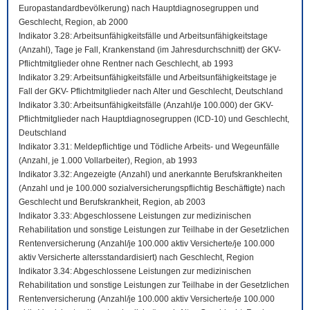
Europastandardbevölkerung) nach Hauptdiagnosegruppen und
Geschlecht, Region, ab 2000
Indikator 3.28: Arbeitsunfähigkeitsfälle und Arbeitsunfähigkeitstage
(Anzahl), Tage je Fall, Krankenstand (im Jahresdurchschnitt) der GKV-
Pflichtmitglieder ohne Rentner nach Geschlecht, ab 1993
Indikator 3.29: Arbeitsunfähigkeitsfälle und Arbeitsunfähigkeitstage je
Fall der GKV- Pflichtmitglieder nach Alter und Geschlecht, Deutschland
Indikator 3.30: Arbeitsunfähigkeitsfälle (Anzahl/je 100.000) der GKV-
Pflichtmitglieder nach Hauptdiagnosegruppen (ICD-10) und Geschlecht,
Deutschland
Indikator 3.31: Meldepflichtige und Tödliche Arbeits- und Wegeunfälle
(Anzahl, je 1.000 Vollarbeiter), Region, ab 1993
Indikator 3.32: Angezeigte (Anzahl) und anerkannte Berufskrankheiten
(Anzahl und je 100.000 sozialversicherungspflichtig Beschäftigte) nach
Geschlecht und Berufskrankheit, Region, ab 2003
Indikator 3.33: Abgeschlossene Leistungen zur medizinischen
Rehabilitation und sonstige Leistungen zur Teilhabe in der Gesetzlichen
Rentenversicherung (Anzahl/je 100.000 aktiv Versicherte/je 100.000
aktiv Versicherte altersstandardisiert) nach Geschlecht, Region
Indikator 3.34: Abgeschlossene Leistungen zur medizinischen
Rehabilitation und sonstige Leistungen zur Teilhabe in der Gesetzlichen
Rentenversicherung (Anzahl/je 100.000 aktiv Versicherte/je 100.000