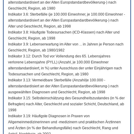
altersstandardisiert an der Alten Europstandardbevölkerung-) nach
Geschlecht, Region, ab 1980
Indikator 3.6: Sterbefälle (je 100.000 Einwohner, je 100.000 Einwohner -
altersstandardisiert an der Alten Europastandardbevölkerung-) nach
Alter und Geschlecht, Region, ab 1998
Indikator 3.8: Häufigste Todesursachen (ICD-Klassen) nach Alter und
Geschlecht, Region, ab 1998
Indikator 3.9: Lebenserwartung im Alter von ... in Jahren je Person nach
Geschlecht, Region, ab 1980/1982
Indikator 3.12: Durch Tod vor Vollendung des 65. Lebensjahres
verlorene Lebensjahre (PYLL) (Anzahl, je 100.000 Einwohner
altersstandardisiert, in %) unter Ausschluss der unter Einjährigen nach
Todesursachen und Geschlecht, Region, ab 1980
Indikator 3.13: Vermeidbare Sterbefälle (Anzahl/je 100.000 -
altersstandardisiert an der Alten Europastandardbevölkerung-) nach
ausgewählten Diagnosen und Geschlecht, Region, ab 1998
Indikator 3.15: Selbsteinschätzung des Gesundheitszustandes (in % der
Befragten) nach Alter, Geschlecht und sozialer Schicht, Deutschland, ab
1998
Indikator 3.19: Häufigste Diagnosen in Praxen von
Allgemeinmedizinerinnen und -medizinern und praktischen Ärztinnen
und Ärzten (in % der Behandlungsfälle) nach Geschlecht, Rang und