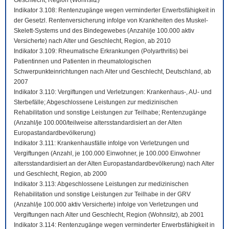
Geschlecht, Region (Wohnsitz)
Indikator 3.108: Rentenzugänge wegen verminderter Erwerbsfähigkeit in
der Gesetzl. Rentenversicherung infolge von Krankheiten des Muskel-
Skelett-Systems und des Bindegewebes (Anzahl/je 100.000 aktiv
Versicherte) nach Alter und Geschlecht, Region, ab 2010
Indikator 3.109: Rheumatische Erkrankungen (Polyarthritis) bei
Patientinnen und Patienten in rheumatologischen
Schwerpunkteinrichtungen nach Alter und Geschlecht, Deutschland, ab
2007
Indikator 3.110: Vergiftungen und Verletzungen: Krankenhaus-, AU- und
Sterbefälle; Abgeschlossene Leistungen zur medizinischen
Rehabilitation und sonstige Leistungen zur Teilhabe; Rentenzugänge
(Anzahl/je 100.000/teilweise altersstandardisiert an der Alten
Europastandardbevölkerung)
Indikator 3.111: Krankenhausfälle infolge von Verletzungen und
Vergiftungen (Anzahl, je 100.000 Einwohner, je 100.000 Einwohner
altersstandardisiert an der Alten Europastandardbevölkerung) nach Alter
und Geschlecht, Region, ab 2000
Indikator 3.113: Abgeschlossene Leistungen zur medizinischen
Rehabilitation und sonstige Leistungen zur Teilhabe in der GRV
(Anzahl/je 100.000 aktiv Versicherte) infolge von Verletzungen und
Vergiftungen nach Alter und Geschlecht, Region (Wohnsitz), ab 2001
Indikator 3.114: Rentenzugänge wegen verminderter Erwerbsfähigkeit in