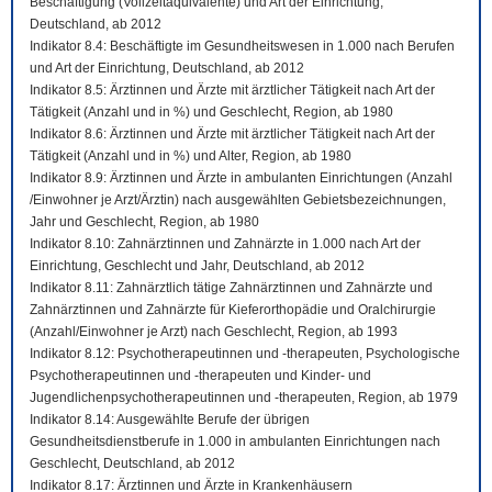
Beschäftigung (Vollzeitäquivalente) und Art der Einrichtung,
Deutschland, ab 2012
Indikator 8.4: Beschäftigte im Gesundheitswesen in 1.000 nach Berufen
und Art der Einrichtung, Deutschland, ab 2012
Indikator 8.5: Ärztinnen und Ärzte mit ärztlicher Tätigkeit nach Art der
Tätigkeit (Anzahl und in %) und Geschlecht, Region, ab 1980
Indikator 8.6: Ärztinnen und Ärzte mit ärztlicher Tätigkeit nach Art der
Tätigkeit (Anzahl und in %) und Alter, Region, ab 1980
Indikator 8.9: Ärztinnen und Ärzte in ambulanten Einrichtungen (Anzahl
/Einwohner je Arzt/Ärztin) nach ausgewählten Gebietsbezeichnungen,
Jahr und Geschlecht, Region, ab 1980
Indikator 8.10: Zahnärztinnen und Zahnärzte in 1.000 nach Art der
Einrichtung, Geschlecht und Jahr, Deutschland, ab 2012
Indikator 8.11: Zahnärztlich tätige Zahnärztinnen und Zahnärzte und
Zahnärztinnen und Zahnärzte für Kieferorthopädie und Oralchirurgie
(Anzahl/Einwohner je Arzt) nach Geschlecht, Region, ab 1993
Indikator 8.12: Psychotherapeutinnen und -therapeuten, Psychologische
Psychotherapeutinnen und -therapeuten und Kinder- und
Jugendlichenpsychotherapeutinnen und -therapeuten, Region, ab 1979
Indikator 8.14: Ausgewählte Berufe der übrigen
Gesundheitsdienstberufe in 1.000 in ambulanten Einrichtungen nach
Geschlecht, Deutschland, ab 2012
Indikator 8.17: Ärztinnen und Ärzte in Krankenhäusern