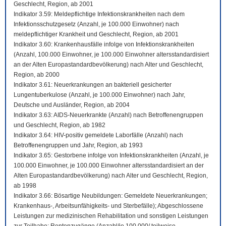
Geschlecht, Region, ab 2001
Indikator 3.59: Meldepflichtige Infektionskrankheiten nach dem
Infektionsschutzgesetz (Anzahl, je 100.000 Einwohner) nach
meldepflichtiger Krankheit und Geschlecht, Region, ab 2001
Indikator 3.60: Krankenhausfälle infolge von Infektionskrankheiten
(Anzahl, 100.000 Einwohner, je 100.000 Einwohner altersstandardisiert
an der Alten Europastandardbevölkerung) nach Alter und Geschlecht,
Region, ab 2000
Indikator 3.61: Neuerkrankungen an bakteriell gesicherter
Lungentuberkulose (Anzahl, je 100.000 Einwohner) nach Jahr,
Deutsche und Ausländer, Region, ab 2004
Indikator 3.63: AIDS-Neuerkrankte (Anzahl) nach Betroffenengruppen
und Geschlecht, Region, ab 1982
Indikator 3.64: HIV-positiv gemeldete Laborfälle (Anzahl) nach
Betroffenengruppen und Jahr, Region, ab 1993
Indikator 3.65: Gestorbene infolge von Infektionskrankheiten (Anzahl, je
100.000 Einwohner, je 100.000 Einwohner altersstandardisiert an der
Alten Europastandardbevölkerung) nach Alter und Geschlecht, Region,
ab 1998
Indikator 3.66: Bösartige Neubildungen: Gemeldete Neuerkrankungen;
Krankenhaus-, Arbeitsunfähigkeits- und Sterbefälle); Abgeschlossene
Leistungen zur medizinischen Rehabilitation und sonstigen Leistungen