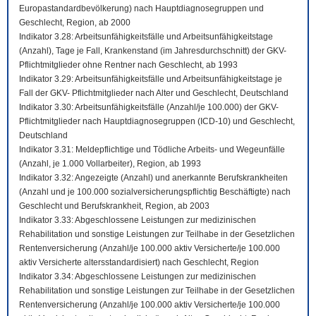
Europastandardbevölkerung) nach Hauptdiagnosegruppen und
Geschlecht, Region, ab 2000
Indikator 3.28: Arbeitsunfähigkeitsfälle und Arbeitsunfähigkeitstage
(Anzahl), Tage je Fall, Krankenstand (im Jahresdurchschnitt) der GKV-
Pflichtmitglieder ohne Rentner nach Geschlecht, ab 1993
Indikator 3.29: Arbeitsunfähigkeitsfälle und Arbeitsunfähigkeitstage je
Fall der GKV- Pflichtmitglieder nach Alter und Geschlecht, Deutschland
Indikator 3.30: Arbeitsunfähigkeitsfälle (Anzahl/je 100.000) der GKV-
Pflichtmitglieder nach Hauptdiagnosegruppen (ICD-10) und Geschlecht,
Deutschland
Indikator 3.31: Meldepflichtige und Tödliche Arbeits- und Wegeunfälle
(Anzahl, je 1.000 Vollarbeiter), Region, ab 1993
Indikator 3.32: Angezeigte (Anzahl) und anerkannte Berufskrankheiten
(Anzahl und je 100.000 sozialversicherungspflichtig Beschäftigte) nach
Geschlecht und Berufskrankheit, Region, ab 2003
Indikator 3.33: Abgeschlossene Leistungen zur medizinischen
Rehabilitation und sonstige Leistungen zur Teilhabe in der Gesetzlichen
Rentenversicherung (Anzahl/je 100.000 aktiv Versicherte/je 100.000
aktiv Versicherte altersstandardisiert) nach Geschlecht, Region
Indikator 3.34: Abgeschlossene Leistungen zur medizinischen
Rehabilitation und sonstige Leistungen zur Teilhabe in der Gesetzlichen
Rentenversicherung (Anzahl/je 100.000 aktiv Versicherte/je 100.000