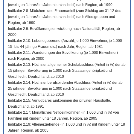
jeweiligen Jahres/ im Jahresdurchschnitt) nach Region, ab 1990
Indikator 2.8: Mädchen- und Frauenanteil (zum Stichtag am 31.12 des
jeweiligen Jahres/ im Jahresdurchschnitt) nach Altersgruppen und
Region, ab 1990
Indikator 2.9: Bevölkerungsentwicklung nach Nationalität, Region, ab
2000
Indikator 2.10: Lebendgeborene (Anzahl, je 1.000 Einwohner, je 1.000
15- bis 44-jährige Frauen etc.) nach Jahr, Region, ab 1981
Indikator 2.11: Wanderungen der Bevölkerung (je 1.000 Einwohner)
nach Region, ab 2000
Indikator 2.13: Höchster allgemeiner Schulabschluss (Anteil in %) der ab
15 jährigen Bevölkerung in 1.000 nach Staatsangehörigkeit und
Geschlecht, Deutschland, ab 2010
Indikator 2.14: Höchster berufsbildender Abschluss (Anteil in %) der ab
25 jährigen Bevölkerung in 1.000 nach Staatsangehörigkeit und
Geschlecht, Deutschland, ab 2010
Indikator 2.15: Verfügbares Einkommen der privaten Haushalte,
Deutschland, ab 1991
Indikator 2.17: Monatliches Nettoeinkommen (in 1.000 und in %) von
Familien mit Kindern unter 18 Jahren, Region, ab 2005
Indikator 2.19: Alleinerziehende (in 1.000 und in %) mit Kindern unter 18
Jahren, Region, ab 2005