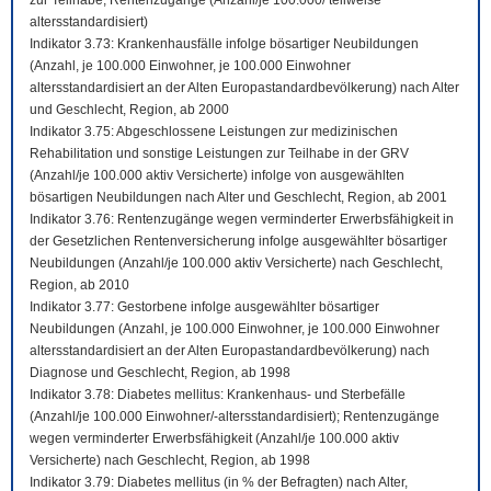
zur Teilhabe; Rentenzugänge (Anzahl/je 100.000/ teilweise
altersstandardisiert)
Indikator 3.73: Krankenhausfälle infolge bösartiger Neubildungen
(Anzahl, je 100.000 Einwohner, je 100.000 Einwohner
altersstandardisiert an der Alten Europastandardbevölkerung) nach Alter
und Geschlecht, Region, ab 2000
Indikator 3.75: Abgeschlossene Leistungen zur medizinischen
Rehabilitation und sonstige Leistungen zur Teilhabe in der GRV
(Anzahl/je 100.000 aktiv Versicherte) infolge von ausgewählten
bösartigen Neubildungen nach Alter und Geschlecht, Region, ab 2001
Indikator 3.76: Rentenzugänge wegen verminderter Erwerbsfähigkeit in
der Gesetzlichen Rentenversicherung infolge ausgewählter bösartiger
Neubildungen (Anzahl/je 100.000 aktiv Versicherte) nach Geschlecht,
Region, ab 2010
Indikator 3.77: Gestorbene infolge ausgewählter bösartiger
Neubildungen (Anzahl, je 100.000 Einwohner, je 100.000 Einwohner
altersstandardisiert an der Alten Europastandardbevölkerung) nach
Diagnose und Geschlecht, Region, ab 1998
Indikator 3.78: Diabetes mellitus: Krankenhaus- und Sterbefälle
(Anzahl/je 100.000 Einwohner/-altersstandardisiert); Rentenzugänge
wegen verminderter Erwerbsfähigkeit (Anzahl/je 100.000 aktiv
Versicherte) nach Geschlecht, Region, ab 1998
Indikator 3.79: Diabetes mellitus (in % der Befragten) nach Alter,