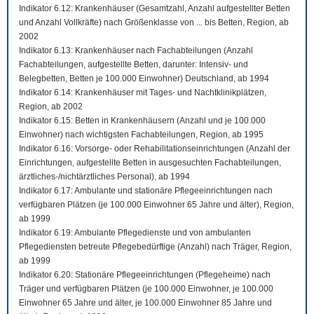
Indikator 6.12: Krankenhäuser (Gesamtzahl, Anzahl aufgestellter Betten
und Anzahl Vollkräfte) nach Größenklasse von ... bis Betten, Region, ab
2002
Indikator 6.13: Krankenhäuser nach Fachabteilungen (Anzahl
Fachabteilungen, aufgestellte Betten, darunter: Intensiv- und
Belegbetten, Betten je 100.000 Einwohner) Deutschland, ab 1994
Indikator 6.14: Krankenhäuser mit Tages- und Nachtklinikplätzen,
Region, ab 2002
Indikator 6.15: Betten in Krankenhäusern (Anzahl und je 100.000
Einwohner) nach wichtigsten Fachabteilungen, Region, ab 1995
Indikator 6.16: Vorsorge- oder Rehabilitationseinrichtungen (Anzahl der
Einrichtungen, aufgestellte Betten in ausgesuchten Fachabteilungen,
ärztliches-/nichtärztliches Personal), ab 1994
Indikator 6.17: Ambulante und stationäre Pflegeeinrichtungen nach
verfügbaren Plätzen (je 100.000 Einwohner 65 Jahre und älter), Region,
ab 1999
Indikator 6.19: Ambulante Pflegedienste und von ambulanten
Pflegediensten betreute Pflegebedürftige (Anzahl) nach Träger, Region,
ab 1999
Indikator 6.20: Stationäre Pflegeeinrichtungen (Pflegeheime) nach
Träger und verfügbaren Plätzen (je 100.000 Einwohner, je 100.000
Einwohner 65 Jahre und älter, je 100.000 Einwohner 85 Jahre und