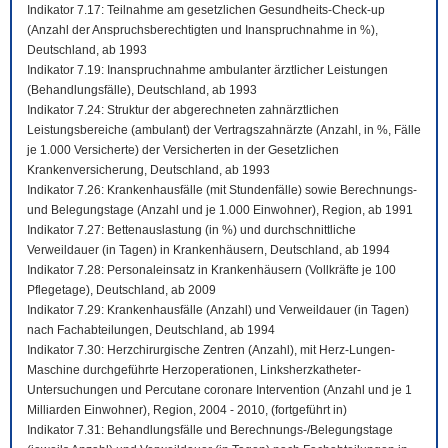
Indikator 7.17: Teilnahme am gesetzlichen Gesundheits-Check-up
(Anzahl der Anspruchsberechtigten und Inanspruchnahme in %),
Deutschland, ab 1993
Indikator 7.19: Inanspruchnahme ambulanter ärztlicher Leistungen
(Behandlungsfälle), Deutschland, ab 1993
Indikator 7.24: Struktur der abgerechneten zahnärztlichen
Leistungsbereiche (ambulant) der Vertragszahnärzte (Anzahl, in %, Fälle
je 1.000 Versicherte) der Versicherten in der Gesetzlichen
Krankenversicherung, Deutschland, ab 1993
Indikator 7.26: Krankenhausfälle (mit Stundenfälle) sowie Berechnungs-
und Belegungstage (Anzahl und je 1.000 Einwohner), Region, ab 1991
Indikator 7.27: Bettenauslastung (in %) und durchschnittliche
Verweildauer (in Tagen) in Krankenhäusern, Deutschland, ab 1994
Indikator 7.28: Personaleinsatz in Krankenhäusern (Vollkräfte je 100
Pflegetage), Deutschland, ab 2009
Indikator 7.29: Krankenhausfälle (Anzahl) und Verweildauer (in Tagen)
nach Fachabteilungen, Deutschland, ab 1994
Indikator 7.30: Herzchirurgische Zentren (Anzahl), mit Herz-Lungen-
Maschine durchgeführte Herzoperationen, Linksherzkatheter-
Untersuchungen und Percutane coronare Intervention (Anzahl und je 1
Milliarden Einwohner), Region, 2004 - 2010, (fortgeführt in)
Indikator 7.31: Behandlungsfälle und Berechnungs-/Belegungstage