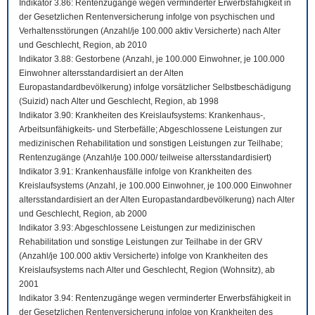
Indikator 3.86: Rentenzugänge wegen verminderter Erwerbsfähigkeit in
der Gesetzlichen Rentenversicherung infolge von psychischen und
Verhaltensstörungen (Anzahl/je 100.000 aktiv Versicherte) nach Alter
und Geschlecht, Region, ab 2010
Indikator 3.88: Gestorbene (Anzahl, je 100.000 Einwohner, je 100.000
Einwohner altersstandardisiert an der Alten
Europastandardbevölkerung) infolge vorsätzlicher Selbstbeschädigung
(Suizid) nach Alter und Geschlecht, Region, ab 1998
Indikator 3.90: Krankheiten des Kreislaufsystems: Krankenhaus-,
Arbeitsunfähigkeits- und Sterbefälle; Abgeschlossene Leistungen zur
medizinischen Rehabilitation und sonstigen Leistungen zur Teilhabe;
Rentenzugänge (Anzahl/je 100.000/ teilweise altersstandardisiert)
Indikator 3.91: Krankenhausfälle infolge von Krankheiten des
Kreislaufsystems (Anzahl, je 100.000 Einwohner, je 100.000 Einwohner
altersstandardisiert an der Alten Europastandardbevölkerung) nach Alter
und Geschlecht, Region, ab 2000
Indikator 3.93: Abgeschlossene Leistungen zur medizinischen
Rehabilitation und sonstige Leistungen zur Teilhabe in der GRV
(Anzahl/je 100.000 aktiv Versicherte) infolge von Krankheiten des
Kreislaufsystems nach Alter und Geschlecht, Region (Wohnsitz), ab
2001
Indikator 3.94: Rentenzugänge wegen verminderter Erwerbsfähigkeit in
der Gesetzlichen Rentenversicherung infolge von Krankheiten des