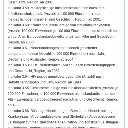
Geschlecht, Region, ab 2001
Indikator 3.59: Meldepflichtige Infektionskrankheiten nach dem
Infektionsschutzgesetz (Anzahl, je 100.000 Einwohner) nach
meldepflichtiger Krankheit und Geschlecht, Region, ab 2001
Indikator 3.60: Krankenhausfälle infolge von Infektionskrankheiten
(Anzahl, 100.000 Einwohner, je 100.000 Einwohner altersstandardisiert
an der Alten Europastandardbevölkerung) nach Alter und Geschlecht,
Region, ab 2000
Indikator 3.61: Neuerkrankungen an bakteriell gesicherter
Lungentuberkulose (Anzahl, je 100.000 Einwohner) nach Jahr,
Deutsche und Ausländer, Region, ab 2004
Indikator 3.63: AIDS-Neuerkrankte (Anzahl) nach Betroffenengruppen
und Geschlecht, Region, ab 1982
Indikator 3.64: HIV-positiv gemeldete Laborfälle (Anzahl) nach
Betroffenengruppen und Jahr, Region, ab 1993
Indikator 3.65: Gestorbene infolge von Infektionskrankheiten (Anzahl, je
100.000 Einwohner, je 100.000 Einwohner altersstandardisiert an der
Alten Europastandardbevölkerung) nach Alter und Geschlecht, Region,
ab 1998
Indikator 3.66: Bösartige Neubildungen: Gemeldete Neuerkrankungen;
Krankenhaus-, Arbeitsunfähigkeits- und Sterbefälle); Abgeschlossene
Leistungen zur medizinischen Rehabilitation und sonstigen Leistungen