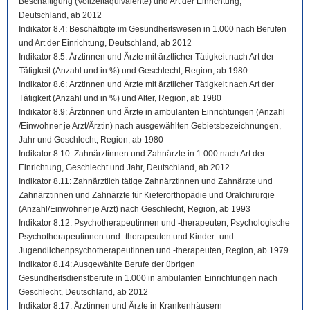
Beschäftigung (Vollzeitäquivalente) und Art der Einrichtung,
Deutschland, ab 2012
Indikator 8.4: Beschäftigte im Gesundheitswesen in 1.000 nach Berufen
und Art der Einrichtung, Deutschland, ab 2012
Indikator 8.5: Ärztinnen und Ärzte mit ärztlicher Tätigkeit nach Art der
Tätigkeit (Anzahl und in %) und Geschlecht, Region, ab 1980
Indikator 8.6: Ärztinnen und Ärzte mit ärztlicher Tätigkeit nach Art der
Tätigkeit (Anzahl und in %) und Alter, Region, ab 1980
Indikator 8.9: Ärztinnen und Ärzte in ambulanten Einrichtungen (Anzahl
/Einwohner je Arzt/Ärztin) nach ausgewählten Gebietsbezeichnungen,
Jahr und Geschlecht, Region, ab 1980
Indikator 8.10: Zahnärztinnen und Zahnärzte in 1.000 nach Art der
Einrichtung, Geschlecht und Jahr, Deutschland, ab 2012
Indikator 8.11: Zahnärztlich tätige Zahnärztinnen und Zahnärzte und
Zahnärztinnen und Zahnärzte für Kieferorthopädie und Oralchirurgie
(Anzahl/Einwohner je Arzt) nach Geschlecht, Region, ab 1993
Indikator 8.12: Psychotherapeutinnen und -therapeuten, Psychologische
Psychotherapeutinnen und -therapeuten und Kinder- und
Jugendlichenpsychotherapeutinnen und -therapeuten, Region, ab 1979
Indikator 8.14: Ausgewählte Berufe der übrigen
Gesundheitsdienstberufe in 1.000 in ambulanten Einrichtungen nach
Geschlecht, Deutschland, ab 2012
Indikator 8.17: Ärztinnen und Ärzte in Krankenhäusern