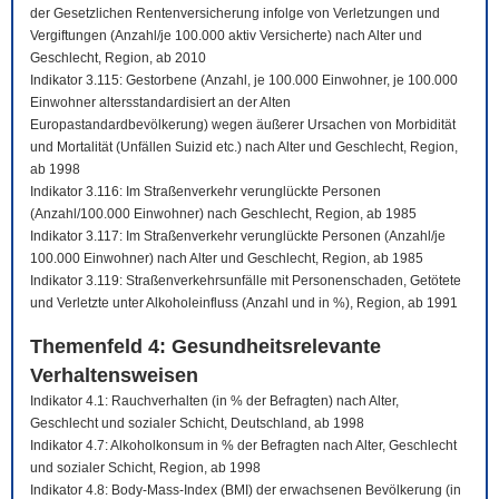
der Gesetzlichen Rentenversicherung infolge von Verletzungen und
Vergiftungen (Anzahl/je 100.000 aktiv Versicherte) nach Alter und
Geschlecht, Region, ab 2010
Indikator 3.115: Gestorbene (Anzahl, je 100.000 Einwohner, je 100.000
Einwohner altersstandardisiert an der Alten
Europastandardbevölkerung) wegen äußerer Ursachen von Morbidität
und Mortalität (Unfällen Suizid etc.) nach Alter und Geschlecht, Region,
ab 1998
Indikator 3.116: Im Straßenverkehr verunglückte Personen
(Anzahl/100.000 Einwohner) nach Geschlecht, Region, ab 1985
Indikator 3.117: Im Straßenverkehr verunglückte Personen (Anzahl/je
100.000 Einwohner) nach Alter und Geschlecht, Region, ab 1985
Indikator 3.119: Straßenverkehrsunfälle mit Personenschaden, Getötete
und Verletzte unter Alkoholeinfluss (Anzahl und in %), Region, ab 1991
Themenfeld 4: Gesundheitsrelevante
Verhaltensweisen
Indikator 4.1: Rauchverhalten (in % der Befragten) nach Alter,
Geschlecht und sozialer Schicht, Deutschland, ab 1998
Indikator 4.7: Alkoholkonsum in % der Befragten nach Alter, Geschlecht
und sozialer Schicht, Region, ab 1998
Indikator 4.8: Body-Mass-Index (BMI) der erwachsenen Bevölkerung (in