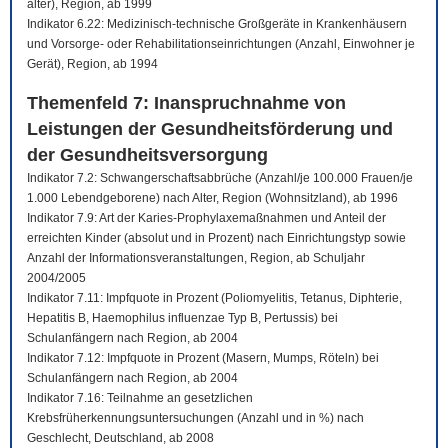
älter), Region, ab 1999
Indikator 6.22: Medizinisch-technische Großgeräte in Krankenhäusern
und Vorsorge- oder Rehabilitationseinrichtungen (Anzahl, Einwohner je
Gerät), Region, ab 1994
Themenfeld 7: Inanspruchnahme von
Leistungen der Gesundheitsförderung und
der Gesundheitsversorgung
Indikator 7.2: Schwangerschaftsabbrüche (Anzahl/je 100.000 Frauen/je
1.000 Lebendgeborene) nach Alter, Region (Wohnsitzland), ab 1996
Indikator 7.9: Art der Karies-Prophylaxemaßnahmen und Anteil der
erreichten Kinder (absolut und in Prozent) nach Einrichtungstyp sowie
Anzahl der Informationsveranstaltungen, Region, ab Schuljahr
2004/2005
Indikator 7.11: Impfquote in Prozent (Poliomyelitis, Tetanus, Diphterie,
Hepatitis B, Haemophilus influenzae Typ B, Pertussis) bei
Schulanfängern nach Region, ab 2004
Indikator 7.12: Impfquote in Prozent (Masern, Mumps, Röteln) bei
Schulanfängern nach Region, ab 2004
Indikator 7.16: Teilnahme an gesetzlichen
Krebsfrüherkennungsuntersuchungen (Anzahl und in %) nach
Geschlecht, Deutschland, ab 2008