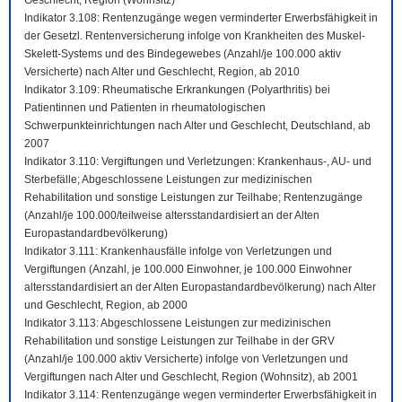
Geschlecht, Region (Wohnsitz)
Indikator 3.108: Rentenzugänge wegen verminderter Erwerbsfähigkeit in
der Gesetzl. Rentenversicherung infolge von Krankheiten des Muskel-
Skelett-Systems und des Bindegewebes (Anzahl/je 100.000 aktiv
Versicherte) nach Alter und Geschlecht, Region, ab 2010
Indikator 3.109: Rheumatische Erkrankungen (Polyarthritis) bei
Patientinnen und Patienten in rheumatologischen
Schwerpunkteinrichtungen nach Alter und Geschlecht, Deutschland, ab
2007
Indikator 3.110: Vergiftungen und Verletzungen: Krankenhaus-, AU- und
Sterbefälle; Abgeschlossene Leistungen zur medizinischen
Rehabilitation und sonstige Leistungen zur Teilhabe; Rentenzugänge
(Anzahl/je 100.000/teilweise altersstandardisiert an der Alten
Europastandardbevölkerung)
Indikator 3.111: Krankenhausfälle infolge von Verletzungen und
Vergiftungen (Anzahl, je 100.000 Einwohner, je 100.000 Einwohner
altersstandardisiert an der Alten Europastandardbevölkerung) nach Alter
und Geschlecht, Region, ab 2000
Indikator 3.113: Abgeschlossene Leistungen zur medizinischen
Rehabilitation und sonstige Leistungen zur Teilhabe in der GRV
(Anzahl/je 100.000 aktiv Versicherte) infolge von Verletzungen und
Vergiftungen nach Alter und Geschlecht, Region (Wohnsitz), ab 2001
Indikator 3.114: Rentenzugänge wegen verminderter Erwerbsfähigkeit in