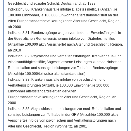
Geschlecht und sozialer Schicht, Deutschland, ab 1998
Indikator 3.80: Krankenhausfälle infolge Diabetes mellitus (Anzahl, je
100.000 Einwohner, je 100.000 Einwohner altersstandardisiert an der
Alten Europastandardbevölkerung) nach Alter und Geschlecht, Region,
ab 2000
Indikator 3.81: Rentenzugänge wegen verminderter Erwerbsfähigkeit in
der Gesetzlichen Rentenversicherung infolge von Diabetes mellitus
(Anzahl/je 100.000 aktiv Versicherte) nach Alter und Geschlecht, Region,
ab 2010
Indikator 3.82: Psychische und Verhaltensstörungen: Krankenhaus- und
Arbeitsunfähigkeitsfälle; Abgeschlossene Leistungen zur medizinischen
Rehabilitation und sonstige Leistungen zur Teilhabe; Rentenzugänge
(Anzahl/je 100.000/teilweise altersstandardisiert)
Indikator 3.83: Krankenhausfälle infolge von psychischen und
Verhaltensstörungen (Anzahl, je 100.000 Einwohner, je 100.000
Einwohner altersstandardisiert an der Alten
Europastandardbevölkerung) nach Alter und Geschlecht, Region, ab
2000
Indikator 3.85: Abgeschlossene Leistungen zur med. Rehabilitation und
sonstige Leistungen zur Teilhabe in der GRV (Anzahl/je 100.000 aktiv
Versicherte) infolge von psychischen und Verhaltensstörungen nach
Alter und Geschlecht, Region (Wohnsitz), ab 2001