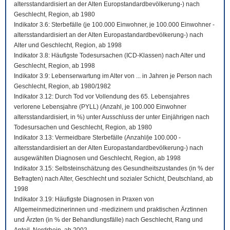
altersstandardisiert an der Alten Europstandardbevölkerung-) nach
Geschlecht, Region, ab 1980
Indikator 3.6: Sterbefälle (je 100.000 Einwohner, je 100.000 Einwohner -
altersstandardisiert an der Alten Europastandardbevölkerung-) nach
Alter und Geschlecht, Region, ab 1998
Indikator 3.8: Häufigste Todesursachen (ICD-Klassen) nach Alter und
Geschlecht, Region, ab 1998
Indikator 3.9: Lebenserwartung im Alter von ... in Jahren je Person nach
Geschlecht, Region, ab 1980/1982
Indikator 3.12: Durch Tod vor Vollendung des 65. Lebensjahres
verlorene Lebensjahre (PYLL) (Anzahl, je 100.000 Einwohner
altersstandardisiert, in %) unter Ausschluss der unter Einjährigen nach
Todesursachen und Geschlecht, Region, ab 1980
Indikator 3.13: Vermeidbare Sterbefälle (Anzahl/je 100.000 -
altersstandardisiert an der Alten Europastandardbevölkerung-) nach
ausgewählten Diagnosen und Geschlecht, Region, ab 1998
Indikator 3.15: Selbsteinschätzung des Gesundheitszustandes (in % der
Befragten) nach Alter, Geschlecht und sozialer Schicht, Deutschland, ab
1998
Indikator 3.19: Häufigste Diagnosen in Praxen von
Allgemeinmedizinerinnen und -medizinern und praktischen Ärztinnen
und Ärzten (in % der Behandlungsfälle) nach Geschlecht, Rang und