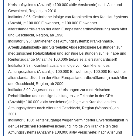
Kreislaufsystems (Anzahl/je 100.000 aktiv Versicherte) nach Alter und
Geschlecht, Region, ab 2010
Indikator 3.95: Gestorbene infolge von Krankheiten des Kreislaufsystems
(Anzahl, je 100.000 Einwohner, je 100.000 Einwohner
altersstandardisiert an der Alten Europastandardbevölkerung) nach Alter
und Geschlecht, Region, ab 1998
Indikator 3.96: Krankheiten des Atmungssystems: Krankenhaus-,
Arbeitsunfähigkeits- und Sterbefälle; Abgeschlossene Leistungen zur
medizinischen Rehabilitation und sonstige Leistungen zur Teilhabe und
Rentenzugänge (Anzahl/je 100.000/ teilweise altersstandardisiert)
Indikator 3.97 : Krankenhausfälle infolge von Krankheiten des
Atmungssystems (Anzahl, je 100.000 Einwohner, je 100.000 Einwohner
altersstandardisiert an der Alten Europastandardbevölkerung) nach Alter
und Geschlecht, Region, ab 2000
Indikator 3.99: Abgeschlossene Leistungen zur medizinischen
Rehabilitation und sonstige Leistungen zur Teilhabe in der GRV
(Anzahl/je 100.000 aktiv Versicherte) infolge von Krankheiten des
Atmungssystems nach Alter und Geschlecht, Region (Wohnsitz), ab
2001
Indikator 3.100: Rentenzugänge wegen verminderter Erwerbsfähigkeit in
der Gesetzlichen Rentenversicherung infolge von Krankheiten des
Atmungssystems (Anzahl/je 100.000 aktiv Versicherte) nach Alter und