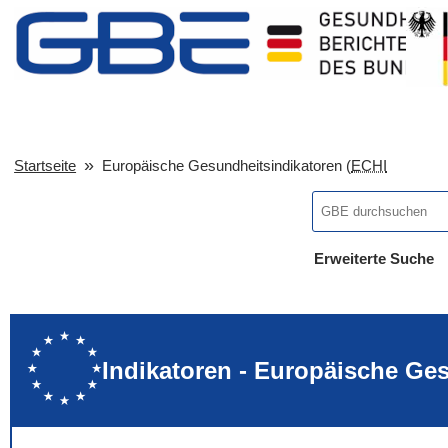
Startseite
Europäische Gesundheitsindikatoren (
ECHI
Erweiterte Suche
... alle Worte
... eines der Wort
... genau diesen
Indikatoren - Europäische Ge