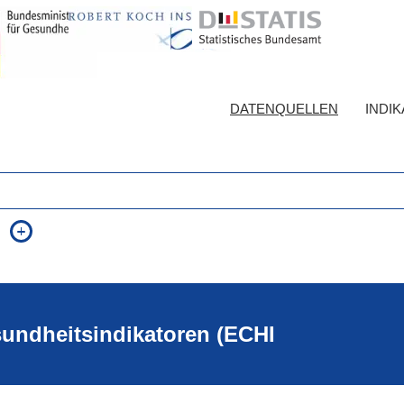
DATENQUELLEN
INDI
auch in allen Texten suchen (Volltextsuche)
e
auch Synonyme einbeziehen
 Ausdruck
auch ähnlich geschriebenes einbeziehen
sundheitsindikatoren (ECHI