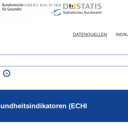
DATENQUELLEN
INDI
auch in allen Texten suchen (Volltextsuche)
e
auch Synonyme einbeziehen
 Ausdruck
auch ähnlich geschriebenes einbeziehen
sundheitsindikatoren (ECHI