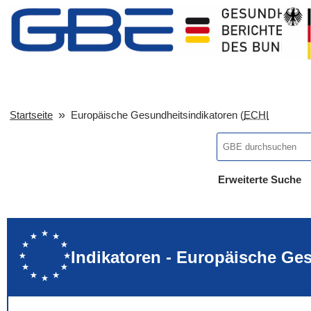
Startseite
Europäische Gesundheitsindikatoren (
ECHI
Erweiterte Suche
... alle Worte
... eines der Wort
... genau diesen
Indikatoren - Europäische Ge