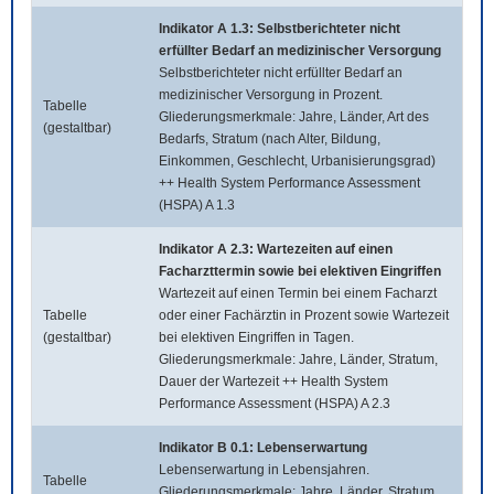
Indikator A 1.3: Selbstberichteter nicht
erfüllter Bedarf an medizinischer Versorgung
Selbstberichteter nicht erfüllter Bedarf an
medizinischer Versorgung in Prozent.
Tabelle
Gliederungsmerkmale: Jahre, Länder, Art des
(gestaltbar)
Bedarfs, Stratum (nach Alter, Bildung,
Einkommen, Geschlecht, Urbanisierungsgrad)
++ Health System Performance Assessment
(HSPA) A 1.3
Indikator A 2.3: Wartezeiten auf einen
Facharzttermin sowie bei elektiven Eingriffen
Wartezeit auf einen Termin bei einem Facharzt
Tabelle
oder einer Fachärztin in Prozent sowie Wartezeit
(gestaltbar)
bei elektiven Eingriffen in Tagen.
Gliederungsmerkmale: Jahre, Länder, Stratum,
Dauer der Wartezeit ++ Health System
Performance Assessment (HSPA) A 2.3
Indikator B 0.1: Lebenserwartung
Lebenserwartung in Lebensjahren.
Tabelle
Gliederungsmerkmale: Jahre, Länder, Stratum