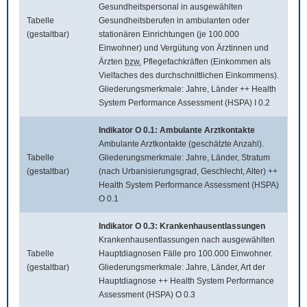
Gesundheitspersonal in ausgewählten
Tabelle
Gesundheitsberufen in ambulanten oder
(gestaltbar)
stationären Einrichtungen (je 100.000
Einwohner) und Vergütung von Ärztinnen und
Ärzten
bzw.
Pflegefachkräften (Einkommen als
Vielfaches des durchschnittlichen Einkommens).
Gliederungsmerkmale: Jahre, Länder ++ Health
System Performance Assessment (HSPA) I 0.2
Indikator O 0.1: Ambulante Arztkontakte
Ambulante Arztkontakte (geschätzte Anzahl).
Tabelle
Gliederungsmerkmale: Jahre, Länder, Stratum
(gestaltbar)
(nach Urbanisierungsgrad, Geschlecht, Alter) ++
Health System Performance Assessment (HSPA)
O 0.1
Indikator O 0.3: Krankenhausentlassungen
Krankenhausentlassungen nach ausgewählten
Tabelle
Hauptdiagnosen Fälle pro 100.000 Einwohner.
(gestaltbar)
Gliederungsmerkmale: Jahre, Länder, Art der
Hauptdiagnose ++ Health System Performance
Assessment (HSPA) O 0.3