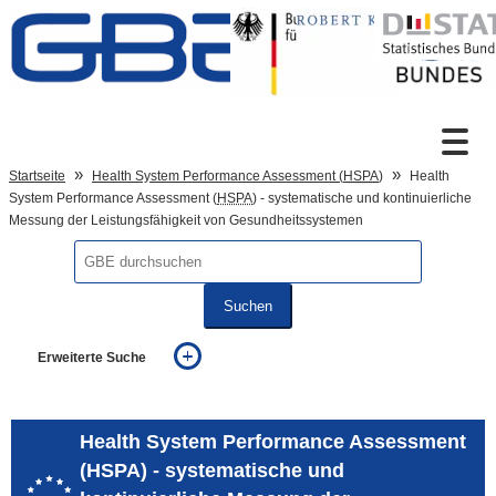
Zum Inhalt
Suche
Startseite
Health System Performance Assessment (
HSPA
)
Health
System Performance Assessment (
HSPA
) - systematische und kontinuierliche
Messung der Leistungsfähigkeit von Gesundheitssystemen
Sprachumschaltung
Suchen
Fußzeile
Erweiterte Suche
... alle Worte
... eines der Worte
... genau diesen Ausdruck
Health System Performance Assessment
auch in allen Texten suchen (Volltextsuche)
(HSPA) - systematische und
auch Synonyme einbeziehen
auch ähnlich geschriebenes einbeziehen