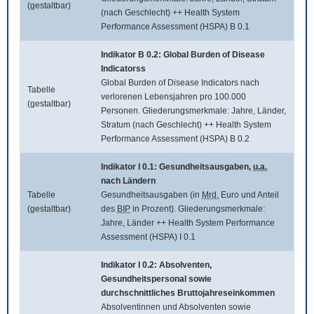
(gestaltbar)
(nach Geschlecht) ++ Health System
Performance Assessment (HSPA) B 0.1
Indikator B 0.2:
Global Burden of Disease
Indicatorss
Global Burden of Disease Indicators
nach
Tabelle
verlorenen Lebensjahren pro 100.000
(gestaltbar)
Personen. Gliederungsmerkmale: Jahre, Länder,
Stratum (nach Geschlecht) ++ Health System
Performance Assessment (HSPA) B 0.2
Indikator I 0.1: Gesundheitsausgaben,
u.a.
nach Ländern
Tabelle
Gesundheitsausgaben (in
Mrd.
Euro und Anteil
(gestaltbar)
des
BIP
in Prozent). Gliederungsmerkmale:
Jahre, Länder ++ Health System Performance
Assessment (HSPA) I 0.1
Indikator I 0.2: Absolventen,
Gesundheitspersonal sowie
durchschnittliches Bruttojahreseinkommen
Absolventinnen und Absolventen sowie