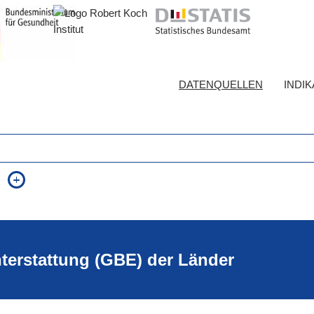
DATENQUELLEN
INDI
auch in allen Texten suchen (Volltextsuche)
e
auch Synonyme einbeziehen
 Ausdruck
auch ähnlich geschriebenes einbeziehen
hterstattung (GBE) der Länder