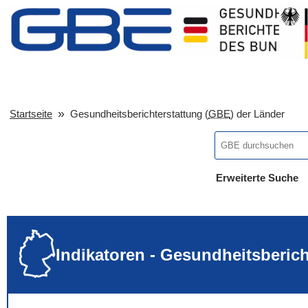
Startseite
Gesundheitsberichterstattung (
GBE
) der Länder
Erweiterte Suche
... alle Worte
... eines der Wort
... genau diesen
Indikatoren - Gesundheitsberic