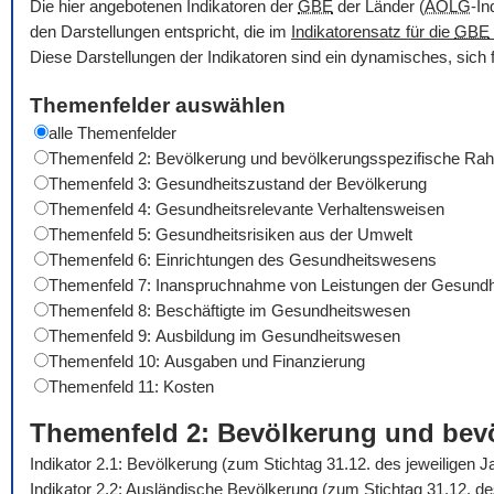
Die hier angebotenen Indikatoren der
GBE
der Länder (
AOLG
-In
den Darstellungen entspricht, die im
Indikatorensatz für die
GBE
Diese Darstellungen der Indikatoren sind ein dynamisches, sich 
Themenfelder auswählen
alle Themenfelder
Themenfeld 2: Bevölkerung und bevölkerungsspezifische R
Themenfeld 3: Gesundheitszustand der Bevölkerung
Themenfeld 4: Gesundheitsrelevante Verhaltensweisen
Themenfeld 5: Gesundheitsrisiken aus der Umwelt
Themenfeld 6: Einrichtungen des Gesundheitswesens
Themenfeld 7: Inanspruchnahme von Leistungen der Gesundh
Themenfeld 8: Beschäftigte im Gesundheitswesen
Themenfeld 9: Ausbildung im Gesundheitswesen
Themenfeld 10: Ausgaben und Finanzierung
Themenfeld 11: Kosten
Themenfeld 2: Bevölkerung und be
Indikator 2.1: Bevölkerung (zum Stichtag 31.12. des jeweiligen 
Indikator 2.2: Ausländische Bevölkerung (zum Stichtag 31.12. d