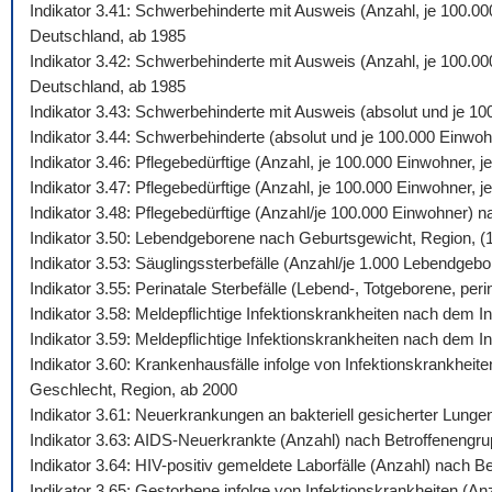
Indikator 3.41: Schwerbehinderte mit Ausweis (Anzahl, je 100.0
Deutschland, ab 1985
Indikator 3.42: Schwerbehinderte mit Ausweis (Anzahl, je 100.00
Deutschland, ab 1985
Indikator 3.43: Schwerbehinderte mit Ausweis (absolut und je 1
Indikator 3.44: Schwerbehinderte (absolut und je 100.000 Einw
Indikator 3.46: Pflegebedürftige (Anzahl, je 100.000 Einwohner,
Indikator 3.47: Pflegebedürftige (Anzahl, je 100.000 Einwohner,
Indikator 3.48: Pflegebedürftige (Anzahl/je 100.000 Einwohner) 
Indikator 3.50: Lebendgeborene nach Geburtsgewicht, Region, (
Indikator 3.53: Säuglingssterbefälle (Anzahl/je 1.000 Lebendgeb
Indikator 3.55: Perinatale Sterbefälle (Lebend-, Totgeborene, peri
Indikator 3.58: Meldepflichtige Infektionskrankheiten nach dem
Indikator 3.59: Meldepflichtige Infektionskrankheiten nach dem 
Indikator 3.60: Krankenhausfälle infolge von Infektionskrankhei
Geschlecht, Region, ab 2000
Indikator 3.61: Neuerkrankungen an bakteriell gesicherter Lung
Indikator 3.63: AIDS-Neuerkrankte (Anzahl) nach Betroffenengr
Indikator 3.64: HIV-positiv gemeldete Laborfälle (Anzahl) nach 
Indikator 3.65: Gestorbene infolge von Infektionskrankheiten (A