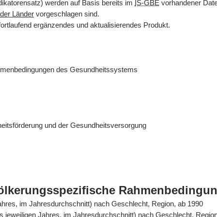
dikatorensatz) werden auf Basis bereits im
IS-GBE
vorhandener Daten
der Länder
vorgeschlagen sind.
fortlaufend ergänzendes und aktualisierendes Produkt.
ahmenbedingungen des Gesundheitssystems
eitsförderung und der Gesundheitsversorgung
völkerungsspezifische Rahmenbedingu
Jahres, im Jahresdurchschnitt) nach Geschlecht, Region, ab 1990
es jeweiligen Jahres, im Jahresdurchschnitt) nach Geschlecht, Regio