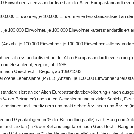
0.000 Einwohner -altersstandardisiert an der Alten Europastandardbe
e 100.000 Einwohner, je 100.000 Einwohner -altersstandardisiert an 
hl, je 100.000 Einwohner, je 100.000 Einwohner -altersstandardisiert
ren (Anzahl, je 100.000 Einwohner, je 100.000 Einwohner -altersstanda
wohner -altersstandardisiert an der Alten Europastandardbevölkerung-
r und Geschlecht, Region, ab 1998
rson nach Geschlecht, Region, ab 1980/1982
erlorene Lebensjahre (PYLL) (Anzahl, je 100.000 Einwohner altersstan
tersstandardisiert an der Alten Europastandardbevölkerung-) nach au
n % der Befragten) nach Alter, Geschlecht und sozialer Schicht, Deu
izinerinnen und -medizinern und praktischen Ärztinnen und Ärzten (i
en und Gynäkologen (in % der Behandlungsfälle) nach Rang und Antei
en und -ärzten (in % der Behandlungsfälle) nach Geschlecht, Rang un
n und Orthopäden (in % der Behandlungsfälle) nach Geschlecht, Rang