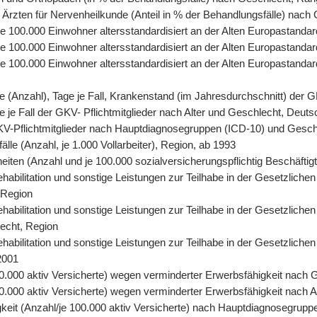
 Ärzten für Nervenheilkunde (Anteil in % der Behandlungsfälle) nach
, je 100.000 Einwohner altersstandardisiert an der Alten Europastand
 je 100.000 Einwohner altersstandardisiert an der Alten Europastand
, je 100.000 Einwohner altersstandardisiert an der Alten Europasta
tage (Anzahl), Tage je Fall, Krankenstand (im Jahresdurchschnitt) der
age je Fall der GKV- Pflichtmitglieder nach Alter und Geschlecht, Deut
r GKV-Pflichtmitglieder nach Hauptdiagnosegruppen (ICD-10) und Gesc
älle (Anzahl, je 1.000 Vollarbeiter), Region, ab 1993
eiten (Anzahl und je 100.000 sozialversicherungspflichtig Beschäfti
abilitation und sonstige Leistungen zur Teilhabe in der Gesetzlichen
 Region
abilitation und sonstige Leistungen zur Teilhabe in der Gesetzlichen
lecht, Region
abilitation und sonstige Leistungen zur Teilhabe in der Gesetzliche
2001
0.000 aktiv Versicherte) wegen verminderter Erwerbsfähigkeit nach 
.000 aktiv Versicherte) wegen verminderter Erwerbsfähigkeit nach A
keit (Anzahl/je 100.000 aktiv Versicherte) nach Hauptdiagnosegrupp