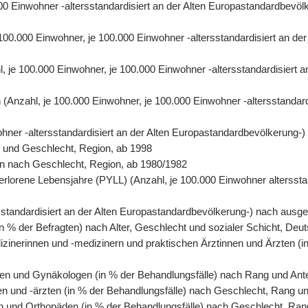
0.000 Einwohner -altersstandardisiert an der Alten Europastandardbe
e 100.000 Einwohner, je 100.000 Einwohner -altersstandardisiert an 
hl, je 100.000 Einwohner, je 100.000 Einwohner -altersstandardisiert
ren (Anzahl, je 100.000 Einwohner, je 100.000 Einwohner -altersstanda
wohner -altersstandardisiert an der Alten Europastandardbevölkerung-
r und Geschlecht, Region, ab 1998
rson nach Geschlecht, Region, ab 1980/1982
erlorene Lebensjahre (PYLL) (Anzahl, je 100.000 Einwohner altersstan
tersstandardisiert an der Alten Europastandardbevölkerung-) nach au
n % der Befragten) nach Alter, Geschlecht und sozialer Schicht, Deu
izinerinnen und -medizinern und praktischen Ärztinnen und Ärzten (i
en und Gynäkologen (in % der Behandlungsfälle) nach Rang und Antei
en und -ärzten (in % der Behandlungsfälle) nach Geschlecht, Rang un
n und Orthopäden (in % der Behandlungsfälle) nach Geschlecht, Rang