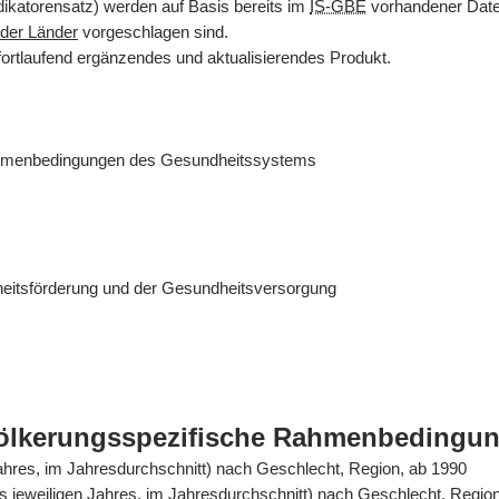
dikatorensatz) werden auf Basis bereits im
IS-GBE
vorhandener Daten
der Länder
vorgeschlagen sind.
fortlaufend ergänzendes und aktualisierendes Produkt.
ahmenbedingungen des Gesundheitssystems
eitsförderung und der Gesundheitsversorgung
völkerungsspezifische Rahmenbedingu
Jahres, im Jahresdurchschnitt) nach Geschlecht, Region, ab 1990
es jeweiligen Jahres, im Jahresdurchschnitt) nach Geschlecht, Regio