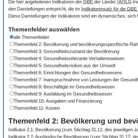
Die hier angebotenen Indikatoren der
GBE
der Länder (
AOLG
-In
den Darstellungen entspricht, die im
Indikatorensatz für die
GBE
Diese Darstellungen der Indikatoren sind ein dynamisches, sich 
Themenfelder auswählen
alle Themenfelder
Themenfeld 2: Bevölkerung und bevölkerungsspezifische R
Themenfeld 3: Gesundheitszustand der Bevölkerung
Themenfeld 4: Gesundheitsrelevante Verhaltensweisen
Themenfeld 5: Gesundheitsrisiken aus der Umwelt
Themenfeld 6: Einrichtungen des Gesundheitswesens
Themenfeld 7: Inanspruchnahme von Leistungen der Gesundh
Themenfeld 8: Beschäftigte im Gesundheitswesen
Themenfeld 9: Ausbildung im Gesundheitswesen
Themenfeld 10: Ausgaben und Finanzierung
Themenfeld 11: Kosten
Themenfeld 2: Bevölkerung und be
Indikator 2.1: Bevölkerung (zum Stichtag 31.12. des jeweiligen 
Indikator 2.2: Ausländische Bevölkerung (zum Stichtag 31.12. d