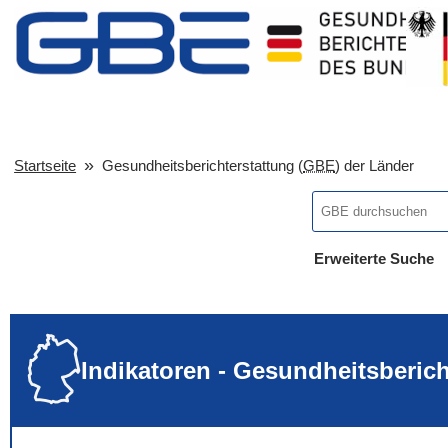
Startseite
Gesundheitsberichterstattung (
GBE
) der Länder
Erweiterte Suche
... alle Worte
... eines der Wort
... genau diesen
Indikatoren - Gesundheitsberic