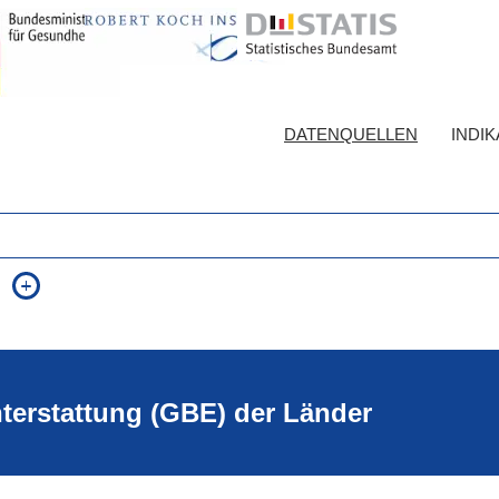
DATENQUELLEN
INDI
auch in allen Texten suchen (Volltextsuche)
e
auch Synonyme einbeziehen
 Ausdruck
auch ähnlich geschriebenes einbeziehen
hterstattung (GBE) der Länder