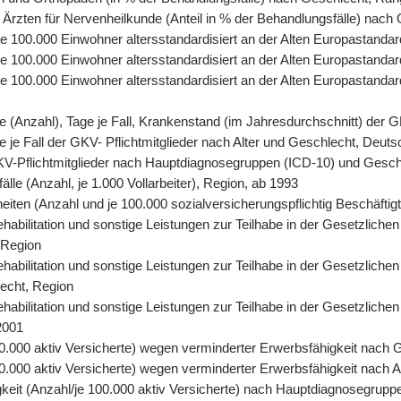
 Ärzten für Nervenheilkunde (Anteil in % der Behandlungsfälle) nach
, je 100.000 Einwohner altersstandardisiert an der Alten Europastand
 je 100.000 Einwohner altersstandardisiert an der Alten Europastand
, je 100.000 Einwohner altersstandardisiert an der Alten Europasta
tage (Anzahl), Tage je Fall, Krankenstand (im Jahresdurchschnitt) der
age je Fall der GKV- Pflichtmitglieder nach Alter und Geschlecht, Deut
r GKV-Pflichtmitglieder nach Hauptdiagnosegruppen (ICD-10) und Gesc
älle (Anzahl, je 1.000 Vollarbeiter), Region, ab 1993
eiten (Anzahl und je 100.000 sozialversicherungspflichtig Beschäfti
abilitation und sonstige Leistungen zur Teilhabe in der Gesetzlichen
 Region
abilitation und sonstige Leistungen zur Teilhabe in der Gesetzlichen
lecht, Region
abilitation und sonstige Leistungen zur Teilhabe in der Gesetzliche
2001
0.000 aktiv Versicherte) wegen verminderter Erwerbsfähigkeit nach 
.000 aktiv Versicherte) wegen verminderter Erwerbsfähigkeit nach A
keit (Anzahl/je 100.000 aktiv Versicherte) nach Hauptdiagnosegrupp