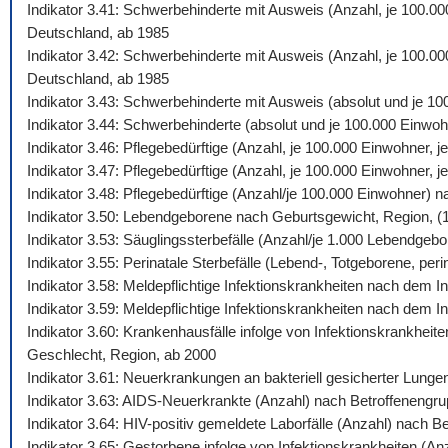
Indikator 3.41: Schwerbehinderte mit Ausweis (Anzahl, je 100.0
Deutschland, ab 1985
Indikator 3.42: Schwerbehinderte mit Ausweis (Anzahl, je 100.00
Deutschland, ab 1985
Indikator 3.43: Schwerbehinderte mit Ausweis (absolut und je 1
Indikator 3.44: Schwerbehinderte (absolut und je 100.000 Einw
Indikator 3.46: Pflegebedürftige (Anzahl, je 100.000 Einwohner,
Indikator 3.47: Pflegebedürftige (Anzahl, je 100.000 Einwohner,
Indikator 3.48: Pflegebedürftige (Anzahl/je 100.000 Einwohner) 
Indikator 3.50: Lebendgeborene nach Geburtsgewicht, Region, (
Indikator 3.53: Säuglingssterbefälle (Anzahl/je 1.000 Lebendgeb
Indikator 3.55: Perinatale Sterbefälle (Lebend-, Totgeborene, peri
Indikator 3.58: Meldepflichtige Infektionskrankheiten nach dem
Indikator 3.59: Meldepflichtige Infektionskrankheiten nach dem 
Indikator 3.60: Krankenhausfälle infolge von Infektionskrankhei
Geschlecht, Region, ab 2000
Indikator 3.61: Neuerkrankungen an bakteriell gesicherter Lung
Indikator 3.63: AIDS-Neuerkrankte (Anzahl) nach Betroffenengr
Indikator 3.64: HIV-positiv gemeldete Laborfälle (Anzahl) nach 
Indikator 3.65: Gestorbene infolge von Infektionskrankheiten (A