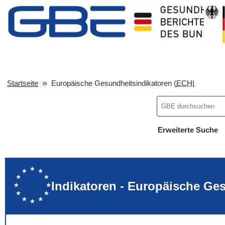
Startseite
Europäische Gesundheitsindikatoren (
ECHI
Erweiterte Suche
... alle Worte
... eines der Wort
... genau diesen
Indikatoren - Europäische Ge