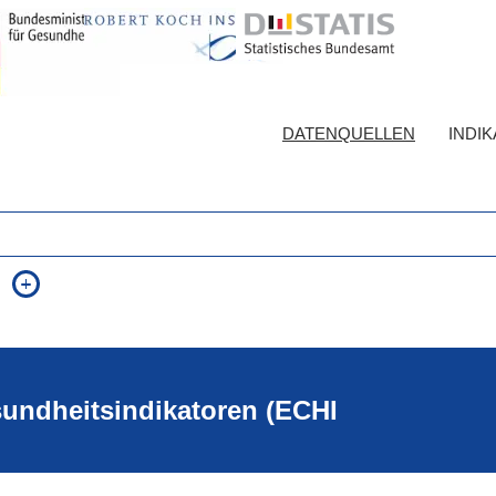
DATENQUELLEN
INDI
auch in allen Texten suchen (Volltextsuche)
e
auch Synonyme einbeziehen
 Ausdruck
auch ähnlich geschriebenes einbeziehen
sundheitsindikatoren (ECHI