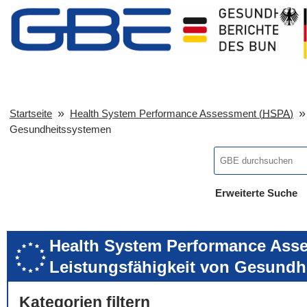
Startseite
Health System Performance Assessment (
HSPA
)
Gesundheitssystemen
Erweiterte Suche
... alle Worte
... eines der Wort
... genau diesen
Health System Performance Asse
Leistungsfähigkeit von Gesundh
Kategorien filtern