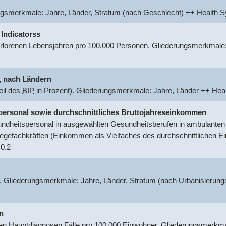
ungsmerkmale: Jahre, Länder, Stratum (nach Geschlecht) ++ Healt
 Indicatorss
rlorenen Lebensjahren pro 100.000 Personen. Gliederungsmerkmale:
.
nach Ländern
eil des
BIP
in Prozent). Gliederungsmerkmale: Jahre, Länder ++ He
tspersonal sowie durchschnittliches Bruttojahreseinkommen
dheitspersonal in ausgewählten Gesundheitsberufen in ambulanten o
egefachkräften (Einkommen als Vielfaches des durchschnittlichen 
0.2
. Gliederungsmerkmale: Jahre, Länder, Stratum (nach Urbanisierung
n
 Hauptdiagnosen Fälle pro 100.000 Einwohner. Gliederungsmerkmal