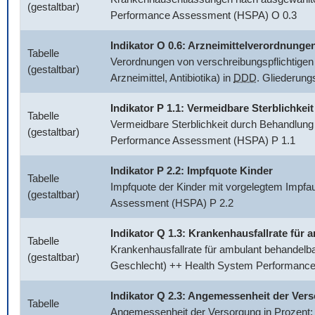
(gestaltbar)
Performance Assessment (HSPA) O 0.3
Indikator O 0.6: Arzneimittelverordnunge
Tabelle
Verordnungen von verschreibungspflichtigen 
(gestaltbar)
Arzneimittel, Antibiotika) in
DDD
. Gliederun
Indikator P 1.1: Vermeidbare Sterblichkeit
Tabelle
Vermeidbare Sterblichkeit durch Behandlung
(gestaltbar)
Performance Assessment (HSPA) P 1.1
Indikator P 2.2: Impfquote Kinder
Tabelle
Impfquote der Kinder mit vorgelegtem Impfa
(gestaltbar)
Assessment (HSPA) P 2.2
Indikator Q 1.3: Krankenhausfallrate fü
Tabelle
Krankenhausfallrate für ambulant behandelb
(gestaltbar)
Geschlecht) ++ Health System Performanc
Indikator Q 2.3: Angemessenheit der Ver
Tabelle
Angemessenheit der Versorgung in Prozent: