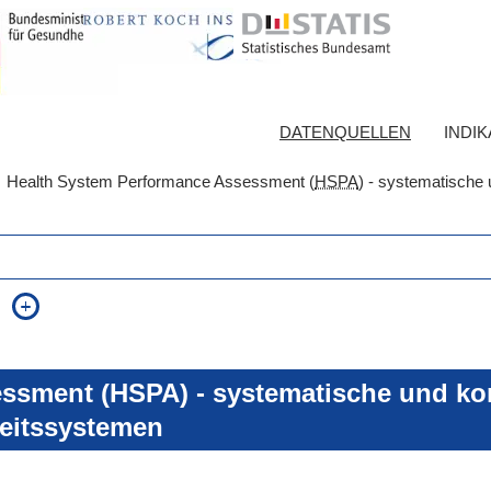
DATENQUELLEN
INDI
Health System Performance Assessment (
HSPA
) - systematische 
auch in allen Texten suchen (Volltextsuche)
e
auch Synonyme einbeziehen
 Ausdruck
auch ähnlich geschriebenes einbeziehen
ssment (HSPA) - systematische und kon
eitssystemen