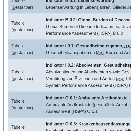
Tabelle
Indikator B 0.1: Lebenserwartung
(gestaltbar)
Lebenserwartung in Lebensjahren. Glieder
Indikator B 0.2:
Global Burden of Disease
Tabelle
Global Burden of Disease Indicators
nach ve
(gestaltbar)
Performance Assessment (HSPA) B 0.2
Tabelle
Indikator I 0.1: Gesundheitsausgaben,
u.a
(gestaltbar)
Gesundheitsausgaben (in
Mrd.
Euro und Ant
Indikator I 0.2: Absolventen, Gesundhei
Tabelle
Absolventinnen und Absolventen sowie Gesun
(gestaltbar)
Vergütung von Ärztinnen und Ärzten
bzw.
Pfl
System Performance Assessment (HSPA) I 
Indikator O 0.1: Ambulante Arztkontakte
Tabelle
Ambulante Arztkontakte (geschätzte Anzahl)
(gestaltbar)
Assessment (HSPA) O 0.1
Indikator O 0.3: Krankenhausentlassunge
Tabelle
Krankenhausentlassungen nach ausgewählten