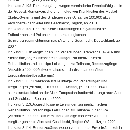
Geschlecht, Region (Wohnsitz)
Indikator 3.108: Rentenzugänge wegen verminderter Erwerbsfähigkeit in
der Gesetzl. Rentenversicherung infolge von Krankheiten des Muskel-
Skelett-Systems und des Bindegewebes (Anzahl/je 100.000 aktiv
Versicherte) nach Alter und Geschlecht, Region, ab 2010
Indikator 3.109: Rheumatische Erkrankungen (Polyarthritis) bei
Patientinnen und Patienten in rheumatologischen
Schwerpunkteinrichtungen nach Alter und Geschlecht, Deutschland, ab
2007
Indikator 3.110: Vergiftungen und Verletzungen: Krankenhaus-, AU- und
Sterbefälle; Abgeschlossene Leistungen zur medizinischen
Rehabilitation und sonstige Leistungen zur Teilhabe; Rentenzugänge
(Anzahl/je 100.000/teilweise altersstandardisiert an der Alten
Europastandardbevölkerung)
Indikator 3.111: Krankenhausfälle infolge von Verletzungen und
Vergiftungen (Anzahl, je 100.000 Einwohner, je 100.000 Einwohner
altersstandardisiert an der Alten Europastandardbevölkerung) nach Alter
und Geschlecht, Region, ab 2000
Indikator 3.113: Abgeschlossene Leistungen zur medizinischen
Rehabilitation und sonstige Leistungen zur Teilhabe in der GRV
(Anzahl/je 100.000 aktiv Versicherte) infolge von Verletzungen und
Vergiftungen nach Alter und Geschlecht, Region (Wohnsitz), ab 2001
Indikator 3.114: Rentenzugänge wegen verminderter Erwerbsfähigkeit in