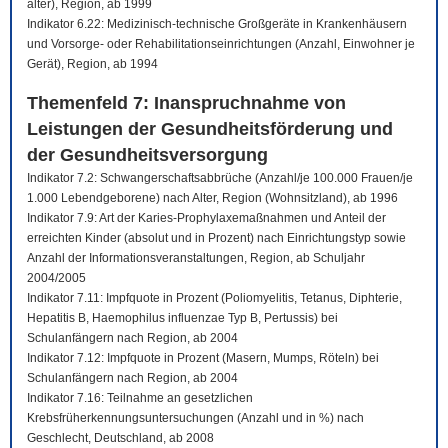
älter), Region, ab 1999
Indikator 6.22: Medizinisch-technische Großgeräte in Krankenhäusern
und Vorsorge- oder Rehabilitationseinrichtungen (Anzahl, Einwohner je
Gerät), Region, ab 1994
Themenfeld 7: Inanspruchnahme von
Leistungen der Gesundheitsförderung und
der Gesundheitsversorgung
Indikator 7.2: Schwangerschaftsabbrüche (Anzahl/je 100.000 Frauen/je
1.000 Lebendgeborene) nach Alter, Region (Wohnsitzland), ab 1996
Indikator 7.9: Art der Karies-Prophylaxemaßnahmen und Anteil der
erreichten Kinder (absolut und in Prozent) nach Einrichtungstyp sowie
Anzahl der Informationsveranstaltungen, Region, ab Schuljahr
2004/2005
Indikator 7.11: Impfquote in Prozent (Poliomyelitis, Tetanus, Diphterie,
Hepatitis B, Haemophilus influenzae Typ B, Pertussis) bei
Schulanfängern nach Region, ab 2004
Indikator 7.12: Impfquote in Prozent (Masern, Mumps, Röteln) bei
Schulanfängern nach Region, ab 2004
Indikator 7.16: Teilnahme an gesetzlichen
Krebsfrüherkennungsuntersuchungen (Anzahl und in %) nach
Geschlecht, Deutschland, ab 2008