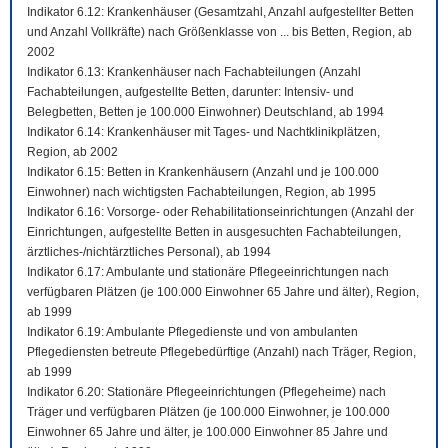
Indikator 6.12: Krankenhäuser (Gesamtzahl, Anzahl aufgestellter Betten
und Anzahl Vollkräfte) nach Größenklasse von ... bis Betten, Region, ab
2002
Indikator 6.13: Krankenhäuser nach Fachabteilungen (Anzahl
Fachabteilungen, aufgestellte Betten, darunter: Intensiv- und
Belegbetten, Betten je 100.000 Einwohner) Deutschland, ab 1994
Indikator 6.14: Krankenhäuser mit Tages- und Nachtklinikplätzen,
Region, ab 2002
Indikator 6.15: Betten in Krankenhäusern (Anzahl und je 100.000
Einwohner) nach wichtigsten Fachabteilungen, Region, ab 1995
Indikator 6.16: Vorsorge- oder Rehabilitationseinrichtungen (Anzahl der
Einrichtungen, aufgestellte Betten in ausgesuchten Fachabteilungen,
ärztliches-/nichtärztliches Personal), ab 1994
Indikator 6.17: Ambulante und stationäre Pflegeeinrichtungen nach
verfügbaren Plätzen (je 100.000 Einwohner 65 Jahre und älter), Region,
ab 1999
Indikator 6.19: Ambulante Pflegedienste und von ambulanten
Pflegediensten betreute Pflegebedürftige (Anzahl) nach Träger, Region,
ab 1999
Indikator 6.20: Stationäre Pflegeeinrichtungen (Pflegeheime) nach
Träger und verfügbaren Plätzen (je 100.000 Einwohner, je 100.000
Einwohner 65 Jahre und älter, je 100.000 Einwohner 85 Jahre und