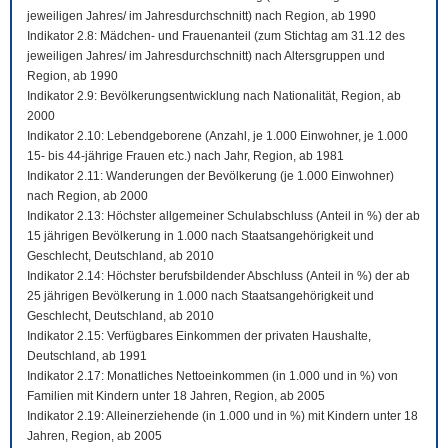
jeweiligen Jahres/ im Jahresdurchschnitt) nach Region, ab 1990
Indikator 2.8: Mädchen- und Frauenanteil (zum Stichtag am 31.12 des
jeweiligen Jahres/ im Jahresdurchschnitt) nach Altersgruppen und
Region, ab 1990
Indikator 2.9: Bevölkerungsentwicklung nach Nationalität, Region, ab
2000
Indikator 2.10: Lebendgeborene (Anzahl, je 1.000 Einwohner, je 1.000
15- bis 44-jährige Frauen etc.) nach Jahr, Region, ab 1981
Indikator 2.11: Wanderungen der Bevölkerung (je 1.000 Einwohner)
nach Region, ab 2000
Indikator 2.13: Höchster allgemeiner Schulabschluss (Anteil in %) der ab
15 jährigen Bevölkerung in 1.000 nach Staatsangehörigkeit und
Geschlecht, Deutschland, ab 2010
Indikator 2.14: Höchster berufsbildender Abschluss (Anteil in %) der ab
25 jährigen Bevölkerung in 1.000 nach Staatsangehörigkeit und
Geschlecht, Deutschland, ab 2010
Indikator 2.15: Verfügbares Einkommen der privaten Haushalte,
Deutschland, ab 1991
Indikator 2.17: Monatliches Nettoeinkommen (in 1.000 und in %) von
Familien mit Kindern unter 18 Jahren, Region, ab 2005
Indikator 2.19: Alleinerziehende (in 1.000 und in %) mit Kindern unter 18
Jahren, Region, ab 2005