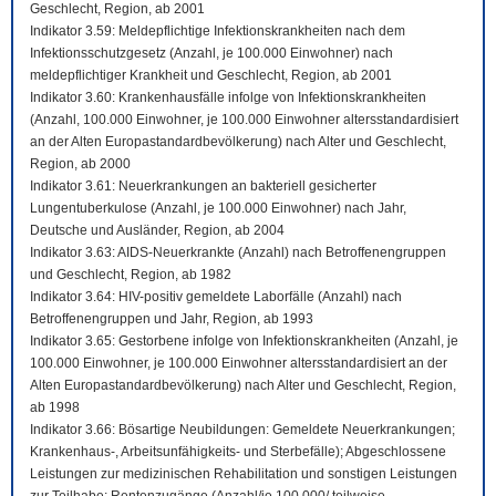
Geschlecht, Region, ab 2001
Indikator 3.59: Meldepflichtige Infektionskrankheiten nach dem
Infektionsschutzgesetz (Anzahl, je 100.000 Einwohner) nach
meldepflichtiger Krankheit und Geschlecht, Region, ab 2001
Indikator 3.60: Krankenhausfälle infolge von Infektionskrankheiten
(Anzahl, 100.000 Einwohner, je 100.000 Einwohner altersstandardisiert
an der Alten Europastandardbevölkerung) nach Alter und Geschlecht,
Region, ab 2000
Indikator 3.61: Neuerkrankungen an bakteriell gesicherter
Lungentuberkulose (Anzahl, je 100.000 Einwohner) nach Jahr,
Deutsche und Ausländer, Region, ab 2004
Indikator 3.63: AIDS-Neuerkrankte (Anzahl) nach Betroffenengruppen
und Geschlecht, Region, ab 1982
Indikator 3.64: HIV-positiv gemeldete Laborfälle (Anzahl) nach
Betroffenengruppen und Jahr, Region, ab 1993
Indikator 3.65: Gestorbene infolge von Infektionskrankheiten (Anzahl, je
100.000 Einwohner, je 100.000 Einwohner altersstandardisiert an der
Alten Europastandardbevölkerung) nach Alter und Geschlecht, Region,
ab 1998
Indikator 3.66: Bösartige Neubildungen: Gemeldete Neuerkrankungen;
Krankenhaus-, Arbeitsunfähigkeits- und Sterbefälle); Abgeschlossene
Leistungen zur medizinischen Rehabilitation und sonstigen Leistungen