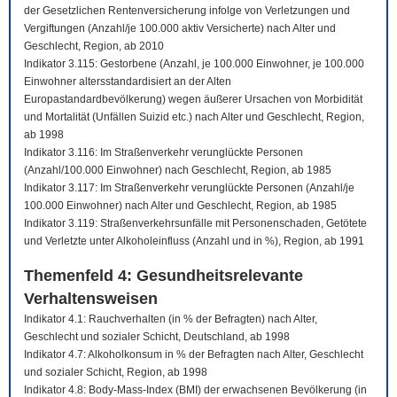
der Gesetzlichen Rentenversicherung infolge von Verletzungen und
Vergiftungen (Anzahl/je 100.000 aktiv Versicherte) nach Alter und
Geschlecht, Region, ab 2010
Indikator 3.115: Gestorbene (Anzahl, je 100.000 Einwohner, je 100.000
Einwohner altersstandardisiert an der Alten
Europastandardbevölkerung) wegen äußerer Ursachen von Morbidität
und Mortalität (Unfällen Suizid etc.) nach Alter und Geschlecht, Region,
ab 1998
Indikator 3.116: Im Straßenverkehr verunglückte Personen
(Anzahl/100.000 Einwohner) nach Geschlecht, Region, ab 1985
Indikator 3.117: Im Straßenverkehr verunglückte Personen (Anzahl/je
100.000 Einwohner) nach Alter und Geschlecht, Region, ab 1985
Indikator 3.119: Straßenverkehrsunfälle mit Personenschaden, Getötete
und Verletzte unter Alkoholeinfluss (Anzahl und in %), Region, ab 1991
Themenfeld 4: Gesundheitsrelevante
Verhaltensweisen
Indikator 4.1: Rauchverhalten (in % der Befragten) nach Alter,
Geschlecht und sozialer Schicht, Deutschland, ab 1998
Indikator 4.7: Alkoholkonsum in % der Befragten nach Alter, Geschlecht
und sozialer Schicht, Region, ab 1998
Indikator 4.8: Body-Mass-Index (BMI) der erwachsenen Bevölkerung (in