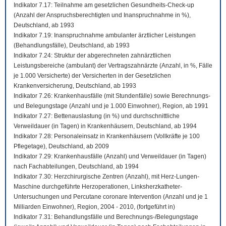
Indikator 7.17: Teilnahme am gesetzlichen Gesundheits-Check-up
(Anzahl der Anspruchsberechtigten und Inanspruchnahme in %),
Deutschland, ab 1993
Indikator 7.19: Inanspruchnahme ambulanter ärztlicher Leistungen
(Behandlungsfälle), Deutschland, ab 1993
Indikator 7.24: Struktur der abgerechneten zahnärztlichen
Leistungsbereiche (ambulant) der Vertragszahnärzte (Anzahl, in %, Fälle
je 1.000 Versicherte) der Versicherten in der Gesetzlichen
Krankenversicherung, Deutschland, ab 1993
Indikator 7.26: Krankenhausfälle (mit Stundenfälle) sowie Berechnungs-
und Belegungstage (Anzahl und je 1.000 Einwohner), Region, ab 1991
Indikator 7.27: Bettenauslastung (in %) und durchschnittliche
Verweildauer (in Tagen) in Krankenhäusern, Deutschland, ab 1994
Indikator 7.28: Personaleinsatz in Krankenhäusern (Vollkräfte je 100
Pflegetage), Deutschland, ab 2009
Indikator 7.29: Krankenhausfälle (Anzahl) und Verweildauer (in Tagen)
nach Fachabteilungen, Deutschland, ab 1994
Indikator 7.30: Herzchirurgische Zentren (Anzahl), mit Herz-Lungen-
Maschine durchgeführte Herzoperationen, Linksherzkatheter-
Untersuchungen und Percutane coronare Intervention (Anzahl und je 1
Milliarden Einwohner), Region, 2004 - 2010, (fortgeführt in)
Indikator 7.31: Behandlungsfälle und Berechnungs-/Belegungstage