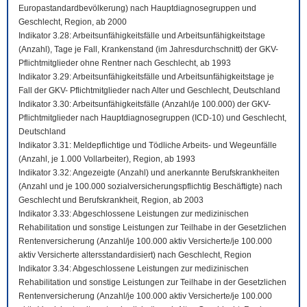
Europastandardbevölkerung) nach Hauptdiagnosegruppen und
Geschlecht, Region, ab 2000
Indikator 3.28: Arbeitsunfähigkeitsfälle und Arbeitsunfähigkeitstage
(Anzahl), Tage je Fall, Krankenstand (im Jahresdurchschnitt) der GKV-
Pflichtmitglieder ohne Rentner nach Geschlecht, ab 1993
Indikator 3.29: Arbeitsunfähigkeitsfälle und Arbeitsunfähigkeitstage je
Fall der GKV- Pflichtmitglieder nach Alter und Geschlecht, Deutschland
Indikator 3.30: Arbeitsunfähigkeitsfälle (Anzahl/je 100.000) der GKV-
Pflichtmitglieder nach Hauptdiagnosegruppen (ICD-10) und Geschlecht,
Deutschland
Indikator 3.31: Meldepflichtige und Tödliche Arbeits- und Wegeunfälle
(Anzahl, je 1.000 Vollarbeiter), Region, ab 1993
Indikator 3.32: Angezeigte (Anzahl) und anerkannte Berufskrankheiten
(Anzahl und je 100.000 sozialversicherungspflichtig Beschäftigte) nach
Geschlecht und Berufskrankheit, Region, ab 2003
Indikator 3.33: Abgeschlossene Leistungen zur medizinischen
Rehabilitation und sonstige Leistungen zur Teilhabe in der Gesetzlichen
Rentenversicherung (Anzahl/je 100.000 aktiv Versicherte/je 100.000
aktiv Versicherte altersstandardisiert) nach Geschlecht, Region
Indikator 3.34: Abgeschlossene Leistungen zur medizinischen
Rehabilitation und sonstige Leistungen zur Teilhabe in der Gesetzlichen
Rentenversicherung (Anzahl/je 100.000 aktiv Versicherte/je 100.000