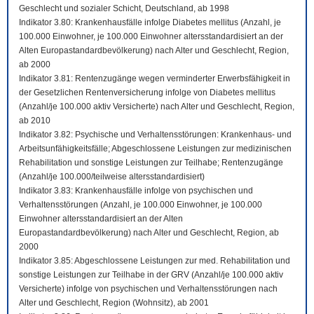
Geschlecht und sozialer Schicht, Deutschland, ab 1998
Indikator 3.80: Krankenhausfälle infolge Diabetes mellitus (Anzahl, je
100.000 Einwohner, je 100.000 Einwohner altersstandardisiert an der
Alten Europastandardbevölkerung) nach Alter und Geschlecht, Region,
ab 2000
Indikator 3.81: Rentenzugänge wegen verminderter Erwerbsfähigkeit in
der Gesetzlichen Rentenversicherung infolge von Diabetes mellitus
(Anzahl/je 100.000 aktiv Versicherte) nach Alter und Geschlecht, Region,
ab 2010
Indikator 3.82: Psychische und Verhaltensstörungen: Krankenhaus- und
Arbeitsunfähigkeitsfälle; Abgeschlossene Leistungen zur medizinischen
Rehabilitation und sonstige Leistungen zur Teilhabe; Rentenzugänge
(Anzahl/je 100.000/teilweise altersstandardisiert)
Indikator 3.83: Krankenhausfälle infolge von psychischen und
Verhaltensstörungen (Anzahl, je 100.000 Einwohner, je 100.000
Einwohner altersstandardisiert an der Alten
Europastandardbevölkerung) nach Alter und Geschlecht, Region, ab
2000
Indikator 3.85: Abgeschlossene Leistungen zur med. Rehabilitation und
sonstige Leistungen zur Teilhabe in der GRV (Anzahl/je 100.000 aktiv
Versicherte) infolge von psychischen und Verhaltensstörungen nach
Alter und Geschlecht, Region (Wohnsitz), ab 2001