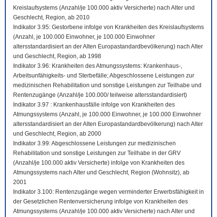
Kreislaufsystems (Anzahl/je 100.000 aktiv Versicherte) nach Alter und
Geschlecht, Region, ab 2010
Indikator 3.95: Gestorbene infolge von Krankheiten des Kreislaufsystems
(Anzahl, je 100.000 Einwohner, je 100.000 Einwohner
altersstandardisiert an der Alten Europastandardbevölkerung) nach Alter
und Geschlecht, Region, ab 1998
Indikator 3.96: Krankheiten des Atmungssystems: Krankenhaus-,
Arbeitsunfähigkeits- und Sterbefälle; Abgeschlossene Leistungen zur
medizinischen Rehabilitation und sonstige Leistungen zur Teilhabe und
Rentenzugänge (Anzahl/je 100.000/ teilweise altersstandardisiert)
Indikator 3.97 : Krankenhausfälle infolge von Krankheiten des
Atmungssystems (Anzahl, je 100.000 Einwohner, je 100.000 Einwohner
altersstandardisiert an der Alten Europastandardbevölkerung) nach Alter
und Geschlecht, Region, ab 2000
Indikator 3.99: Abgeschlossene Leistungen zur medizinischen
Rehabilitation und sonstige Leistungen zur Teilhabe in der GRV
(Anzahl/je 100.000 aktiv Versicherte) infolge von Krankheiten des
Atmungssystems nach Alter und Geschlecht, Region (Wohnsitz), ab
2001
Indikator 3.100: Rentenzugänge wegen verminderter Erwerbsfähigkeit in
der Gesetzlichen Rentenversicherung infolge von Krankheiten des
Atmungssystems (Anzahl/je 100.000 aktiv Versicherte) nach Alter und