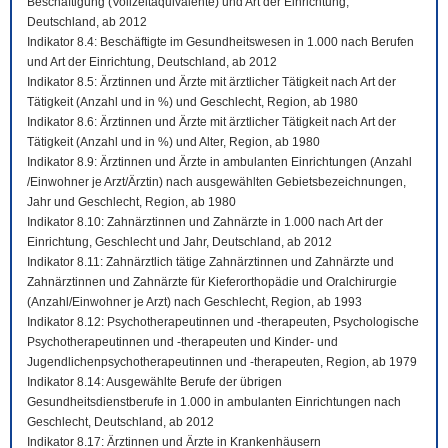
Beschäftigung (Vollzeitäquivalente) und Art der Einrichtung,
Deutschland, ab 2012
Indikator 8.4: Beschäftigte im Gesundheitswesen in 1.000 nach Berufen
und Art der Einrichtung, Deutschland, ab 2012
Indikator 8.5: Ärztinnen und Ärzte mit ärztlicher Tätigkeit nach Art der
Tätigkeit (Anzahl und in %) und Geschlecht, Region, ab 1980
Indikator 8.6: Ärztinnen und Ärzte mit ärztlicher Tätigkeit nach Art der
Tätigkeit (Anzahl und in %) und Alter, Region, ab 1980
Indikator 8.9: Ärztinnen und Ärzte in ambulanten Einrichtungen (Anzahl
/Einwohner je Arzt/Ärztin) nach ausgewählten Gebietsbezeichnungen,
Jahr und Geschlecht, Region, ab 1980
Indikator 8.10: Zahnärztinnen und Zahnärzte in 1.000 nach Art der
Einrichtung, Geschlecht und Jahr, Deutschland, ab 2012
Indikator 8.11: Zahnärztlich tätige Zahnärztinnen und Zahnärzte und
Zahnärztinnen und Zahnärzte für Kieferorthopädie und Oralchirurgie
(Anzahl/Einwohner je Arzt) nach Geschlecht, Region, ab 1993
Indikator 8.12: Psychotherapeutinnen und -therapeuten, Psychologische
Psychotherapeutinnen und -therapeuten und Kinder- und
Jugendlichenpsychotherapeutinnen und -therapeuten, Region, ab 1979
Indikator 8.14: Ausgewählte Berufe der übrigen
Gesundheitsdienstberufe in 1.000 in ambulanten Einrichtungen nach
Geschlecht, Deutschland, ab 2012
Indikator 8.17: Ärztinnen und Ärzte in Krankenhäusern