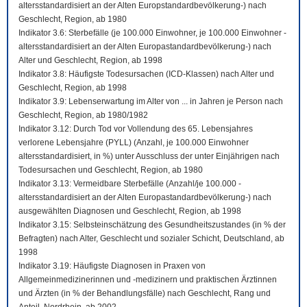
altersstandardisiert an der Alten Europstandardbevölkerung-) nach
Geschlecht, Region, ab 1980
Indikator 3.6: Sterbefälle (je 100.000 Einwohner, je 100.000 Einwohner -
altersstandardisiert an der Alten Europastandardbevölkerung-) nach
Alter und Geschlecht, Region, ab 1998
Indikator 3.8: Häufigste Todesursachen (ICD-Klassen) nach Alter und
Geschlecht, Region, ab 1998
Indikator 3.9: Lebenserwartung im Alter von ... in Jahren je Person nach
Geschlecht, Region, ab 1980/1982
Indikator 3.12: Durch Tod vor Vollendung des 65. Lebensjahres
verlorene Lebensjahre (PYLL) (Anzahl, je 100.000 Einwohner
altersstandardisiert, in %) unter Ausschluss der unter Einjährigen nach
Todesursachen und Geschlecht, Region, ab 1980
Indikator 3.13: Vermeidbare Sterbefälle (Anzahl/je 100.000 -
altersstandardisiert an der Alten Europastandardbevölkerung-) nach
ausgewählten Diagnosen und Geschlecht, Region, ab 1998
Indikator 3.15: Selbsteinschätzung des Gesundheitszustandes (in % der
Befragten) nach Alter, Geschlecht und sozialer Schicht, Deutschland, ab
1998
Indikator 3.19: Häufigste Diagnosen in Praxen von
Allgemeinmedizinerinnen und -medizinern und praktischen Ärztinnen
und Ärzten (in % der Behandlungsfälle) nach Geschlecht, Rang und