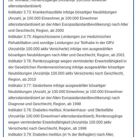
zur Teilhabe; Rentenzugänge (Anzahl/je 100.000/ teilweise
altersstandardisiert)
Indikator 3.73: Krankenhausfälle infolge bösartiger Neubildungen
(Anzahl, je 100.000 Einwohner, je 100.000 Einwohner
altersstandardisiert an der Alten Europastandardbevölkerung) nach Alter
und Geschlecht, Region, ab 2000
Indikator 3.75: Abgeschlossene Leistungen zur medizinischen
Rehabilitation und sonstige Leistungen zur Teilhabe in der GRV
(Anzahl/je 100.000 aktiv Versicherte) infolge von ausgewählten
bösartigen Neubildungen nach Alter und Geschlecht, Region, ab 2001
Indikator 3.76: Rentenzugänge wegen verminderter Erwerbsfähigkeit in
der Gesetzlichen Rentenversicherung infolge ausgewählter bösartiger
Neubildungen (Anzahl/je 100.000 aktiv Versicherte) nach Geschlecht,
Region, ab 2010
Indikator 3.77: Gestorbene infolge ausgewählter bösartiger
Neubildungen (Anzahl, je 100.000 Einwohner, je 100.000 Einwohner
altersstandardisiert an der Alten Europastandardbevölkerung) nach
Diagnose und Geschlecht, Region, ab 1998
Indikator 3.78: Diabetes mellitus: Krankenhaus- und Sterbefälle
(Anzahl/je 100.000 Einwohner/-altersstandardisiert); Rentenzugänge
wegen verminderter Erwerbsfähigkeit (Anzahl/je 100.000 aktiv
Versicherte) nach Geschlecht, Region, ab 1998
Indikator 3.79: Diabetes mellitus (in % der Befragten) nach Alter,