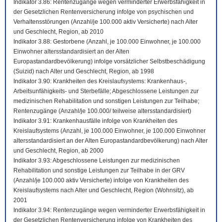
Indikator 3.86: Rentenzugänge wegen verminderter Erwerbsfähigkeit in
der Gesetzlichen Rentenversicherung infolge von psychischen und
Verhaltensstörungen (Anzahl/je 100.000 aktiv Versicherte) nach Alter
und Geschlecht, Region, ab 2010
Indikator 3.88: Gestorbene (Anzahl, je 100.000 Einwohner, je 100.000
Einwohner altersstandardisiert an der Alten
Europastandardbevölkerung) infolge vorsätzlicher Selbstbeschädigung
(Suizid) nach Alter und Geschlecht, Region, ab 1998
Indikator 3.90: Krankheiten des Kreislaufsystems: Krankenhaus-,
Arbeitsunfähigkeits- und Sterbefälle; Abgeschlossene Leistungen zur
medizinischen Rehabilitation und sonstigen Leistungen zur Teilhabe;
Rentenzugänge (Anzahl/je 100.000/ teilweise altersstandardisiert)
Indikator 3.91: Krankenhausfälle infolge von Krankheiten des
Kreislaufsystems (Anzahl, je 100.000 Einwohner, je 100.000 Einwohner
altersstandardisiert an der Alten Europastandardbevölkerung) nach Alter
und Geschlecht, Region, ab 2000
Indikator 3.93: Abgeschlossene Leistungen zur medizinischen
Rehabilitation und sonstige Leistungen zur Teilhabe in der GRV
(Anzahl/je 100.000 aktiv Versicherte) infolge von Krankheiten des
Kreislaufsystems nach Alter und Geschlecht, Region (Wohnsitz), ab
2001
Indikator 3.94: Rentenzugänge wegen verminderter Erwerbsfähigkeit in
der Gesetzlichen Rentenversicherung infolge von Krankheiten des