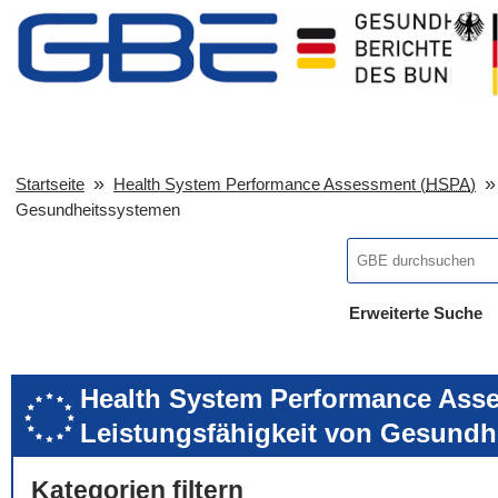
Startseite
Health System Performance Assessment (
HSPA
)
Gesundheitssystemen
Erweiterte Suche
... alle Worte
... eines der Wort
... genau diesen
Health System Performance Asse
Leistungsfähigkeit von Gesundh
Kategorien filtern