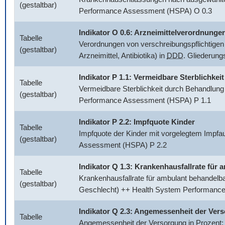
(gestaltbar)
Performance Assessment (HSPA) O 0.3
Indikator O 0.6: Arzneimittelverordnunge
Tabelle
Verordnungen von verschreibungspflichtigen 
(gestaltbar)
Arzneimittel, Antibiotika) in
DDD
. Gliederun
Indikator P 1.1: Vermeidbare Sterblichkeit
Tabelle
Vermeidbare Sterblichkeit durch Behandlung
(gestaltbar)
Performance Assessment (HSPA) P 1.1
Indikator P 2.2: Impfquote Kinder
Tabelle
Impfquote der Kinder mit vorgelegtem Impfa
(gestaltbar)
Assessment (HSPA) P 2.2
Indikator Q 1.3: Krankenhausfallrate fü
Tabelle
Krankenhausfallrate für ambulant behandelb
(gestaltbar)
Geschlecht) ++ Health System Performanc
Indikator Q 2.3: Angemessenheit der Ver
Tabelle
Angemessenheit der Versorgung in Prozent: