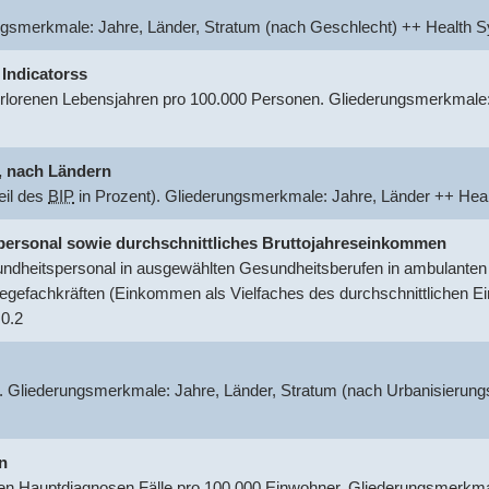
ungsmerkmale: Jahre, Länder, Stratum (nach Geschlecht) ++ Healt
 Indicatorss
rlorenen Lebensjahren pro 100.000 Personen. Gliederungsmerkmale:
.
nach Ländern
eil des
BIP
in Prozent). Gliederungsmerkmale: Jahre, Länder ++ He
tspersonal sowie durchschnittliches Bruttojahreseinkommen
dheitspersonal in ausgewählten Gesundheitsberufen in ambulanten o
egefachkräften (Einkommen als Vielfaches des durchschnittlichen 
0.2
. Gliederungsmerkmale: Jahre, Länder, Stratum (nach Urbanisierung
n
 Hauptdiagnosen Fälle pro 100.000 Einwohner. Gliederungsmerkmal