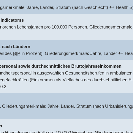
ungsmerkmale: Jahre, Länder, Stratum (nach Geschlecht) ++ Healt
 Indicatorss
rlorenen Lebensjahren pro 100.000 Personen. Gliederungsmerkmale:
.
nach Ländern
eil des
BIP
in Prozent). Gliederungsmerkmale: Jahre, Länder ++ He
tspersonal sowie durchschnittliches Bruttojahreseinkommen
dheitspersonal in ausgewählten Gesundheitsberufen in ambulanten o
egefachkräften (Einkommen als Vielfaches des durchschnittlichen 
0.2
. Gliederungsmerkmale: Jahre, Länder, Stratum (nach Urbanisierung
n
 Hauptdiagnosen Fälle pro 100.000 Einwohner. Gliederungsmerkmal