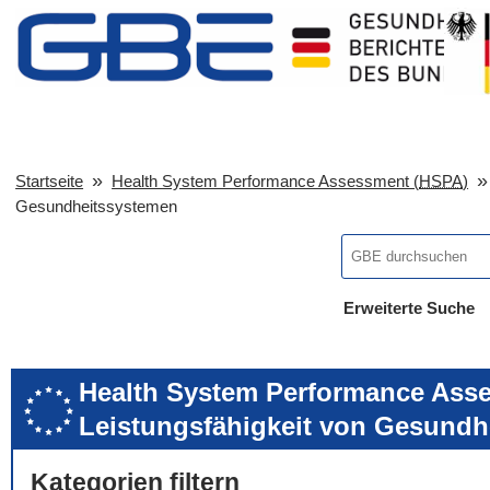
Startseite
Health System Performance Assessment (
HSPA
)
Gesundheitssystemen
Erweiterte Suche
... alle Worte
... eines der Wort
... genau diesen
Health System Performance Asse
Leistungsfähigkeit von Gesundh
Kategorien filtern