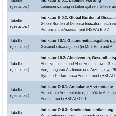
Tabelle
Indikator B 0.1: Lebenserwartung
(gestaltbar)
Lebenserwartung in Lebensjahren. Glieder
Indikator B 0.2:
Global Burden of Disease
Tabelle
Global Burden of Disease Indicators
nach ve
(gestaltbar)
Performance Assessment (HSPA) B 0.2
Tabelle
Indikator I 0.1: Gesundheitsausgaben,
u.a
(gestaltbar)
Gesundheitsausgaben (in
Mrd.
Euro und Ant
Indikator I 0.2: Absolventen, Gesundhei
Tabelle
Absolventinnen und Absolventen sowie Gesun
(gestaltbar)
Vergütung von Ärztinnen und Ärzten
bzw.
Pfl
System Performance Assessment (HSPA) I 
Indikator O 0.1: Ambulante Arztkontakte
Tabelle
Ambulante Arztkontakte (geschätzte Anzahl)
(gestaltbar)
Assessment (HSPA) O 0.1
Indikator O 0.3: Krankenhausentlassunge
Tabelle
Krankenhausentlassungen nach ausgewählten