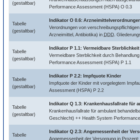
(gestaltbar)
Performance Assessment (HSPA) O 0.3
Indikator O 0.6: Arzneimittelverordnunge
Tabelle
Verordnungen von verschreibungspflichtigen 
(gestaltbar)
Arzneimittel, Antibiotika) in
DDD
. Gliederun
Indikator P 1.1: Vermeidbare Sterblichkeit
Tabelle
Vermeidbare Sterblichkeit durch Behandlung
(gestaltbar)
Performance Assessment (HSPA) P 1.1
Indikator P 2.2: Impfquote Kinder
Tabelle
Impfquote der Kinder mit vorgelegtem Impfa
(gestaltbar)
Assessment (HSPA) P 2.2
Indikator Q 1.3: Krankenhausfallrate fü
Tabelle
Krankenhausfallrate für ambulant behandelb
(gestaltbar)
Geschlecht) ++ Health System Performanc
Indikator Q 2.3: Angemessenheit der Ver
Tabelle
Angemessenheit der Versorgung in Prozent: