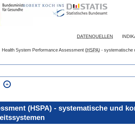
DATENQUELLEN
INDI
Health System Performance Assessment (
HSPA
) - systematische 
auch in allen Texten suchen (Volltextsuche)
e
auch Synonyme einbeziehen
 Ausdruck
auch ähnlich geschriebenes einbeziehen
ssment (HSPA) - systematische und kon
eitssystemen