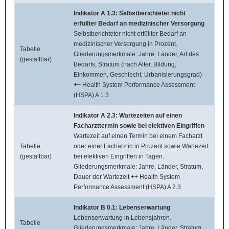
Indikator A 1.3: Selbstberichteter nicht
erfüllter Bedarf an medizinischer Versorgung
Selbstberichteter nicht erfüllter Bedarf an
medizinischer Versorgung in Prozent.
Tabelle
Gliederungsmerkmale: Jahre, Länder, Art des
(gestaltbar)
Bedarfs, Stratum (nach Alter, Bildung,
Einkommen, Geschlecht, Urbanisierungsgrad)
++ Health System Performance Assessment
(HSPA) A 1.3
Indikator A 2.3: Wartezeiten auf einen
Facharzttermin sowie bei elektiven Eingriffen
Wartezeit auf einen Termin bei einem Facharzt
Tabelle
oder einer Fachärztin in Prozent sowie Wartezeit
(gestaltbar)
bei elektiven Eingriffen in Tagen.
Gliederungsmerkmale: Jahre, Länder, Stratum,
Dauer der Wartezeit ++ Health System
Performance Assessment (HSPA) A 2.3
Indikator B 0.1: Lebenserwartung
Lebenserwartung in Lebensjahren.
Tabelle
Gliederungsmerkmale: Jahre, Länder, Stratum