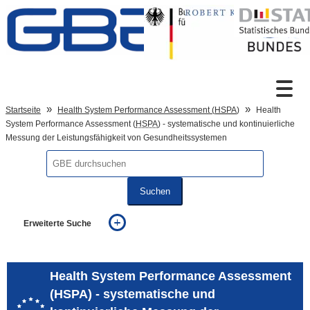
Zum Inhalt
Suche
Startseite
Health System Performance Assessment (
HSPA
)
Health
System Performance Assessment (
HSPA
) - systematische und kontinuierliche
Messung der Leistungsfähigkeit von Gesundheitssystemen
Sprachumschaltung
Suchen
Fußzeile
Erweiterte Suche
... alle Worte
... eines der Worte
... genau diesen Ausdruck
Health System Performance Assessment
auch in allen Texten suchen (Volltextsuche)
(HSPA) - systematische und
auch Synonyme einbeziehen
auch ähnlich geschriebenes einbeziehen