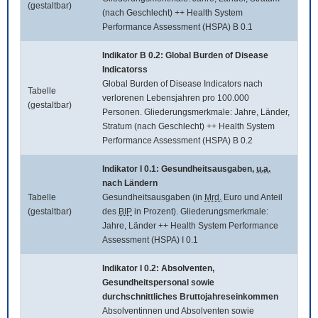
(gestaltbar)
(nach Geschlecht) ++ Health System
Performance Assessment (HSPA) B 0.1
Indikator B 0.2:
Global Burden of Disease
Indicatorss
Global Burden of Disease Indicators
nach
Tabelle
verlorenen Lebensjahren pro 100.000
(gestaltbar)
Personen. Gliederungsmerkmale: Jahre, Länder,
Stratum (nach Geschlecht) ++ Health System
Performance Assessment (HSPA) B 0.2
Indikator I 0.1: Gesundheitsausgaben,
u.a.
nach Ländern
Tabelle
Gesundheitsausgaben (in
Mrd.
Euro und Anteil
(gestaltbar)
des
BIP
in Prozent). Gliederungsmerkmale:
Jahre, Länder ++ Health System Performance
Assessment (HSPA) I 0.1
Indikator I 0.2: Absolventen,
Gesundheitspersonal sowie
durchschnittliches Bruttojahreseinkommen
Absolventinnen und Absolventen sowie