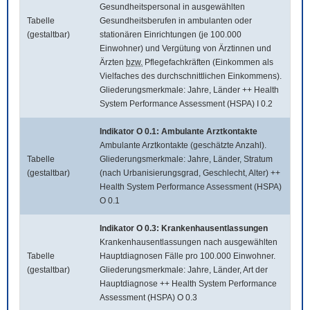
Gesundheitspersonal in ausgewählten
Tabelle
Gesundheitsberufen in ambulanten oder
(gestaltbar)
stationären Einrichtungen (je 100.000
Einwohner) und Vergütung von Ärztinnen und
Ärzten
bzw.
Pflegefachkräften (Einkommen als
Vielfaches des durchschnittlichen Einkommens).
Gliederungsmerkmale: Jahre, Länder ++ Health
System Performance Assessment (HSPA) I 0.2
Indikator O 0.1: Ambulante Arztkontakte
Ambulante Arztkontakte (geschätzte Anzahl).
Tabelle
Gliederungsmerkmale: Jahre, Länder, Stratum
(gestaltbar)
(nach Urbanisierungsgrad, Geschlecht, Alter) ++
Health System Performance Assessment (HSPA)
O 0.1
Indikator O 0.3: Krankenhausentlassungen
Krankenhausentlassungen nach ausgewählten
Tabelle
Hauptdiagnosen Fälle pro 100.000 Einwohner.
(gestaltbar)
Gliederungsmerkmale: Jahre, Länder, Art der
Hauptdiagnose ++ Health System Performance
Assessment (HSPA) O 0.3