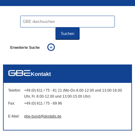
Suchen
Erweiterte Suche
... alle Worte
... eines der Worte
... genau diesen Ausdruck
auch in allen Texten suchen (Volltextsuche)
Kontakt
auch Synonyme einbeziehen
auch ähnlich geschriebenes einbeziehen
Telefon:
+49 (0) 611 / 75 - 81 21 (Mo-Do 8.00-12.00 und 13.00-16.00
Uhr, Fr. 8.00-12.00 und 13.00-15.00 Uhr)
Fax:
+49 (0) 611 / 75 - 89 96
E-Mail:
gbe-bund@destatis.de