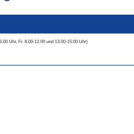
auch in allen Texten suchen (Volltextsuche)
e
auch Synonyme einbeziehen
 Ausdruck
auch ähnlich geschriebenes einbeziehen
6.00 Uhr, Fr. 8.00-12.00 und 13.00-15.00 Uhr)