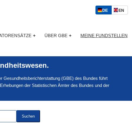
S
D
E
DE
EN
p
E
N
r
U
G
a
T
L
c
KATORENSÄTZE
+
ÜBER GBE
+
MEINE FUNDSTELLEN
S
I
h
C
S
a
H
C
u
H
s
ndheitswesen.
w
a
 der Gesundheitsberichterstattung (GBE) des Bundes führt
h
l
 Erhebungen der Statistischen Ämter des Bundes und der
Suchen