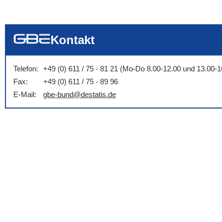
... alle Worte
... eines der Wort
... genau diesen
Kontakt
Telefon:
+49 (0) 611 / 75 - 81 21 (Mo-Do 8.00-12.00 und 13.00-1
Fax:
+49 (0) 611 / 75 - 89 96
E-Mail:
gbe-bund@destatis.de