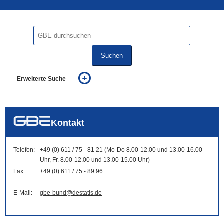
Suchen
Erweiterte Suche
... alle Worte
... eines der Worte
... genau diesen Ausdruck
auch in allen Texten suchen (Volltextsuche)
Kontakt
auch Synonyme einbeziehen
auch ähnlich geschriebenes einbeziehen
Telefon:
+49 (0) 611 / 75 - 81 21 (Mo-Do 8.00-12.00 und 13.00-16.00
Uhr, Fr. 8.00-12.00 und 13.00-15.00 Uhr)
Fax:
+49 (0) 611 / 75 - 89 96
E-Mail:
gbe-bund@destatis.de