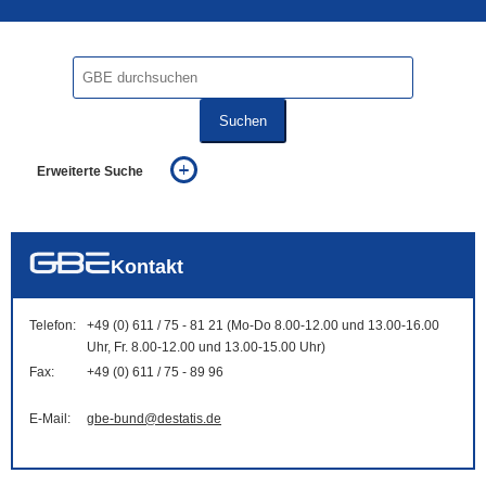
Suchen
Erweiterte Suche
... alle Worte
... eines der Worte
... genau diesen Ausdruck
auch in allen Texten suchen (Volltextsuche)
Kontakt
auch Synonyme einbeziehen
auch ähnlich geschriebenes einbeziehen
Telefon:
+49 (0) 611 / 75 - 81 21 (Mo-Do 8.00-12.00 und 13.00-16.00
Uhr, Fr. 8.00-12.00 und 13.00-15.00 Uhr)
Fax:
+49 (0) 611 / 75 - 89 96
E-Mail:
gbe-bund@destatis.de