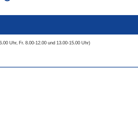
auch in allen Texten suchen (Volltextsuche)
e
auch Synonyme einbeziehen
 Ausdruck
auch ähnlich geschriebenes einbeziehen
6.00 Uhr, Fr. 8.00-12.00 und 13.00-15.00 Uhr)