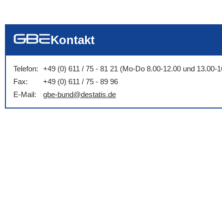
... alle Worte
... eines der Wort
... genau diesen
Kontakt
Telefon:
+49 (0) 611 / 75 - 81 21 (Mo-Do 8.00-12.00 und 13.00-1
Fax:
+49 (0) 611 / 75 - 89 96
E-Mail:
gbe-bund@destatis.de