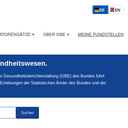
S
D
E
DE
EN
p
E
N
r
U
G
a
T
L
c
KATORENSÄTZE
+
ÜBER GBE
+
MEINE FUNDSTELLEN
S
I
h
C
S
a
H
C
u
H
s
ndheitswesen.
w
a
 der Gesundheitsberichterstattung (GBE) des Bundes führt
h
l
 Erhebungen der Statistischen Ämter des Bundes und der
Suchen