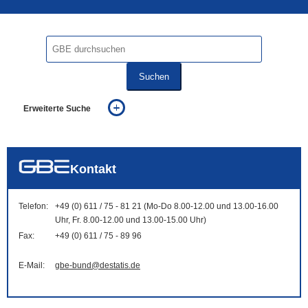
Suchen
Erweiterte Suche
... alle Worte
... eines der Worte
... genau diesen Ausdruck
auch in allen Texten suchen (Volltextsuche)
Kontakt
auch Synonyme einbeziehen
auch ähnlich geschriebenes einbeziehen
Telefon:
+49 (0) 611 / 75 - 81 21 (Mo-Do 8.00-12.00 und 13.00-16.00
Uhr, Fr. 8.00-12.00 und 13.00-15.00 Uhr)
Fax:
+49 (0) 611 / 75 - 89 96
E-Mail:
gbe-bund@destatis.de