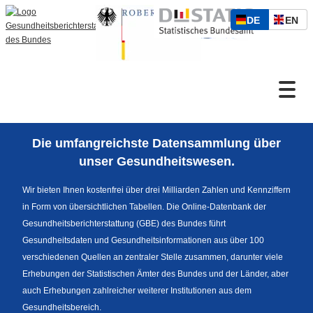
S
D
E
DE
EN
p
Zum Inhalt
E
N
r
U
G
a
T
L
c
S
I
h
Suche
C
S
a
H
C
u
H
s
Die umfangreichste Datensammlung über
w
Sprachumschaltung
unser Gesundheitswesen.
a
h
Wir bieten Ihnen kostenfrei über drei Milliarden Zahlen und Kennziffern
l
in Form von übersichtlichen Tabellen. Die Online-Datenbank der
Fußzeile
Gesundheitsberichterstattung (GBE) des Bundes führt
Gesundheitsdaten und Gesundheitsinformationen aus über 100
verschiedenen Quellen an zentraler Stelle zusammen, darunter viele
Erhebungen der Statistischen Ämter des Bundes und der Länder, aber
auch Erhebungen zahlreicher weiterer Institutionen aus dem
Gesundheitsbereich.