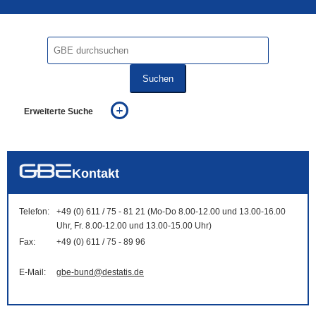
Suchen
Erweiterte Suche
... alle Worte
... eines der Worte
... genau diesen Ausdruck
auch in allen Texten suchen (Volltextsuche)
Kontakt
auch Synonyme einbeziehen
auch ähnlich geschriebenes einbeziehen
Telefon:
+49 (0) 611 / 75 - 81 21 (Mo-Do 8.00-12.00 und 13.00-16.00
Uhr, Fr. 8.00-12.00 und 13.00-15.00 Uhr)
Fax:
+49 (0) 611 / 75 - 89 96
E-Mail:
gbe-bund@destatis.de