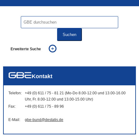
Suchen
Erweiterte Suche
... alle Worte
... eines der Worte
... genau diesen Ausdruck
auch in allen Texten suchen (Volltextsuche)
Kontakt
auch Synonyme einbeziehen
auch ähnlich geschriebenes einbeziehen
Telefon:
+49 (0) 611 / 75 - 81 21 (Mo-Do 8.00-12.00 und 13.00-16.00
Uhr, Fr. 8.00-12.00 und 13.00-15.00 Uhr)
Fax:
+49 (0) 611 / 75 - 89 96
E-Mail:
gbe-bund@destatis.de