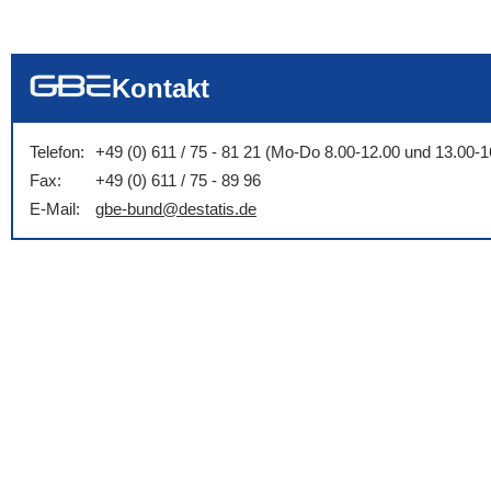
... alle Worte
... eines der Wort
... genau diesen
Kontakt
Telefon:
+49 (0) 611 / 75 - 81 21 (Mo-Do 8.00-12.00 und 13.00-1
Fax:
+49 (0) 611 / 75 - 89 96
E-Mail:
gbe-bund@destatis.de