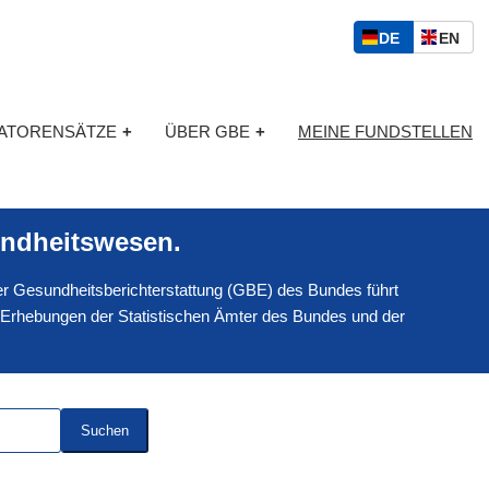
S
D
E
DE
EN
p
E
N
r
U
G
a
T
L
c
KATORENSÄTZE
+
ÜBER GBE
+
MEINE FUNDSTELLEN
S
I
h
C
S
a
H
C
u
H
s
ndheitswesen.
w
a
 der Gesundheitsberichterstattung (GBE) des Bundes führt
h
l
 Erhebungen der Statistischen Ämter des Bundes und der
Suchen