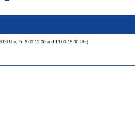
auch in allen Texten suchen (Volltextsuche)
e
auch Synonyme einbeziehen
 Ausdruck
auch ähnlich geschriebenes einbeziehen
6.00 Uhr, Fr. 8.00-12.00 und 13.00-15.00 Uhr)