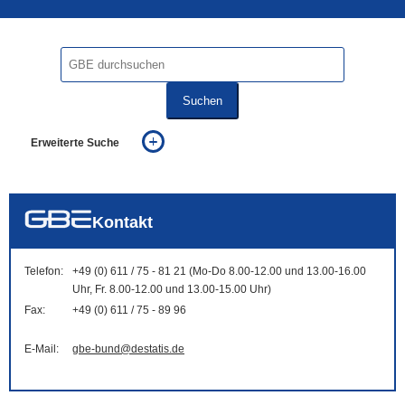
Suchen
Erweiterte Suche
... alle Worte
... eines der Worte
... genau diesen Ausdruck
auch in allen Texten suchen (Volltextsuche)
Kontakt
auch Synonyme einbeziehen
auch ähnlich geschriebenes einbeziehen
Telefon:
+49 (0) 611 / 75 - 81 21 (Mo-Do 8.00-12.00 und 13.00-16.00
Uhr, Fr. 8.00-12.00 und 13.00-15.00 Uhr)
Fax:
+49 (0) 611 / 75 - 89 96
E-Mail:
gbe-bund@destatis.de