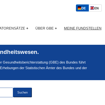
S
D
E
DE
EN
p
E
N
r
U
G
a
T
L
c
KATORENSÄTZE
+
ÜBER GBE
+
MEINE FUNDSTELLEN
S
I
h
C
S
a
H
C
u
H
s
ndheitswesen.
w
a
 der Gesundheitsberichterstattung (GBE) des Bundes führt
h
l
 Erhebungen der Statistischen Ämter des Bundes und der
Suchen