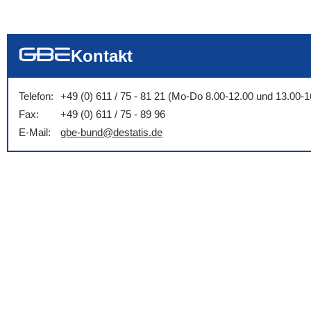
... alle Worte
... eines der Wort
... genau diesen
Kontakt
Telefon:
+49 (0) 611 / 75 - 81 21 (Mo-Do 8.00-12.00 und 13.00-1
Fax:
+49 (0) 611 / 75 - 89 96
E-Mail:
gbe-bund@destatis.de