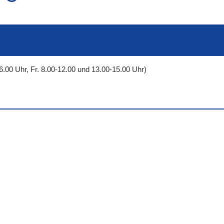
auch in allen Texten suchen (Volltextsuche)
e
auch Synonyme einbeziehen
 Ausdruck
auch ähnlich geschriebenes einbeziehen
6.00 Uhr, Fr. 8.00-12.00 und 13.00-15.00 Uhr)