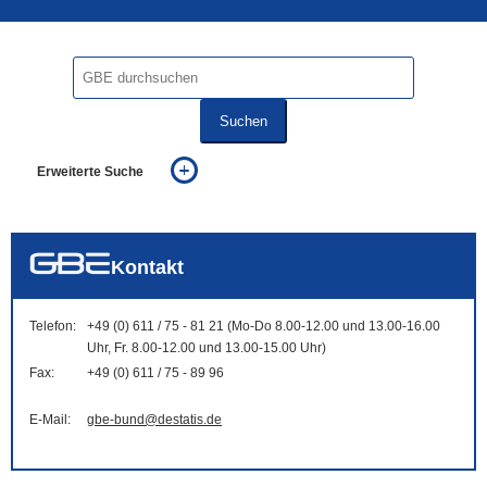
Suchen
Erweiterte Suche
... alle Worte
... eines der Worte
... genau diesen Ausdruck
auch in allen Texten suchen (Volltextsuche)
Kontakt
auch Synonyme einbeziehen
auch ähnlich geschriebenes einbeziehen
Telefon:
+49 (0) 611 / 75 - 81 21 (Mo-Do 8.00-12.00 und 13.00-16.00
Uhr, Fr. 8.00-12.00 und 13.00-15.00 Uhr)
Fax:
+49 (0) 611 / 75 - 89 96
E-Mail:
gbe-bund@destatis.de