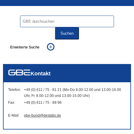
Suchen
Erweiterte Suche
... alle Worte
... eines der Worte
... genau diesen Ausdruck
auch in allen Texten suchen (Volltextsuche)
Kontakt
auch Synonyme einbeziehen
auch ähnlich geschriebenes einbeziehen
Telefon:
+49 (0) 611 / 75 - 81 21 (Mo-Do 8.00-12.00 und 13.00-16.00
Uhr, Fr. 8.00-12.00 und 13.00-15.00 Uhr)
Fax:
+49 (0) 611 / 75 - 89 96
E-Mail:
gbe-bund@destatis.de