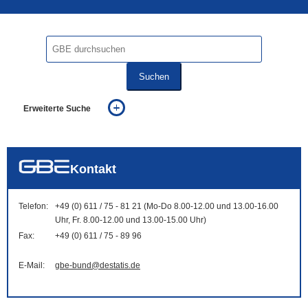
Suchen
Erweiterte Suche
... alle Worte
... eines der Worte
... genau diesen Ausdruck
auch in allen Texten suchen (Volltextsuche)
Kontakt
auch Synonyme einbeziehen
auch ähnlich geschriebenes einbeziehen
Telefon:
+49 (0) 611 / 75 - 81 21 (Mo-Do 8.00-12.00 und 13.00-16.00
Uhr, Fr. 8.00-12.00 und 13.00-15.00 Uhr)
Fax:
+49 (0) 611 / 75 - 89 96
E-Mail:
gbe-bund@destatis.de