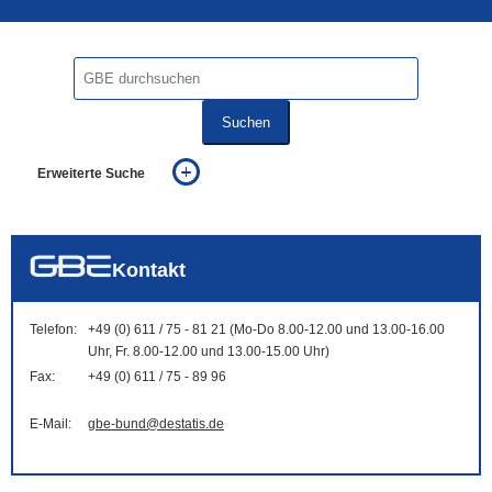
Suchen
Erweiterte Suche
... alle Worte
... eines der Worte
... genau diesen Ausdruck
auch in allen Texten suchen (Volltextsuche)
Kontakt
auch Synonyme einbeziehen
auch ähnlich geschriebenes einbeziehen
Telefon:
+49 (0) 611 / 75 - 81 21 (Mo-Do 8.00-12.00 und 13.00-16.00
Uhr, Fr. 8.00-12.00 und 13.00-15.00 Uhr)
Fax:
+49 (0) 611 / 75 - 89 96
E-Mail:
gbe-bund@destatis.de