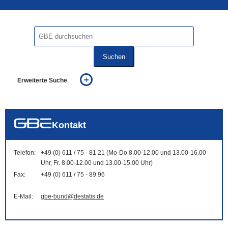
Suchen
Erweiterte Suche
... alle Worte
... eines der Worte
... genau diesen Ausdruck
auch in allen Texten suchen (Volltextsuche)
Kontakt
auch Synonyme einbeziehen
auch ähnlich geschriebenes einbeziehen
Telefon:
+49 (0) 611 / 75 - 81 21 (Mo-Do 8.00-12.00 und 13.00-16.00
Uhr, Fr. 8.00-12.00 und 13.00-15.00 Uhr)
Fax:
+49 (0) 611 / 75 - 89 96
E-Mail:
gbe-bund@destatis.de