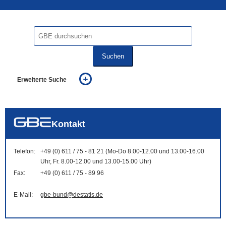
Suchen
Erweiterte Suche
... alle Worte
... eines der Worte
... genau diesen Ausdruck
auch in allen Texten suchen (Volltextsuche)
Kontakt
auch Synonyme einbeziehen
auch ähnlich geschriebenes einbeziehen
Telefon:
+49 (0) 611 / 75 - 81 21 (Mo-Do 8.00-12.00 und 13.00-16.00
Uhr, Fr. 8.00-12.00 und 13.00-15.00 Uhr)
Fax:
+49 (0) 611 / 75 - 89 96
E-Mail:
gbe-bund@destatis.de