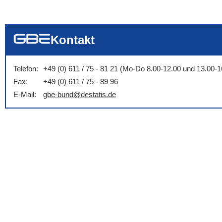
... alle Worte
... eines der Wort
... genau diesen
Kontakt
Telefon:
+49 (0) 611 / 75 - 81 21 (Mo-Do 8.00-12.00 und 13.00-1
Fax:
+49 (0) 611 / 75 - 89 96
E-Mail:
gbe-bund@destatis.de