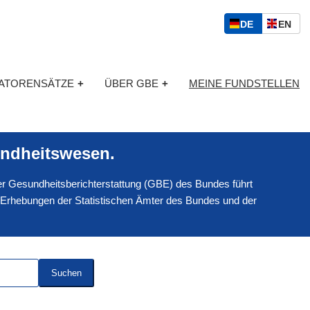
S
D
E
DE
EN
p
E
N
r
U
G
a
T
L
c
KATORENSÄTZE
+
ÜBER GBE
+
MEINE FUNDSTELLEN
S
I
h
C
S
a
H
C
u
H
s
ndheitswesen.
w
a
 der Gesundheitsberichterstattung (GBE) des Bundes führt
h
l
 Erhebungen der Statistischen Ämter des Bundes und der
Suchen