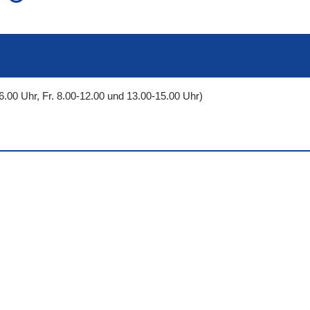
auch in allen Texten suchen (Volltextsuche)
e
auch Synonyme einbeziehen
 Ausdruck
auch ähnlich geschriebenes einbeziehen
6.00 Uhr, Fr. 8.00-12.00 und 13.00-15.00 Uhr)