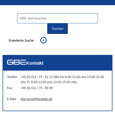
Suchen
Erweiterte Suche
... alle Worte
... eines der Worte
... genau diesen Ausdruck
auch in allen Texten suchen (Volltextsuche)
Kontakt
auch Synonyme einbeziehen
auch ähnlich geschriebenes einbeziehen
Telefon:
+49 (0) 611 / 75 - 81 21 (Mo-Do 8.00-12.00 und 13.00-16.00
Uhr, Fr. 8.00-12.00 und 13.00-15.00 Uhr)
Fax:
+49 (0) 611 / 75 - 89 96
E-Mail:
gbe-bund@destatis.de