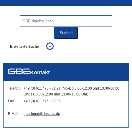
Suchen
Erweiterte Suche
... alle Worte
... eines der Worte
... genau diesen Ausdruck
auch in allen Texten suchen (Volltextsuche)
Kontakt
auch Synonyme einbeziehen
auch ähnlich geschriebenes einbeziehen
Telefon:
+49 (0) 611 / 75 - 81 21 (Mo-Do 8.00-12.00 und 13.00-16.00
Uhr, Fr. 8.00-12.00 und 13.00-15.00 Uhr)
Fax:
+49 (0) 611 / 75 - 89 96
E-Mail:
gbe-bund@destatis.de