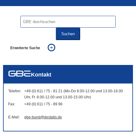
Suchen
Erweiterte Suche
... alle Worte
... eines der Worte
... genau diesen Ausdruck
auch in allen Texten suchen (Volltextsuche)
Kontakt
auch Synonyme einbeziehen
auch ähnlich geschriebenes einbeziehen
Telefon:
+49 (0) 611 / 75 - 81 21 (Mo-Do 8.00-12.00 und 13.00-16.00
Uhr, Fr. 8.00-12.00 und 13.00-15.00 Uhr)
Fax:
+49 (0) 611 / 75 - 89 96
E-Mail:
gbe-bund@destatis.de