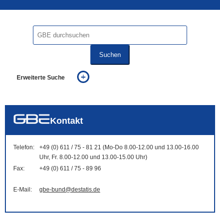
Suchen
Erweiterte Suche
... alle Worte
... eines der Worte
... genau diesen Ausdruck
auch in allen Texten suchen (Volltextsuche)
Kontakt
auch Synonyme einbeziehen
auch ähnlich geschriebenes einbeziehen
Telefon:
+49 (0) 611 / 75 - 81 21 (Mo-Do 8.00-12.00 und 13.00-16.00
Uhr, Fr. 8.00-12.00 und 13.00-15.00 Uhr)
Fax:
+49 (0) 611 / 75 - 89 96
E-Mail:
gbe-bund@destatis.de