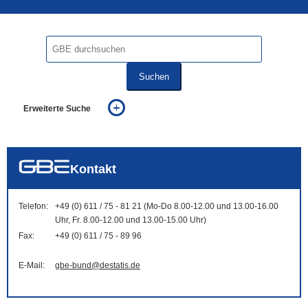
Suchen
Erweiterte Suche
... alle Worte
... eines der Worte
... genau diesen Ausdruck
auch in allen Texten suchen (Volltextsuche)
Kontakt
auch Synonyme einbeziehen
auch ähnlich geschriebenes einbeziehen
Telefon:
+49 (0) 611 / 75 - 81 21 (Mo-Do 8.00-12.00 und 13.00-16.00
Uhr, Fr. 8.00-12.00 und 13.00-15.00 Uhr)
Fax:
+49 (0) 611 / 75 - 89 96
E-Mail:
gbe-bund@destatis.de