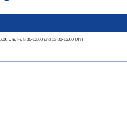
auch in allen Texten suchen (Volltextsuche)
e
auch Synonyme einbeziehen
 Ausdruck
auch ähnlich geschriebenes einbeziehen
6.00 Uhr, Fr. 8.00-12.00 und 13.00-15.00 Uhr)