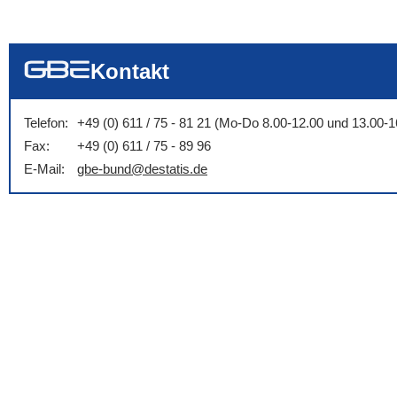
... alle Worte
... eines der Wort
... genau diesen
Kontakt
Telefon:
+49 (0) 611 / 75 - 81 21 (Mo-Do 8.00-12.00 und 13.00-1
Fax:
+49 (0) 611 / 75 - 89 96
E-Mail:
gbe-bund@destatis.de