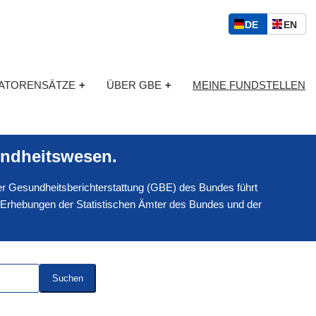
S
D
E
DE
EN
p
E
N
r
U
G
a
T
L
c
KATORENSÄTZE
+
ÜBER GBE
+
MEINE FUNDSTELLEN
S
I
h
C
S
a
H
C
u
H
s
ndheitswesen.
w
a
 der Gesundheitsberichterstattung (GBE) des Bundes führt
h
l
 Erhebungen der Statistischen Ämter des Bundes und der
Suchen