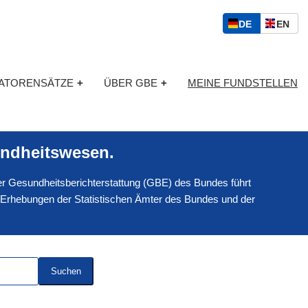
S
D
E
DE
EN
p
E
N
r
U
G
a
T
L
c
KATORENSÄTZE
+
ÜBER GBE
+
MEINE FUNDSTELLEN
S
I
h
C
S
a
H
C
u
H
s
ndheitswesen.
w
a
 der Gesundheitsberichterstattung (GBE) des Bundes führt
h
l
 Erhebungen der Statistischen Ämter des Bundes und der
Suchen