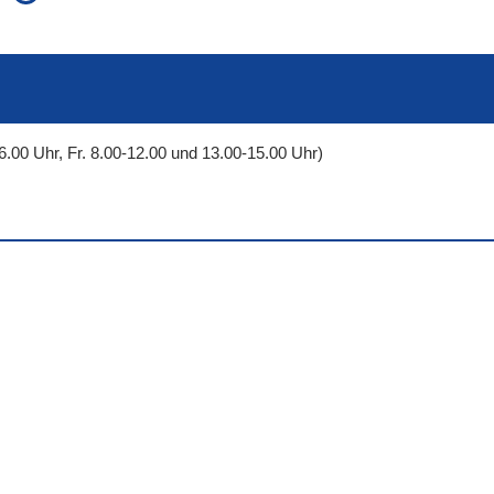
auch in allen Texten suchen (Volltextsuche)
e
auch Synonyme einbeziehen
 Ausdruck
auch ähnlich geschriebenes einbeziehen
6.00 Uhr, Fr. 8.00-12.00 und 13.00-15.00 Uhr)