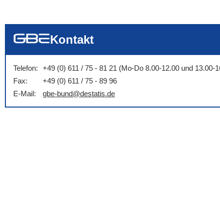
... alle Worte
... eines der Wort
... genau diesen
Kontakt
Telefon:
+49 (0) 611 / 75 - 81 21 (Mo-Do 8.00-12.00 und 13.00-1
Fax:
+49 (0) 611 / 75 - 89 96
E-Mail:
gbe-bund@destatis.de