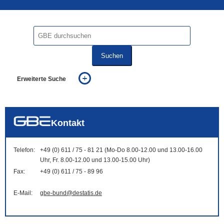
Suchen
Erweiterte Suche
... alle Worte
... eines der Worte
... genau diesen Ausdruck
auch in allen Texten suchen (Volltextsuche)
Kontakt
auch Synonyme einbeziehen
auch ähnlich geschriebenes einbeziehen
Telefon:
+49 (0) 611 / 75 - 81 21 (Mo-Do 8.00-12.00 und 13.00-16.00
Uhr, Fr. 8.00-12.00 und 13.00-15.00 Uhr)
Fax:
+49 (0) 611 / 75 - 89 96
E-Mail:
gbe-bund@destatis.de