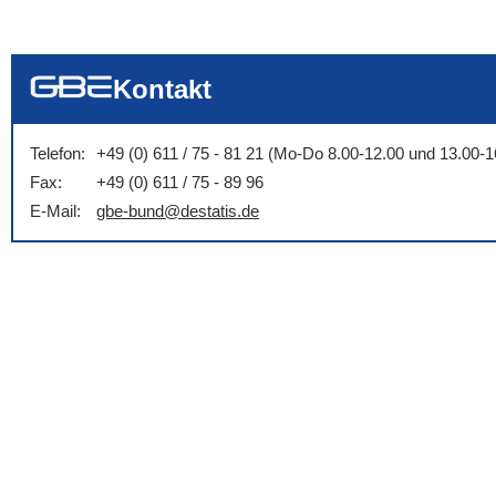
... alle Worte
... eines der Wort
... genau diesen
Kontakt
Telefon:
+49 (0) 611 / 75 - 81 21 (Mo-Do 8.00-12.00 und 13.00-1
Fax:
+49 (0) 611 / 75 - 89 96
E-Mail:
gbe-bund@destatis.de