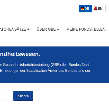
S
D
E
DE
EN
p
E
N
r
U
G
a
T
L
c
KATORENSÄTZE
+
ÜBER GBE
+
MEINE FUNDSTELLEN
S
I
h
C
S
a
H
C
u
H
s
ndheitswesen.
w
a
 der Gesundheitsberichterstattung (GBE) des Bundes führt
h
l
 Erhebungen der Statistischen Ämter des Bundes und der
Suchen