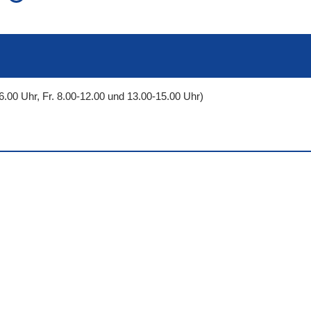
auch in allen Texten suchen (Volltextsuche)
e
auch Synonyme einbeziehen
 Ausdruck
auch ähnlich geschriebenes einbeziehen
6.00 Uhr, Fr. 8.00-12.00 und 13.00-15.00 Uhr)