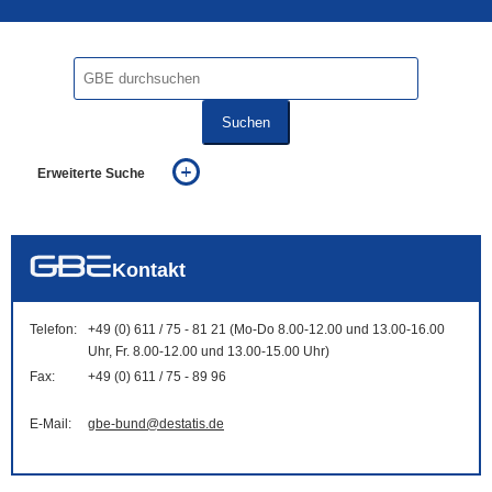
Suchen
Erweiterte Suche
... alle Worte
... eines der Worte
... genau diesen Ausdruck
auch in allen Texten suchen (Volltextsuche)
Kontakt
auch Synonyme einbeziehen
auch ähnlich geschriebenes einbeziehen
Telefon:
+49 (0) 611 / 75 - 81 21 (Mo-Do 8.00-12.00 und 13.00-16.00
Uhr, Fr. 8.00-12.00 und 13.00-15.00 Uhr)
Fax:
+49 (0) 611 / 75 - 89 96
E-Mail:
gbe-bund@destatis.de