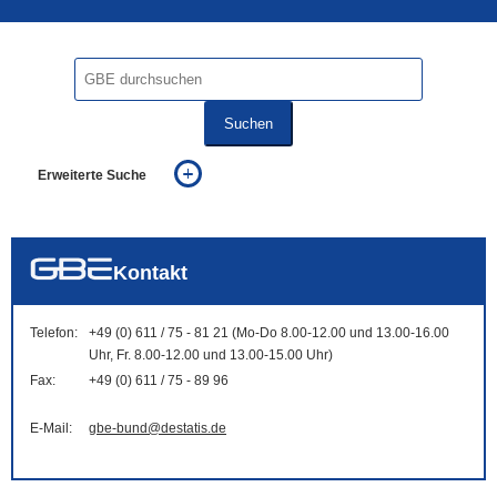
Suchen
Erweiterte Suche
... alle Worte
... eines der Worte
... genau diesen Ausdruck
auch in allen Texten suchen (Volltextsuche)
Kontakt
auch Synonyme einbeziehen
auch ähnlich geschriebenes einbeziehen
Telefon:
+49 (0) 611 / 75 - 81 21 (Mo-Do 8.00-12.00 und 13.00-16.00
Uhr, Fr. 8.00-12.00 und 13.00-15.00 Uhr)
Fax:
+49 (0) 611 / 75 - 89 96
E-Mail:
gbe-bund@destatis.de